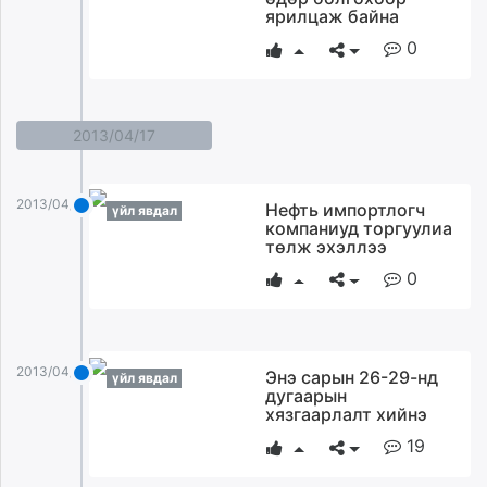
ярилцаж байна
0
2013/04/17
2013/04/17
Нефть импортлогч
үйл явдал
компаниуд торгуулиа
төлж эхэллээ
0
2013/04/17
Энэ сарын 26-29-нд
үйл явдал
дугаарын
хязгаарлалт хийнэ
19