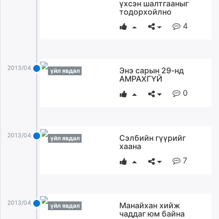
үхсэн шалтгааныг
тодорхойлно
4
2013/04/22
Энэ сарын 29-нд
үйл явдал
АМРАХГҮЙ
0
2013/04/22
Сэлбийн гүүрийг
үйл явдал
хаана
7
2013/04/22
Манайхан хийж
үйл явдал
чаддаг юм байна