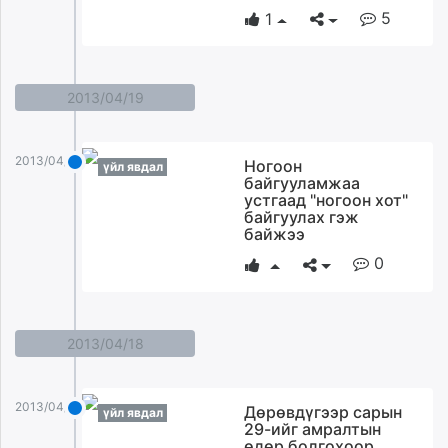
5
1
2013/04/19
2013/04/19
Ногоон
үйл явдал
байгууламжаа
устгаад "ногоон хот"
байгуулах гэж
байжээ
0
2013/04/18
2013/04/18
Дөрөвдүгээр сарын
үйл явдал
29-ийг амралтын
өдөр болгохоор