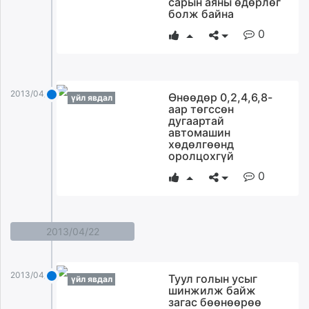
сарын аяны өдөрлөг
болж байна
0
2013/04/25
Өнөөдөр 0,2,4,6,8-
үйл явдал
аар төгссөн
дугаартай
автомашин
хөдөлгөөнд
оролцoхгүй
0
2013/04/22
2013/04/22
Туул голын усыг
үйл явдал
шинжилж байж
загас бөөнөөрөө