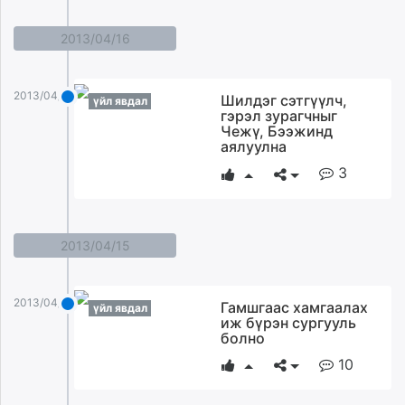
2013/04/16
2013/04/16
Шилдэг сэтгүүлч,
үйл явдал
гэрэл зурагчныг
Чежү, Бээжинд
аялуулна
3
2013/04/15
2013/04/15
Гамшгаас хамгаалах
үйл явдал
иж бүрэн сургууль
болно
10