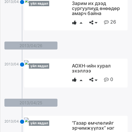
2013/04/28
Зарим их дээд
үйл явдал
сургуулиуд өнөөдөр
амарч байна
26
2013/04/26
2013/04/26
АОХН-ийн хурал
үйл явдал
эхэллээ
0
2013/04/25
2013/04/25
“Газар өмчлөлийг
үйл явдал
эрчимжүүлэх” нэг