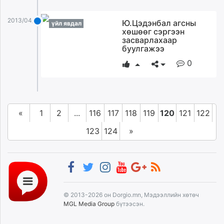
2013/04/15
Ю.Цэдэнбал агсны
үйл явдал
хөшөөг сэргээн
засварлахаар
буулгажээ
0
«
1
2
...
116
117
118
119
120
121
122
123
124
»
© 2013-2026 он Dorgio.mn, Мэдээллийн хөтөч
MGL Media Group
бүтээсэн.