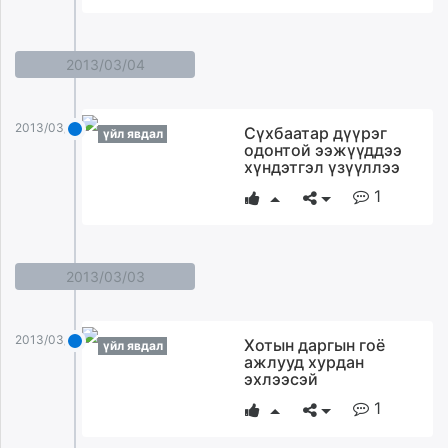
2013/03/04
2013/03/04
Сүхбаатар дүүрэг
үйл явдал
одонтой ээжүүддээ
хүндэтгэл үзүүллээ
1
2013/03/03
2013/03/03
Хотын даргын гоё
үйл явдал
ажлууд хурдан
эхлээсэй
1