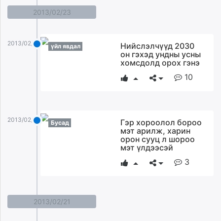
2013/02/23
2013/02/23
Нийслэлчүүд 2030
үйл явдал
он гэхэд ундны усны
хомсдолд орох гэнэ
10
2013/02/23
Гэр хороолол бороо
Бусад
мэт арилж, харин
орон сууц л шороо
мэт үлдээсэй
3
2013/02/21