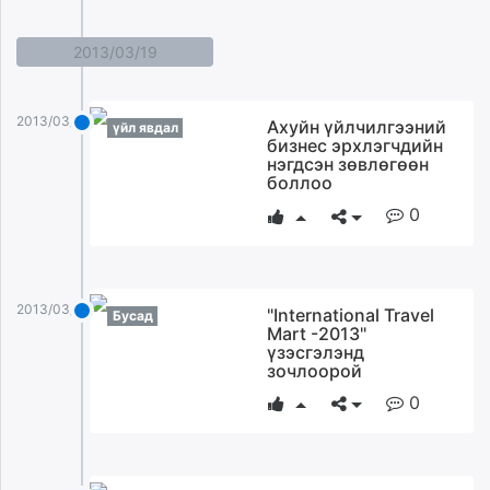
unuudur.mn
isee.mn
2013/03/19
mglradio.com
fact.mn
2013/03/19
Ахуйн үйлчилгээний
үйл явдал
itoim.mn
бизнес эрхлэгчдийн
tumen.mn
нэгдсэн зөвлөгөөн
боллоо
shuum.mn
times.mn
0
tvmongolia.mn
mass.mn
unegui.mn
2013/03/19
"International Travel
Бусад
assa.mn
Mart -2013"
toim.mn
үзэсгэлэнд
зочлоорой
tac.mn
0
paparazzi.mn
unread.today