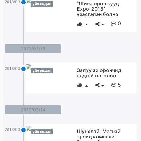
2013/03/19
“Шинэ орон сууц
үйл явдал
Expo-2013”
үзэсгэлэн болно
0
2013/03/15
2013/03/15
Залуу эх орончид
үйл явдал
андгай өргөлөө
5
2013/03/14
2013/03/14
Шунхлай, Магнай
үйл явдал
трейд компани