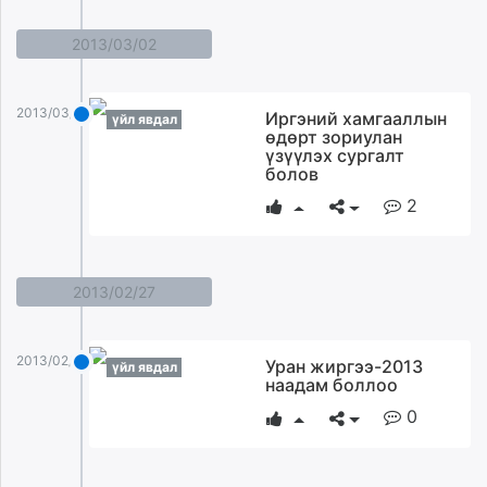
2013/03/02
2013/03/02
Иргэний хамгааллын
үйл явдал
өдөрт зориулан
үзүүлэх сургалт
болов
2
2013/02/27
2013/02/27
Уран жиргээ-2013
үйл явдал
наадам боллоо
0