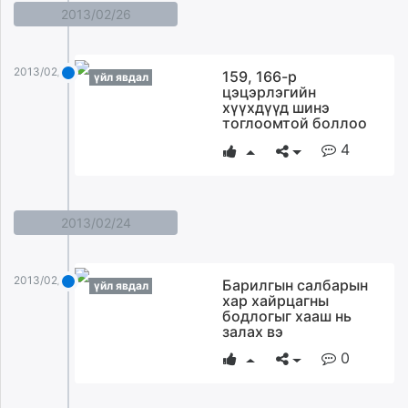
2013/02/26
2013/02/26
159, 166-р
үйл явдал
цэцэрлэгийн
хүүхдүүд шинэ
тоглоомтой боллоо
4
2013/02/24
2013/02/24
Барилгын салбарын
үйл явдал
хар хайрцагны
бодлогыг хааш нь
залах вэ
0