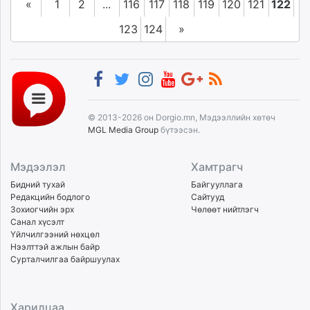
«
1
2
...
116
117
118
119
120
121
122
123
124
»
© 2013-2026 он Dorgio.mn, Мэдээллийн хөтөч
MGL Media Group
бүтээсэн.
Мэдээлэл
Хамтрагч
Бидний тухай
Байгууллага
Редакцийн бодлого
Сайтууд
Зохиогчийн эрх
Чөлөөт нийтлэгч
Санал хүсэлт
Үйлчилгээний нөхцөл
Нээлттэй ажлын байр
Сурталчилгаа байршуулах
Харилцаа