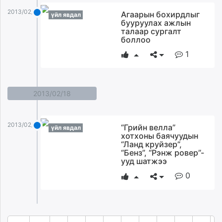
2013/02/21
Aгаарын бохирдлыг
үйл явдал
бууруулах ажлын
талаар сургалт
боллоо
1
2013/02/18
2013/02/18
“Грийн велла”
үйл явдал
хотхоны баячуудын
“Ланд круйзер”,
“Бенз”, “Рэнж ровер”-
ууд шатжээ
0