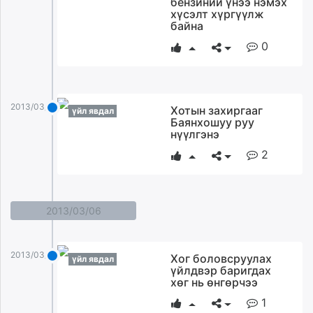
бензиний үнээ нэмэх
хүсэлт хүргүүлж
байна
0
2013/03/14
Хотын захиргааг
үйл явдал
Баянхошуу руу
нүүлгэнэ
2
2013/03/06
2013/03/06
Хог боловсруулах
үйл явдал
үйлдвэр баригдах
хөг нь өнгөрчээ
1