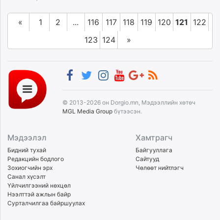
«
1
2
...
116
117
118
119
120
121
122
123
124
»
© 2013-2026 он Dorgio.mn, Мэдээллийн хөтөч
MGL Media Group
бүтээсэн.
Мэдээлэл
Хамтрагч
Бидний тухай
Байгууллага
Редакцийн бодлого
Сайтууд
Зохиогчийн эрх
Чөлөөт нийтлэгч
Санал хүсэлт
Үйлчилгээний нөхцөл
Нээлттэй ажлын байр
Сурталчилгаа байршуулах