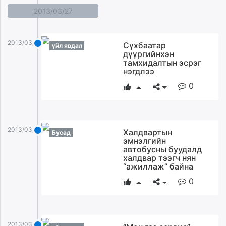
2013/03/27
2013/03/27
Сүхбаатар
үйл явдал
дүүргийнхэн
тамхидалтын эсрэг
нэгдлээ
0
2013/03/27
Халдвартын
Бусад
эмнэлгийн
автобусны буудалд
халдвар тээгч нян
“ажиллаж” байна
0
2013/03/27