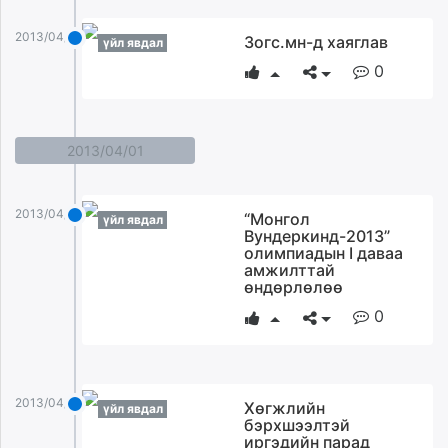
2013/04/03
Зогс.мн-д хаяглав
үйл явдал
0
2013/04/01
2013/04/01
“Монгол
үйл явдал
Вундеркинд-2013”
олимпиадын I даваа
амжилттай
өндөрлөлөө
0
2013/04/01
Хөгжлийн
үйл явдал
бэрхшээлтэй
иргэдийн парад