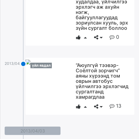
худалдаа, үйлчилгээ
эрхлэгч аж ахуйн
нэгж,
байгууллагуудад
зориулсан хууль, эрх
зүйн сургалт боллоо
0
2013/04/04
“Аюулгүй тээвэр-
үйл явдал
Соёлтой зорчигч”
аяны хүрээнд том
оврын автобус
үйлчилгээ эрхлэгчид
сургалтанд
хамрагдлаа
13
2013/04/03