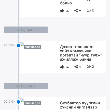
болно
unuudur.mn
0
isee.mn
mglradio.com
fact.mn
itoim.mn
2013/04/05
tumen.mn
shuum.mn
2013/04/05
Дахин төлөвлөлт
үйл явдал
times.mn
хийх компаниуд
tvmongolia.mn
иргэдтэй “нүүр тулж”
ажиллаж байна
mass.mn
unegui.mn
2
assa.mn
toim.mn
tac.mn
2013/04/04
paparazzi.mn
unread.today
2013/04/04
Сүхбаатар дүүргийн
үйл явдал
хүнсний чиглэлээр