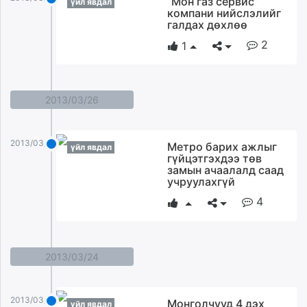
“Мон газ сервис”
үйл явдал
компани нийслэлийг
галдах дөхлөө
2
1
2013/03/26
2013/03/26
Метро барих ажлыг
үйл явдал
гүйцэтгэхдээ төв
замын ачаалалд саад
учруулахгүй
4
2013/03/24
2013/03/24
Монголчууд 4 дэх
үйл явдал