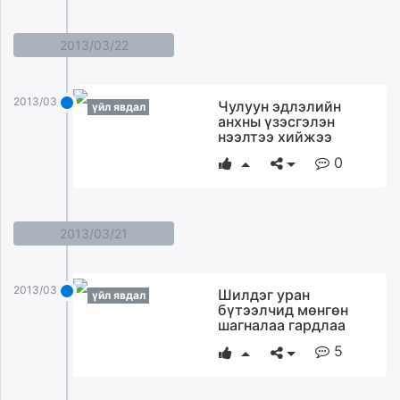
2013/03/22
2013/03/22
Чулуун эдлэлийн
үйл явдал
анхны үзэсгэлэн
нээлтээ хийжээ
0
2013/03/21
2013/03/21
Шилдэг уран
үйл явдал
бүтээлчид мөнгөн
шагналаа гардлаа
5