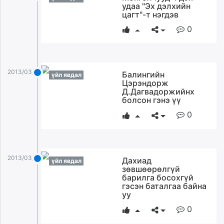
удаа "Эх дэлхийн
цагт"-т нэгдэв
0
2013/03/24
Балингийн
үйл явдал
Цэрэндорж
Д.Дагвадоржийнх
болсон гэнэ үү
0
2013/03/24
Дахиад
үйл явдал
зөвшөөрөлгүй
барилга босохгүй
гэсэн баталгаа байна
уу
0