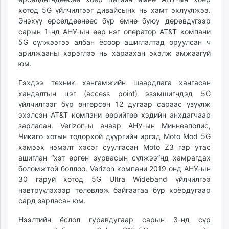
unuudur.mn
хотод 5G үйлчилгээг дивайсынх нь хамт эхлүүлжээ.
Энэхүү өрсөлдөөнөөс бүр өмнө буюу дөрөвдүгээр
isee.mn
сарын 1-нд АНУ-ын өөр нэг оператор AT&T компани
mglradio.com
5G сүлжээгээ албан ёсоор ашиглалтад оруулсан ч
fact.mn
арилжааны хэрэглээ нь хараахан эхэлж амжаагүй
itoim.mn
юм.
tumen.mn
Гэхдээ техник хангамжийн шаардлага хангасан
shuum.mn
хандалтын цэг (access point) эзэмшигчдэд 5G
times.mn
үйлчилгээг бүр өнгөрсөн 12 дугаар сараас үзүүлж
tvmongolia.mn
эхэлсэн AT&T компани өөрийгөө хэдийн анхдагчаар
mass.mn
зарласан. Verizon-ы ачаар АНУ-ын Миннеаполис,
Чикаго хотын тодорхой дүүргийн иргэд Moto Mod 5G
unegui.mn
хэмээх нэмэлт хэсэг суулгасан Moto Z3 гар утас
assa.mn
ашиглан “хэт өргөн зурвасын сүлжээ”­нд хамрагдах
toim.mn
боломжтой боллоо. Verizon компани 2019 онд АНУ-ын
tac.mn
30 гаруй хотод 5G Ultra Wideband үйлчилгээ
paparazzi.mn
нэвтрүүлэхээр төлөвлөж байгаагаа бүр хоёрдугаар
сард зарласан юм.
unread.today
Нээлтийн ёслол гуравдугаар сарын 3-нд сүр