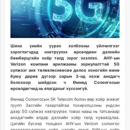
ikon.mn
mnb.mn
Livetv.mn
Eguur.mn
24tsag.mn
shuud.mn
Шинэ үеийн үүрэн холбооны үйлчилгээг
eagle.mn
хэрэглэгчдэд нэвтрүүлэх өрсөлдөөн дэлхийн
ergelt.mn
бөмбөрцгийн хоёр талд зэрэг эхэллээ. АНУ-ын
zarig.mn
Verizon компани арилжааны зориулалттай 5G
today.mn
сүлжээг анх төлөвлөснөөсөө долоо хоногийн өмнө
буюу дөрөв­ дүгээр сарын 3-нд нээж анхдагч
zuv.mn
болохоор шийдсэн ч Өмнөд Солонгосын
mminfo.mn
өрсөлдөгчид нь ялагдахыг хүссэнгүй.
ugluu.mn
urlag.mn
Өмнөд Солонгосын SK Telecom болон өөр хоёр жижиг
групп Засгийн газартайгаа тохиролцсоны үндсэн
unen.mn
дээр 5G сүлжээ нэвтрүүлэх товоо нааш нь татсанаар
asu.mn
анхдагчийн алдар дэлхийн хоёр талд хуваагдлаа.
shudarga.mn
Цагийн бүсээр тооцвол АНУ-ын Verizon солонгос
shuurhai.mn
өрсөлдөгчдөөсөө хоёр цагийн өмнө АНУ-ын хоёр