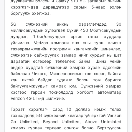
дуулиантай болсон ч Galaxy S10 5G загварыг энгийн
хэрэглэгчдэд дөрөвдүгээр сарын 5-наас эхлэн
борлуулж эхэлжээ.
5G сүлжээний анхны хэрэглэгчдэд 30
миллисекундын хүлээгдэл бүхий 450 Мбит/секундын
дундаж, 1гбит/секундын оргил татах хурдаар
үйлчилнэ. Verizon компани энэ оны турш клиент
төхөөрөмжүүдийн программ хангамжийг шинэчлэх,
сүлжээгээ сайжруулах замаар нийт хурдыг нь шат
дараатай өсгөхөөр төлөвлөж байна. Шинэ үеийн
өндөр хурдтай сүлжээний хамрах хүрээ одоогийн
байдлаар Чикаго, Миннеаполисын төв хэсэг, байнга
хүн ихтэй байдаг гудамж болон том барилга
байгууламжуудыг хамрах юм. Сүлжээний хамрах
хэсгээс гарсан тохиолдолд холболт автоматаар
Verizon 4G LTE-д шилжинэ.
Гэрээт хэрэглэгч сард 10 доллар нэмж төлөх
тохиолдолд 5G сүлжээний хязгааргүй эрхтэй Verizon
Go Unlimited, Beyond Unlimited, Above Unliminted
хэмээх гурван төрлөөс сонгож болно. Бүртгүүлсэн