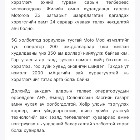
хэрэглэгч эхний гурван сарын төлбөрөөс
чөлөөлөгдөнө. Жилийн өмнө худалдаанд гарсан
Motorola Z3 загварыг шаардлагатай дагалдах
хэрэгслийн хамт 24 сараар хувааж төлөх нөхцөлтэй
авч болно.
5G холболтод зориулсан тусгай Moto Mod нэмэлтийг
тус оператор 200 ам.доллараар (жи­ жиглэн
худалдааны үнэ 350 ам.доллар) нийлүүлж байгаа юм.
Гар утасны ар талд зузаан нэмэлт хийц бэхлэх нь
хэрэглээ, гоо зүйн хувьд оновчгүй шийдэл. Гэхдээ уг
нэмэлт 2000 мА­цагийн зай хураагууртай нь
хэрэглэгчийг татах арга болж байна.
Дэлхийд анхдагч алдрын төлөөх операторуудын
өрсөлдөөн АНУ, Өмнөд Солонгосын Засгийн газарт
амин чухал ач холбогдолтой. Хоёр улсын тэргүүлэх
карьер, чип үйлдвэрлэгчид шинэ үеийн утасгүй
технологийг зах зээлд төлөвлөгөөт хуваариас өмнө
нэвтрүүлэх нь үндэсний бахархалтай холбоотой хэрэг
болж хувирлаа.