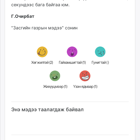
секундээс бага байгаа юм.
Г.Очирбат
"Засгийн газрын мэдээ" сонин
Хөгжилтэй (
2
)
Гайхамшигтай (
1
)
Гунигтай (
)
Жихүүцмээр (
1
)
Үзэн ядмаар (
1
)
Энэ мэдээ таалагдаж байвал