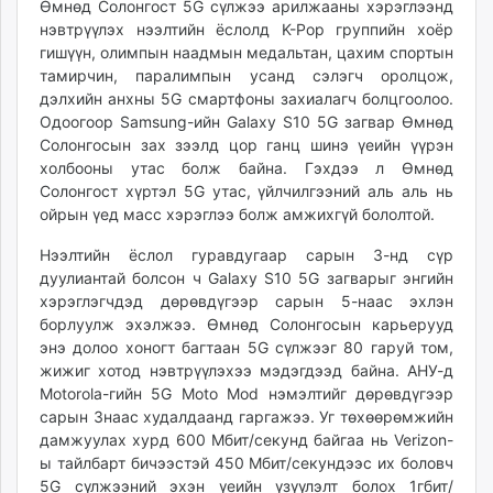
Өмнөд Солонгост 5G сүлжээ арилжааны хэрэглээнд
нэвтрүүлэх нээлтийн ёслолд K-Pop группийн хоёр
гишүүн, олимпын наадмын медальтан, цахим спортын
тамирчин, паралимпын усанд сэлэгч оролцож,
дэлхийн анхны 5G смартфоны захиалагч болцгоолоо.
Одоо­гоор Samsung-ийн Galaxy S10 5G загвар Өмнөд
Солонгосын зах зээлд цор ганц шинэ үеийн үүрэн
холбооны утас болж байна. Гэхдээ л Өмнөд
Солонгост хүртэл 5G утас, үйлчилгээний аль аль нь
ойрын үед масс хэрэглээ болж амжихгүй бололтой.
Нээлтийн ёслол гуравдугаар сарын 3-нд сүр
дуулиантай болсон ч Galaxy S10 5G загварыг энгийн
хэрэглэгчдэд дөрөвдүгээр сарын 5-наас эхлэн
борлуулж эхэлжээ. Өмнөд Солонгосын карьерууд
энэ долоо хоногт багтаан 5G сүлжээг 80 гаруй том,
жижиг хотод нэвтрүүлэхээ мэдэгдээд байна. АНУ-д
Motorola-гийн 5G Moto Mod нэмэлтийг дөрөвдүгээр
сарын 3­наас худалдаанд гаргажээ. Уг төхөөрөмжийн
дамжуулах хурд 600 Мбит/секунд байгаа нь Verizon-
ы тайлбарт бичээстэй 450 Мбит/секундээс их боловч
5G сүлжээний эхэн үеийн үзүүлэлт болох 1гбит/