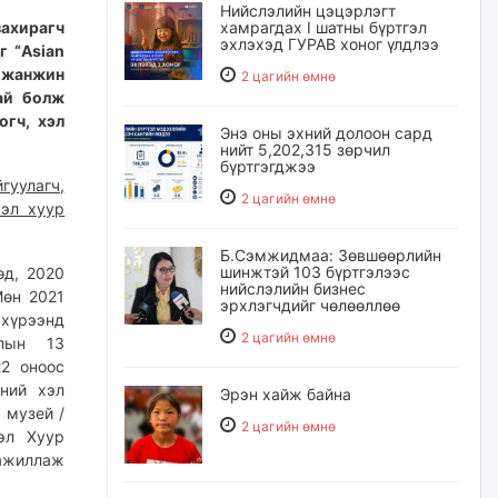
Нийслэлийн цэцэрлэгт
ахирагч
хамрагдах I шатны бүртгэл
эхлэхэд ГУРАВ хоног үлдлээ
г “Asian
 жанжин
2 цагийн өмнө
ай болж
гч, хэл
Энэ оны эхний долоон сард
нийт 5,202,315 зөрчил
бүртгэгджээ
гуулагч,
2 цагийн өмнө
хэл хуур
Б.Сэмжидмаа: Зөвшөөрлийн
шинжтэй 103 бүртгэлээс
өд, 2020
нийслэлийн бизнес
Мөн 2021
эрхлэгчдийг чөлөөллөө
 хүрээнд
2 цагийн өмнө
олын 13
22 оноос
ний хэл
Эрэн хайж байна
 музей /
2 цагийн өмнө
эл Хуур
ажиллаж