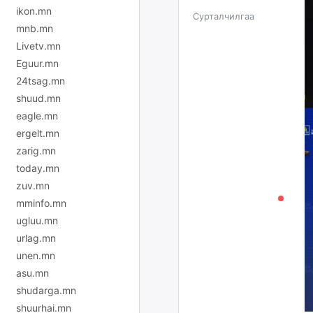
ikon.mn
Сурталчилгаа
mnb.mn
Livetv.mn
Eguur.mn
24tsag.mn
shuud.mn
eagle.mn
ergelt.mn
zarig.mn
today.mn
zuv.mn
mminfo.mn
ugluu.mn
urlag.mn
unen.mn
asu.mn
shudarga.mn
shuurhai.mn