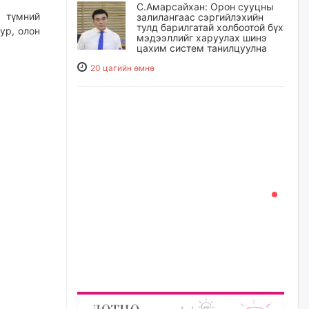
С.Амарсайхан: Орон сууцны
 түмний
залилангаас сэргийлэхийн
тулд барилгатай холбоотой бүх
ур, олон
мэдээллийг харуулах шинэ
цахим систем танилцуулна
20 цагийн өмнө
“Хотын дарга сонсож байна”
150150 тусгай дугаарыг
наймдугаар сарын 14-нөөс
ажиллуулж эхэлнэ
20 цагийн өмнө
Орон сууц, нийтийн аж ахуй,
авто зам, тохижилт
үйлчилгээний ажилтнуудын
ХАРИЛЦАА хандлагатай
холбоотой ГОМДОЛ их байгааг
дурдлаа
21 цагийн өмнө
Бариста хийх нь залуусын
дунд яагаад трэнд болов