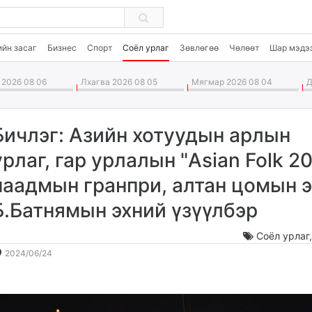
ийн засаг
Бизнес
Спорт
Соёл урлаг
Зөвлөгөө
Чөлөөт
Шар мэдэ
2026 08 06
Лхагва 2026 08 05
Мягмар 2026 08 04
Да
Бичлэг: Азийн хотуудын арлын
урлаг, гар урлалын "Asian Folk 2
наадмын гранпри, алтан цомын э
Б.Батнямын эхний үзүүлбэр
Соёл урлаг
2024-
2026-
2024/06/24
06-
08-
24
07
17:40:16
12:36:33