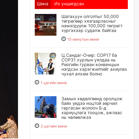
Шинэ
Их уншигдсан
Шатахуун олголтыг 50,000
төгрөгөөр хязгаарласныг
нэмэгдүүлж 100,000 төгрөгт
хүргэхээр судалж байгаа
10 минутын өмнө
Ц.Сандаг-Очир: COP17 ба
COP31 хурлын уялдаа нь
Риогийн гурван конвенцын
нэгдсэн хэрэгжилтийг ахиулах
чухал алхам болно
1 цагийн өмнө
Замын хөдөлгөөнд оролцож
байх үедээ ноцтой зөрчил
гаргасан жолооч Б-д
хариуцлага тооцож, ажлаас
нь чөлөөлжээ
2 цагийн өмнө