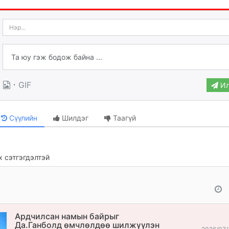
·
GIF
Ил
Сүүлийн
Шилдэг
Таагүй
 сэтгэгдэлтэй
Ардчилсан намын байрыг
Да.Ганболд өмчлөлдөө шилжүүлэн