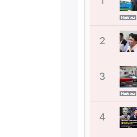
1
Нийгэм
2
3
Нийгэм
4