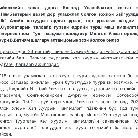
ийслэлийн засаг дарга бөгөөд Улаанбаатар хотын з
.Нямбаатарын ивээл дор уламжлал болгон зохион байгуулда
olk” Азийн хотуудын ардын урлаг, гар урлалын наадам
.Сүхбаатарын талбайд гурван өдрийн турш маш амжилтт
ндөрлсөн юм. Тус наадмын шилдгээр Монгол Улсын оролцо
уурч Б.Батням шалгарч алтан цомын эзэн болсон билээ.
эрбээр одоо 23 настай, “Биелэн бүжихүй нэгдэл”-ийг үүсгэн бай
үжгийн багш “Монгол туургатан хэл хуурын нйигэмлэг”-ийн 
удлаач, багшаар ажилладаг.
015 оноос уламжлалт хэл хуурыг сурч судалж эхэлсэн бөгө
ноос багшаар ажиллан, уран бүтээлүүдээ туурвиж эхэлжээ. 
нд “Дээдсийн Өв” бий биелгээг өвлүүлэх, сурталчилах төслийн
агахангай, Сонгинохайрхан дүүргийн ерөнхий боловср
ургуулийн 1500 гаруй сурагчдад биелгээ заасан бөгөөд 20
Олон Улсын Хэл Хуурын Нийгэмлэг”, “Дэлхийн бүх ард түм
уурын төв, музейн Монгол дахь салбар Монгол Хэл хуурын төв,
онгол Туургатан Хэл хуурын Нийгэмлэг/-н санаачилсан “Х
оглож сурцгаая” төслүүдэд хэл хуур хөгжмийн багшаар 
айсан.