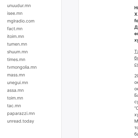
unuudur.mn
Н
isee.mn
Х
f
mglradio.com
Д
fact.mn
ө
itoim.mn
х
tumen.mn
Т
shuum.mn
б
times.mn
с
tvmongolia.mn
mass.mn
2
о
unegui.mn
о
assa.mn
Б
toim.mn
с
tac.mn
“
paparazzi.mn
х
М
unread.today
т
б