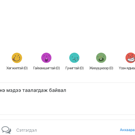
Хөгжилтэй (
0
)
Гайхамшигтай (
0
)
Гунигтай (
0
)
Жихүүцмээр (
0
)
Үзэн ядмаа
нэ мэдээ таалагдаж байвал
Сэтгэгдэл
Анхаара