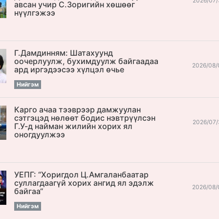
2026/07/
авсан учир С.Зоригийн хөшөөг
нүүлгэжээ
Г.Дамдинням: Шатахуунд
оочерлуулж, бухимдуулж байгаадаа
2026/08/
ард иргэдээсээ хүлцэл өчье
Нийгэм
Карго ачаа тээврээр дамжуулан
сэтгэцэд нөлөөт бодис нэвтрүүлсэн
2026/07/
Г.У-д найман жилийн хорих ял
оногдуулжээ
УЕПГ: “Хоригдол Ц.Амгаланбаатар
cуллагдаагүй хорих ангид ял эдэлж
2026/08/
байгаа“
Нийгэм