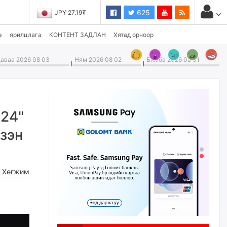
625
JPY 27.19₮
э
ярилцлага
КОНТЕНТ ЗАДЛАН
Хятад орноор
ваа 2026 08 03
Ням 2026 08 02
Бямба 2026 08 01
024"
зэн
,
Хөгжим