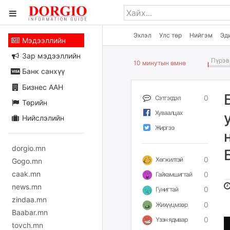
Эхлэл
Улс төр
Нийгэм
Эд
Мэдээллийн
Зар мэдээллийн
Пүрэв 
10 минутын өмнө
Банк санхүү
Бизнес ААН
0
Сэтгэгдэл
Төрийн
Хуваалцах
Нийслэлийн
Жиргээ
dorgio.mn
0
Хөгжилтэй
Gogo.mn
caak.mn
0
Гайхамшигтай
news.mn
0
Гунигтай
zindaa.mn
0
Жихүүцмээр
Baabar.mn
0
Үзэн ядмаар
tovch.mn