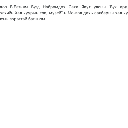
доо Б.Батням Бүгд Найрамдах Саха Якут улсын “Бүх ард
элхийн Хэл хуурын төв, музей”-н Монгол дахь салбарын хэл ху
лсын зэрэгтэй багш юм.