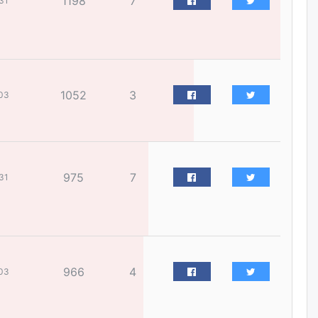
1198
7
31
өчигдѳр
I хорооллын арын замыг
наймдугаар сарын 6-ны 23:00
цагаас түр хааж, борооны ус
зайлуулах шугамын хөндлөн
1052
3
03
сэтэлгээ хийнэ
өчигдѳр
А.Ариунзаяа: Хүний нэр төрийг
нас барсных нь дараа ч
975
7
хуулиар хамгаалах ёстой
31
өчигдѳр
Оюу толгойгоос “Рио Тинто”
ашиг хүртэж эхэлсэн ч Монгол
Улс өр төлсөөр байна
966
4
03
өчигдѳр
ХЗДХ-ын сайд С.Амарсайхан: