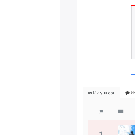
Их уншсан
Их