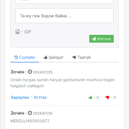
·
GIF
Илгээх
Сүүлийн
Шилдэг
Таагүй
Зочин ·
2024/07/25
Uvsiin hyrgas sumiin haryat gantumuriin munhzul hogiin
hulgaich zalilagch
·
Хариулах
Устгах
-
0
-
0
Зочин ·
2024/07/25
MERGJLN80955877