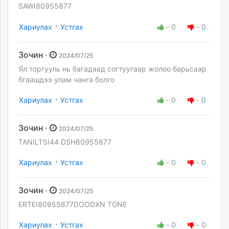
SAWI80955877
·
Хариулах
Устгах
-
0
-
0
Зочин ·
2024/07/25
Ял торгууль нь багадаад согтуугаар жолоо барьсаар
бгаашдээ улам чанга болго
·
Хариулах
Устгах
-
0
-
0
Зочин ·
2024/07/25
TANILTSI44 DSH80955877
·
Хариулах
Устгах
-
0
-
0
Зочин ·
2024/07/25
ERTEI80955877DOODXN TGNE
·
Хариулах
Устгах
-
0
-
0