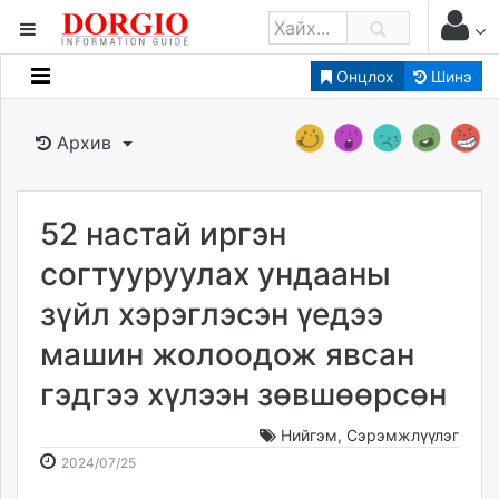
Онцлох
Шинэ
Мэдээллийн
Зар мэдээллийн
Архив
Банк санхүү
Бизнес ААН
Төрийн
52 настай иргэн
Нийслэлийн
согтууруулах ундааны
зүйл хэрэглэсэн үедээ
dorgio.mn
машин жолоодож явсан
Gogo.mn
caak.mn
гэдгээ хүлээн зөвшөөрсөн
news.mn
zindaa.mn
Нийгэм
,
Сэрэмжлүүлэг
2024-
2026-
Baabar.mn
2024/07/25
07-
08-
tovch.mn