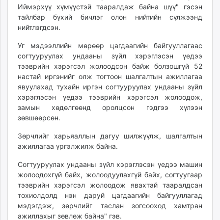
Иймэрхүү хүмүүстэй тааралдаж байна шүү" гэсэн
unuudur.mn
тайлбар бүхий бичлэг олон нийтийн сүлжээнд
isee.mn
нийтлэгдсэн.
mglradio.com
fact.mn
Уг мэдээллийн мөрөөр цагдаагийн байгууллагаас
согтууруулах ундааны зүйл хэрэглэсэн үедээ
itoim.mn
тээврийн хэрэгсэл жолоодсон байж болзошгүй 52
tumen.mn
настай иргэнийг олж тогтоон шалгалтын ажиллагаа
shuum.mn
явуулахад тухайн иргэн согтууруулах ундааны зүйл
times.mn
хэрэглэсэн үедээ тээврийн хэрэгсэл жолоодож,
tvmongolia.mn
замын хөдөлгөөнд оролцсон гэдгээ хүлээн
зөвшөөрсөн.
mass.mn
unegui.mn
Зөрчлийг харьяаллын дагуу шилжүүлж, шалгалтын
assa.mn
ажиллагаа үргэлжилж байна.
toim.mn
Согтууруулах ундааны зүйл хэрэглэсэн үедээ машин
tac.mn
жолоодохгүй байх, жолоодуулахгүй байх, согтуугаар
paparazzi.mn
тээврийн хэрэгсэл жолоодож явахтай тааралдсан
unread.today
тохиолдолд нэн даруй цагдаагийн байгууллагад
мэдэгдэж, зөрчлийг таслан зогсооход хамтран
ажиллахыг зөвлөж байна" гэв.