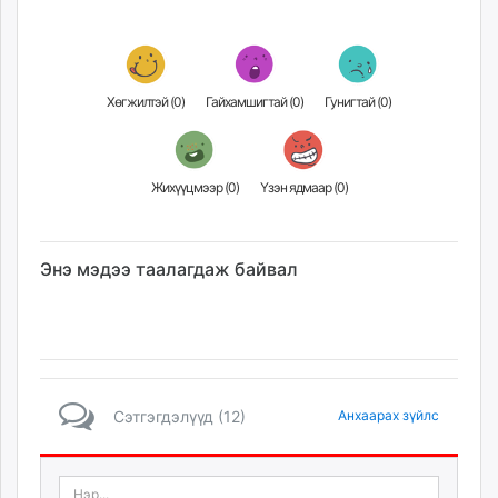
Хөгжилтэй (
0
)
Гайхамшигтай (
0
)
Гунигтай (
0
)
Жихүүцмээр (
0
)
Үзэн ядмаар (
0
)
Энэ мэдээ таалагдаж байвал
Сэтгэгдэлүүд (12)
Анхаарах зүйлс