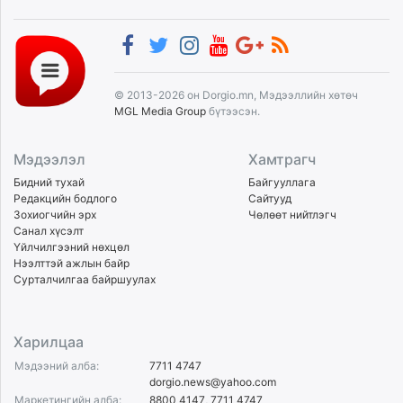
© 2013-2026 он Dorgio.mn, Мэдээллийн хөтөч
MGL Media Group
бүтээсэн.
Мэдээлэл
Хамтрагч
Бидний тухай
Байгууллага
Редакцийн бодлого
Сайтууд
Зохиогчийн эрх
Чөлөөт нийтлэгч
Санал хүсэлт
Үйлчилгээний нөхцөл
Нээлттэй ажлын байр
Сурталчилгаа байршуулах
Харилцаа
Мэдээний алба:
7711 4747
dorgio.news@yahoo.com
Маркетингийн алба:
8800 4147
,
7711 4747