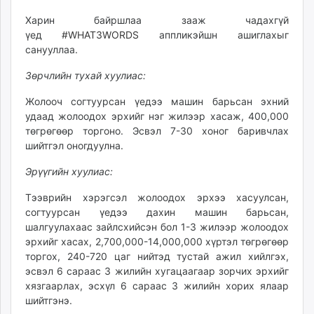
Харин байршлаа зааж чадахгүй
үед
#WHAT3WORDS
аппликэйшн ашиглахыг
санууллаа.
Зөрчлийн тухай хуулиас:
Жолооч согтуурсан үедээ машин барьсан эхний
удаад жолоодох эрхийг нэг жилээр хасаж, 400,000
төгрөгөөр торгоно. Эсвэл 7-30 хоног баривчлах
шийтгэл оногдуулна.
Эрүүгийн хуулиас:
Тээврийн хэрэгсэл жолоодох эрхээ хасуулсан,
согтуурсан үедээ дахин машин барьсан,
шалгуулахаас зайлсхийсэн бол 1-3 жилээр жолоодох
эрхийг хасах, 2,700,000-14,000,000 хүртэл төгрөгөөр
торгох, 240-720 цаг нийтэд тустай ажил хийлгэх,
эсвэл 6 сараас 3 жилийн хугацаагаар зорчих эрхийг
хязгаарлах, эсхүл 6 сараас 3 жилийн хорих ялаар
шийтгэнэ.