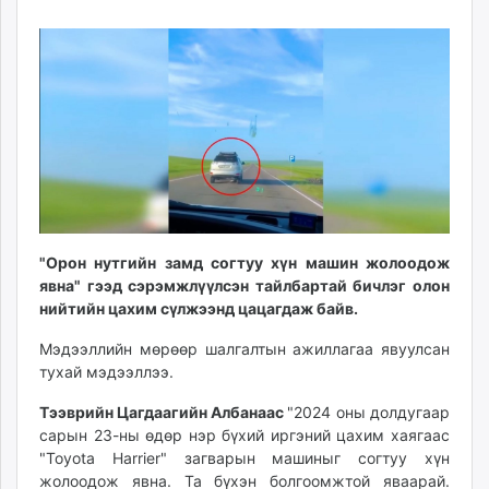
25
07
ikon.mn
09:31:58
18:51:35
mnb.mn
Livetv.mn
Eguur.mn
24tsag.mn
shuud.mn
eagle.mn
ergelt.mn
zarig.mn
today.mn
"Орон нутгийн замд согтуу хүн машин жолоодож
явна" гээд сэрэмжлүүлсэн тайлбартай бичлэг олон
zuv.mn
нийтийн цахим сүлжээнд цацагдаж байв.
mminfo.mn
ugluu.mn
Мэдээллийн мөрөөр шалгалтын ажиллагаа явуулсан
urlag.mn
тухай мэдээллээ.
unen.mn
Тээврийн Цагдаагийн Албанаас
"2024 оны долдугаар
asu.mn
сарын 23-ны өдөр нэр бүхий иргэний цахим хаягаас
shudarga.mn
"Toyota Harrier" загварын машиныг согтуу хүн
shuurhai.mn
жолоодож явна. Та бүхэн болгоомжтой яваарай.