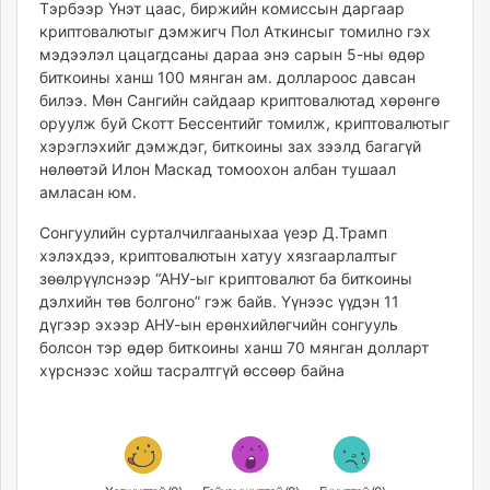
Тэрбээр Үнэт цаас, биржийн комиссын даргаар
unuudur.mn
криптовалютыг дэмжигч Пол Аткинсыг томилно гэх
isee.mn
мэдээлэл цацагдсаны дараа энэ сарын 5-ны өдөр
mglradio.com
биткоины ханш 100 мянган ам. доллароос давсан
билээ. Мөн Сангийн сайдаар криптовалютад хөрөнгө
fact.mn
оруулж буй Скотт Бессентийг томилж, криптовалютыг
itoim.mn
хэрэглэхийг дэмждэг, биткоины зах зээлд багагүй
tumen.mn
нөлөөтэй Илон Маскад томоохон албан тушаал
shuum.mn
амласан юм.
times.mn
Сонгуулийн сурталчилгааныхаа үеэр Д.Трамп
tvmongolia.mn
хэлэхдээ, криптовалютын хатуу хязгаарлалтыг
mass.mn
зөөлрүүлснээр “АНУ-ыг криптовалют ба биткоины
unegui.mn
дэлхийн төв болгоно” гэж байв. Үүнээс үүдэн 11
assa.mn
дүгээр эхээр АНУ-ын ерөнхийлөгчийн сонгууль
toim.mn
болсон тэр өдөр биткоины ханш 70 мянган долларт
хүрснээс хойш тасралтгүй өссөөр байна
tac.mn
paparazzi.mn
unread.today