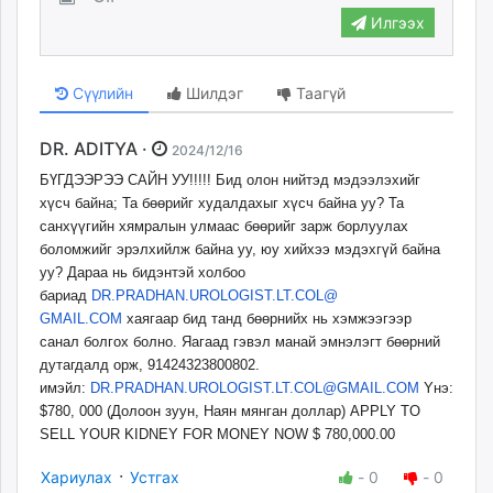
Илгээх
Сүүлийн
Шилдэг
Таагүй
DR. ADITYA ·
2024/12/16
БҮГДЭЭРЭЭ САЙН УУ!!!!! Бид олон нийтэд мэдээлэхийг
хүсч байна; Та бөөрийг худалдахыг хүсч байна уу? Та
санхүүгийн хямралын улмаас бөөрийг зарж борлуулах
боломжийг эрэлхийлж байна уу, юу хийхээ мэдэхгүй байна
уу? Дараа нь бидэнтэй холбоо
бариад
DR.PRADHAN.UROLOGIST.LT.COL@
GMAIL.COM
хаягаар бид танд бөөрнийх нь хэмжээгээр
санал болгох болно. Яагаад гэвэл манай эмнэлэгт бөөрний
дутагдалд орж, 91424323800802.
имэйл:
DR.PRADHAN.UROLOGIST.LT.COL@
GMAIL.COM
Yнэ:
$780, 000 (Долоон зуун, Наян мянган доллар) APPLY TO
SELL YOUR KIDNEY FOR MONEY NOW $ 780,000.00
·
Хариулах
Устгах
-
0
-
0