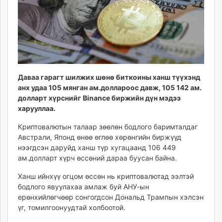
ikon.mn
mnb.mn
Livetv.mn
Eguur.mn
24tsag.mn
shuud.mn
Даваа гарагт шилжих шөнө биткоины ханш түүхэнд
eagle.mn
анх удаа 105 мянган ам.доллароос давж, 105 142 ам.
ergelt.mn
долларт хүрснийг Binance биржийн дүн мэдээ
zarig.mn
харууллаа.
today.mn
Криптовалютын талаар зөөлөн бодлого баримталдаг
zuv.mn
Австрали, Японд өнөө өглөө хөрөнгийн биржүүд
mminfo.mn
нээгдсэн даруйд ханш түр хугацаанд 106 449
ugluu.mn
ам.долларт хүрч өссөний дараа буусан байна.
urlag.mn
Ханш ийнхүү огцом өссөн нь криптовалютад ээлтэй
unen.mn
бодлого явуулахаа амлаж буй АНУ-ын
asu.mn
ерөнхийлөгчөөр сонгогдсон Дональд Трампын хэлсэн
shudarga.mn
үг, томилгоонуудтай холбоотой.
shuurhai.mn