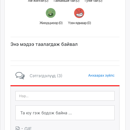
Хөгжилтэй (
0
)
Гайхамшигтай (
0
)
Гунигтай (
0
)
Жихүүцмээр (
0
)
Үзэн ядмаар (
0
)
Энэ мэдээ таалагдаж байвал
Сэтгэгдэлүүд (3)
Анхаарах зүйлс
·
GIF