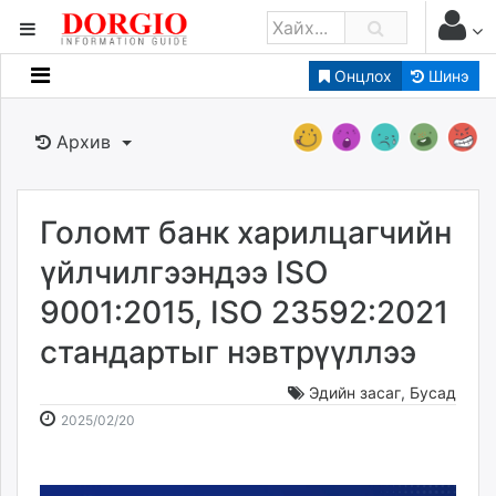
Онцлох
Шинэ
Мэдээллийн
Зар мэдээллийн
Архив
Банк санхүү
Бизнес ААН
Төрийн
Голомт банк харилцагчийн
Нийслэлийн
үйлчилгээндээ ISO
9001:2015, ISO 23592:2021
dorgio.mn
стандартыг нэвтрүүллээ
Gogo.mn
caak.mn
Эдийн засаг
,
Бусад
news.mn
2025-
2026-
2025/02/20
zindaa.mn
02-
08-
Baabar.mn
20
06
tovch.mn