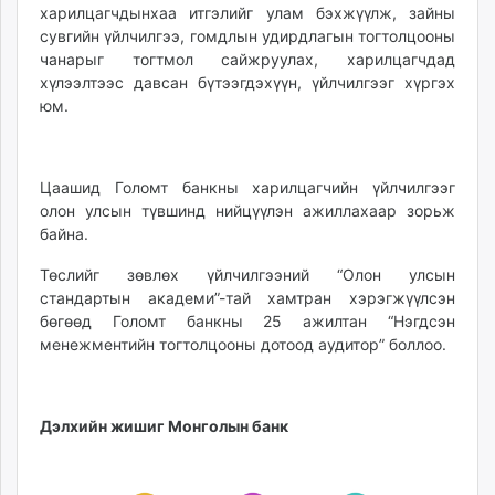
харилцагчдынхаа итгэлийг улам бэхжүүлж, зайны
unuudur.mn
сувгийн үйлчилгээ, гомдлын удирдлагын тогтолцооны
isee.mn
чанарыг тогтмол сайжруулах, харилцагчдад
mglradio.com
хүлээлтээс давсан бүтээгдэхүүн, үйлчилгээг хүргэх
fact.mn
юм.
itoim.mn
tumen.mn
shuum.mn
Цаашид Голомт банкны харилцагчийн үйлчилгээг
олон улсын түвшинд нийцүүлэн ажиллахаар зорьж
times.mn
байна.
tvmongolia.mn
mass.mn
Төслийг зөвлөх үйлчилгээний “Олон улсын
unegui.mn
стандартын академи”-тай хамтран хэрэгжүүлсэн
бөгөөд Голомт банкны 25 ажилтан “Нэгдсэн
assa.mn
менежментийн тогтолцооны дотоод аудитор” боллоо.
toim.mn
tac.mn
paparazzi.mn
Дэлхийн жишиг Монголын банк
unread.today