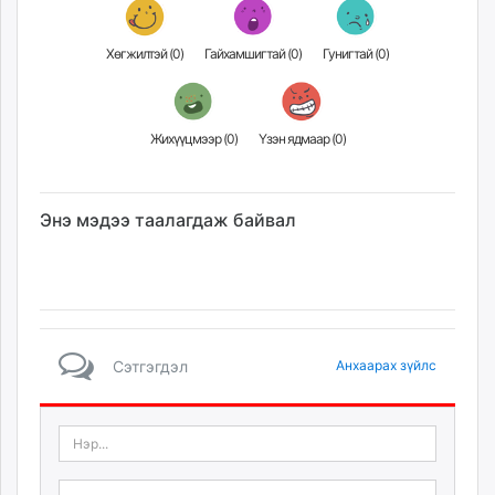
Хөгжилтэй (
0
)
Гайхамшигтай (
0
)
Гунигтай (
0
)
Жихүүцмээр (
0
)
Үзэн ядмаар (
0
)
Энэ мэдээ таалагдаж байвал
Сэтгэгдэл
Анхаарах зүйлс