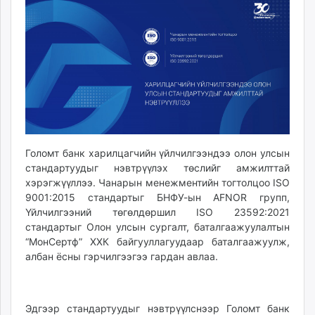
14:01:19
22:41:50
ikon.mn
mnb.mn
Livetv.mn
Eguur.mn
24tsag.mn
shuud.mn
eagle.mn
ergelt.mn
zarig.mn
Голомт банк харилцагчийн үйлчилгээндээ олон улсын
стандартуудыг нэвтрүүлэх төслийг амжилттай
today.mn
хэрэгжүүллээ. Чанарын менежментийн тогтолцоо ISO
zuv.mn
9001:2015 стандартыг БНФУ-ын AFNOR групп,
mminfo.mn
Үйлчилгээний төгөлдөршил ISO 23592:2021
ugluu.mn
стандартыг Олон улсын сургалт, баталгаажуулалтын
urlag.mn
“МонСертф” ХХК байгууллагуудаар баталгаажуулж,
албан ёсны гэрчилгээгээ гардан авлаа.
unen.mn
asu.mn
shudarga.mn
Эдгээр стандартуудыг нэвтрүүлснээр Голомт банк
shuurhai.mn