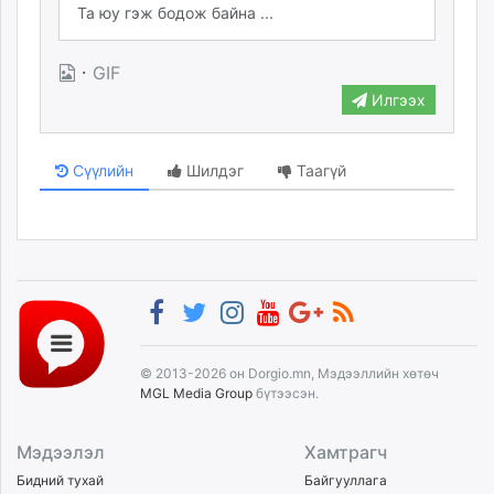
·
GIF
Илгээх
Сүүлийн
Шилдэг
Таагүй
© 2013-2026 он Dorgio.mn, Мэдээллийн хөтөч
MGL Media Group
бүтээсэн.
Мэдээлэл
Хамтрагч
Бидний тухай
Байгууллага