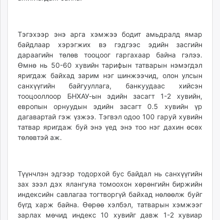
Тэгэхээр энэ арга хэмжээ бодит амьдралд ямар
байдлаар хэрэгжих вэ гэдгээс эдийн засгийн
дараагийн төлөв тооцоог гаргахаар байна гэлээ.
Өмнө нь 50-60 хувийн тарифын татварын нэмэгдэл
яригдаж байхад зарим нэг шинжээчид, олон улсын
санхүүгийн байгууллага, банкуудаас хийсэн
тооцооллоор БНХАУ-ын эдийн засагт 1-2 хувийн,
европын орнуудын эдийн засагт 0.5 хувийн үр
дагавартай гэж үзжээ. Тэгвэл одоо 100 гаруй хувийн
татвар яригдаж буй энэ үед энэ тоо нэг дахин өсөх
төлөвтэй аж.
Түүнчлэн эдгээр тодорхой бус байдал нь санхүүгийн
зах зээл дэх ялангуяа томоохон хөрөнгийн биржийн
индексийн савлагаа тогтворгүй байхад нөлөөлж буйг
бүгд харж байна. Өөрөө хэлбэл, татварын хэмжээг
зарлах мөчид индекс 10 хувийг давж 1-2 хувиар