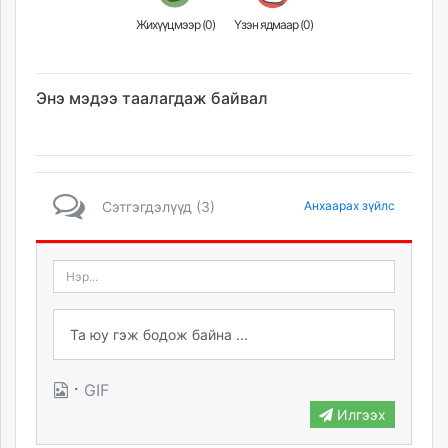
Жихүүцмээр (
0
)
Үзэн ядмаар (
0
)
Энэ мэдээ таалагдаж байвал
Сэтгэгдэлүүд (3)
Анхаарах зүйлс
·
GIF
Илгээх