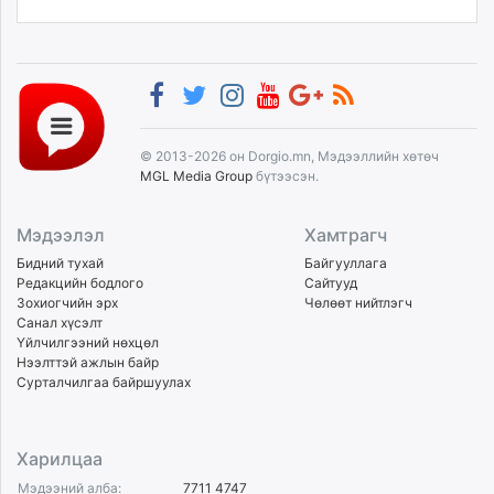
© 2013-2026 он Dorgio.mn, Мэдээллийн хөтөч
MGL Media Group
бүтээсэн.
Мэдээлэл
Хамтрагч
Бидний тухай
Байгууллага
Редакцийн бодлого
Сайтууд
Зохиогчийн эрх
Чөлөөт нийтлэгч
Санал хүсэлт
Үйлчилгээний нөхцөл
Нээлттэй ажлын байр
Сурталчилгаа байршуулах
Харилцаа
Мэдээний алба:
7711 4747