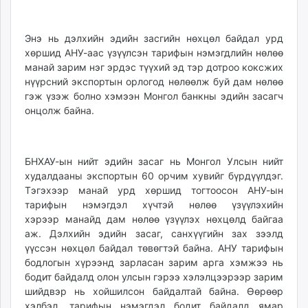
unuudur.mn
isee.mn
Энэ нь дэлхийн эдийн засгийн нөхцөл байдал урд
mglradio.com
хөршид АНУ-аас үзүүлсэн тарифын нэмэгдлийн нөлөө
fact.mn
манай зарим нэг эрдэс түүхий эд тэр дотроо коксжих
itoim.mn
нүүрсний экспортын орлогод нөлөөлж буй дам нөлөө
гэж үзэж болно хэмээн Монгол банкны эдийн засагч
tumen.mn
онцолж байна.
shuum.mn
times.mn
tvmongolia.mn
БНХАУ-ын нийт эдийн засаг нь Монгол Улсын нийт
mass.mn
худалдааны экспортын 60 орчим хувийг бүрдүүлдэг.
unegui.mn
Тэгэхээр манай урд хөршид тогтоосон АНУ-ын
assa.mn
тарифын нэмэгдэл хүчтэй нөлөө үзүүлэхийн
toim.mn
хэрээр манайд дам нөлөө үзүүлэх нөхцөлд байгаа
аж. Дэлхийн эдийн засаг, санхүүгийн зах зээлд
tac.mn
үүссэн нөхцөл байдал төвөгтэй байна. АНУ тарифын
paparazzi.mn
бодлогын хүрээнд зарласан зарим арга хэмжээ нь
unread.today
бодит байдалд олон улсын гэрээ хэлэлцээрээр зарим
шийдвэр нь хойшилсон байдалтай байна. Өөрөөр
хэлбэл, тарифын нэмэгдэл бодит байдалд ямар