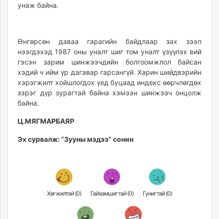
унаж байна.
Өнгөрсөн даваа гарагийн байдлаар зах зээл
нээгдэхэд 1987 оны уналт шиг том уналт үзүүлэх вий
гэсэн зарим шинжээчдийн болгоомжлол байсан
хэдий ч ийм үр дагавар гарсангүй. Харин шийдвэрийн
хэрэгжилт хойшлогдох үед буцаад индекс өөрчлөгдөх
зэрэг дүр зурагтай байна хэмээн шинжээч онцолж
байна.
Ц.МЯГМАРБАЯР
Эх сурвалж: “Зууны мэдээ” сонин
Хөгжилтэй (
0
)
Гайхамшигтай (
0
)
Гунигтай (
0
)