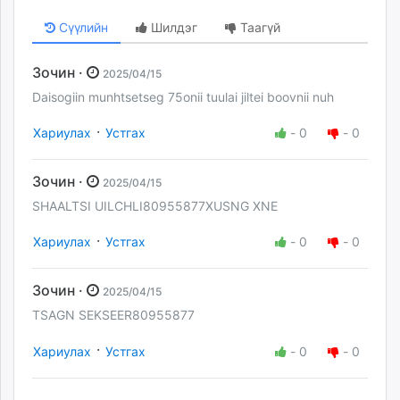
Сүүлийн
Шилдэг
Таагүй
Зочин ·
2025/04/15
Daisogiin munhtsetseg 75onii tuulai jiltei boovnii nuh
·
Хариулах
Устгах
-
0
-
0
Зочин ·
2025/04/15
SHAALTSI UILCHLI80955877XUSNG XNE
·
Хариулах
Устгах
-
0
-
0
Зочин ·
2025/04/15
TSAGN SEKSEER80955877
·
Хариулах
Устгах
-
0
-
0