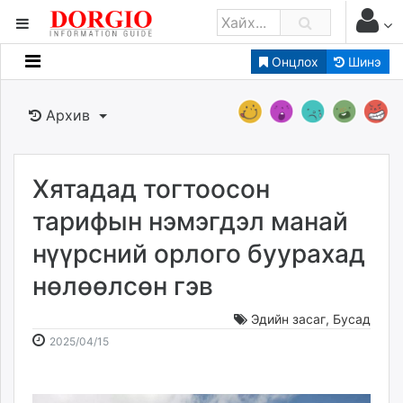
Онцлох
Шинэ
Мэдээллийн
Зар мэдээллийн
Архив
Банк санхүү
Бизнес ААН
Төрийн
Хятадад тогтоосон
Нийслэлийн
тарифын нэмэгдэл манай
нүүрсний орлого буурахад
dorgio.mn
нөлөөлсөн гэв
Gogo.mn
caak.mn
Эдийн засаг
,
Бусад
news.mn
2025-
2026-
2025/04/15
zindaa.mn
04-
08-
Baabar.mn
15
07
tovch.mn