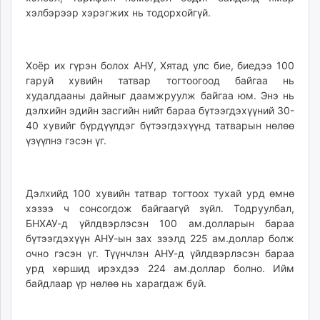
хэлбэрээр хэрэгжих нь тодорхойгүй.
Хоёр их гүрэн болох АНУ, Хятад улс бие, биедээ 100
гаруй хувийн татвар тогтоогоод байгаа нь
худалдааны дайныг даамжруулж байгаа юм. Энэ нь
дэлхийн эдийн засгийн нийт бараа бүтээгдэхүүний 30-
40 хувийг бүрдүүлдэг бүтээгдэхүүнд татварын нөлөө
үзүүлнэ гэсэн үг.
Дэлхийд 100 хувийн татвар тогтоох тухай урд өмнө
хэзээ ч сонсогдож байгаагүй зүйл. Тодруулбал,
БНХАУ-д үйлдвэрлэсэн 100 ам.долларын бараа
бүтээгдэхүүн АНУ-ын зах зээлд 225 ам.доллар болж
очно гэсэн үг. Түүнчлэн АНУ-д үйлдвэрлэсэн бараа
урд хөршид ирэхдээ 224 ам.доллар болно. Ийм
байдлаар үр нөлөө нь харагдаж буй.