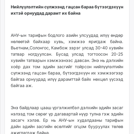
Нийлүүлэлтийн сүлжээнд гацсан бараа бүтээгдэхүүн
ихтэй орнуудад дарамт их байна
АНУ-ын тарифын бодлого азийн улсуудад илүү өндөр
нөлөөтэй байхаар хувь, хэмжээ яригдаж байна.
Вьетнам,Солонгос, Камбож зэрэг улсад 30-40 хувийн
татвар ногдуулсан. Бусад улсад тогтоосон 20-25
хувийн татварын хэмжээнээс давсан. Энэ нь дэлхийн
хоёр дах том эдийн засгийг тойрсон нийлүүлэлтийн
сүлжээнд гацсан бараа, бүтээгдэхүүн их хэмжээгээр
байгаа орнуудад илүү дарамттай байх нөхцөл үүсээд
байгаа аж.
Энэ байдлаар цааш үргэлжилбэл дэлхийн эдийн засаг
нэлээд том сөрөг үр дагавартай нүүр тулна гэж эдийн
засагч хэлэв. Ер нь АНУ-ын худалдааны тарифын
дайн эдийн засгийн өсөлтийг огцом бууруулах төлөв
ажиглагдаж байна.