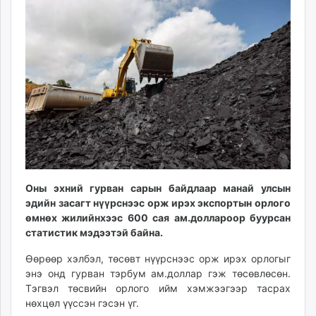
09:25:57
13:24:42
ikon.mn
mnb.mn
Livetv.mn
Eguur.mn
24tsag.mn
shuud.mn
eagle.mn
ergelt.mn
zarig.mn
today.mn
zuv.mn
Оны эхний гурван сарын байдлаар манай улсын
эдийн засагт нүүрснээс орж ирэх экспортын орлого
mminfo.mn
өмнөх жилийнхээс 600 сая ам.доллароор буурсан
ugluu.mn
статистик мэдээтэй байна.
urlag.mn
unen.mn
Өөрөөр хэлбэл, төсөвт нүүрснээс орж ирэх орлогыг
энэ онд гурван тэрбум ам.доллар гэж төсөвлөсөн.
asu.mn
Тэгвэл төсвийн орлого ийм хэмжээгээр тасрах
shudarga.mn
нөхцөл үүссэн гэсэн үг.
shuurhai.mn