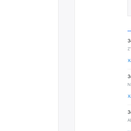
Z
Х
N
Х
A