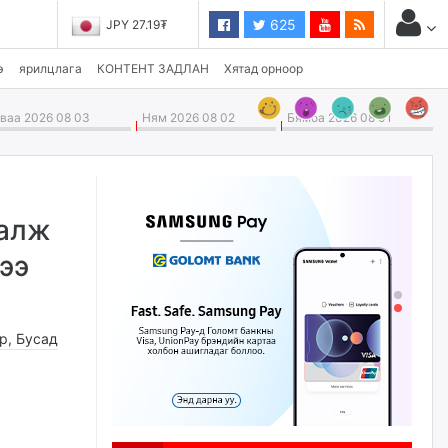
625
JPY 27.19₮
э
ярилцлага
КОНТЕНТ ЗАДЛАН
Хятад орноор
аа 2026 08 03
Ням 2026 08 02
Бямба 2026 08 01
талж
ээ
өр
,
Бусад