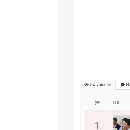
Их уншсан
Их
1