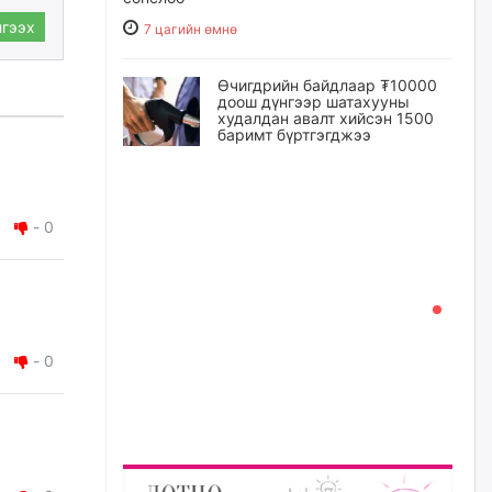
гээх
7 цагийн өмнө
Өчигдрийн байдлаар ₮10000
доош дүнгээр шатахууны
худалдан авалт хийсэн 1500
баримт бүртгэгджээ
7 цагийн өмнө
Шатахуун олголтыг 50,000
-
0
төгрөгөөр хязгаарласныг
нэмэгдүүлж 100,000 төгрөгт
хүргэхээр судалж байгаа
7 цагийн өмнө
Ц.Сандаг-Очир: COP17 ба
-
0
COP31 хурлын уялдаа нь
Риогийн гурван конвенцын
нэгдсэн хэрэгжилтийг ахиулах
чухал алхам болно
8 цагийн өмнө