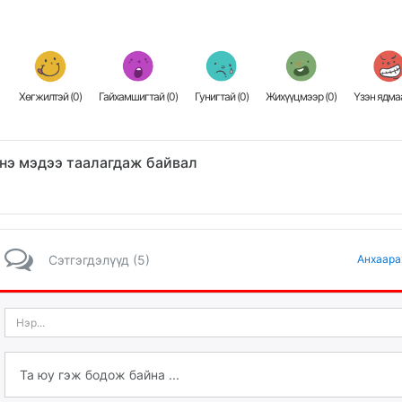
Хөгжилтэй (
0
)
Гайхамшигтай (
0
)
Гунигтай (
0
)
Жихүүцмээр (
0
)
Үзэн ядмаа
нэ мэдээ таалагдаж байвал
Сэтгэгдэлүүд (5)
Анхаара