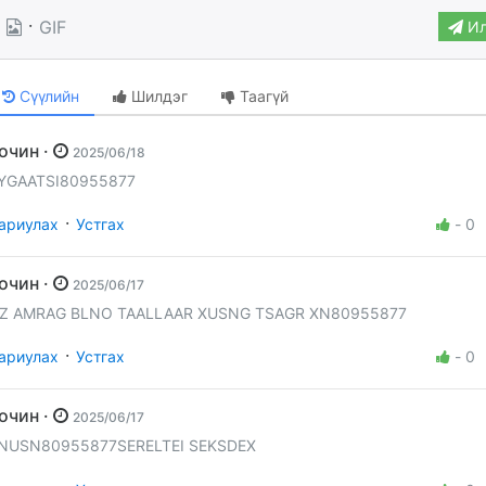
·
GIF
Ил
Сүүлийн
Шилдэг
Таагүй
Зочин ·
2025/06/18
YGAATSI80955877
·
ариулах
Устгах
-
0
Зочин ·
2025/06/17
Z AMRAG BLNO TAALLAAR XUSNG TSAGR XN80955877
·
ариулах
Устгах
-
0
Зочин ·
2025/06/17
NUSN80955877SERELTEI SEKSDEX