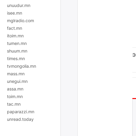
unuudur.mn
isee.mn
mglradio.com
fact.mn
itoim.mn
tumen.mn
shuum.mn
Э
times.mn
tvmongolia.mn
mass.mn
unegui.mn
assa.mn
toim.mn
tac.mn
paparazzi.mn
unread.today