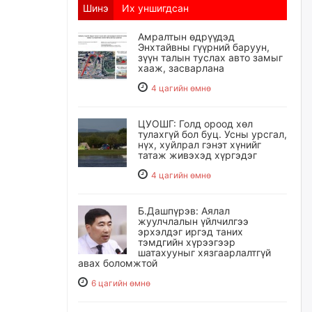
Шинэ
Их уншигдсан
Амралтын өдрүүдэд
Энхтайвны гүүрний баруун,
зүүн талын туслах авто замыг
хааж, засварлана
4 цагийн өмнө
ЦУОШГ: Голд ороод хөл
тулахгүй бол буц. Усны урсгал,
нүх, хуйлрал гэнэт хүнийг
татаж живэхэд хүргэдэг
4 цагийн өмнө
Б.Дашпүрэв: Аялал
жуулчлалын үйлчилгээ
эрхэлдэг иргэд таних
тэмдгийн хүрээгээр
шатахууныг хязгаарлалтгүй
авах боломжтой
6 цагийн өмнө