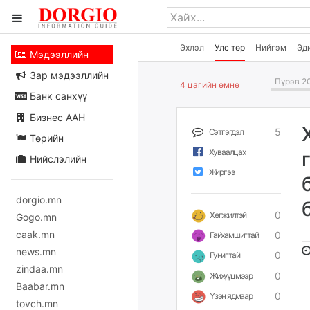
Эхлэл
Улс төр
Нийгэм
Эд
Мэдээллийн
Зар мэдээллийн
Пүрэв 20
4 цагийн өмнө
Банк санхүү
Бизнес ААН
5
Сэтгэгдэл
Төрийн
Хуваалцах
Нийслэлийн
Жиргээ
dorgio.mn
0
Хөгжилтэй
Gogo.mn
caak.mn
0
Гайхамшигтай
news.mn
0
Гунигтай
zindaa.mn
0
Жихүүцмээр
Baabar.mn
0
Үзэн ядмаар
tovch.mn