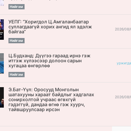
Нийгэм
УЕПГ: “Хоригдол Ц.Амгаланбаатар
cуллагдаагүй хорих ангид ял эдэлж
2026/08/
байгаа“
Нийгэм
Ц.Будханд: Дүүгээ гараад ирнэ гэж
итгэж хүлээсээр долоон сарын
уржигд
хугацаа өнгөрлөө
Нийгэм
Э.Бат-Үүл: Оросууд Монголын
шатахууны хараат байдлыг хадгалах
2026/08/
сонирхолтой учраас өгөхгүй
гэдэггүй, дандаа өгнө гэж хуурч,
тайвшруулсаар ирсэн