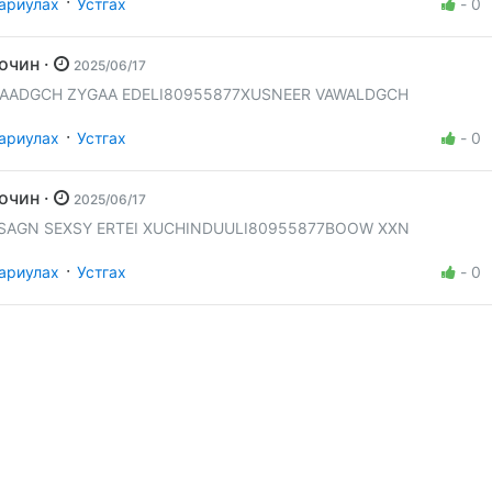
·
ариулах
Устгах
-
0
Зочин ·
2025/06/17
AADGCH ZYGAA EDELI80955877XUSNEER VAWALDGCH
·
ариулах
Устгах
-
0
Зочин ·
2025/06/17
SAGN SEXSY ERTEI XUCHINDUULI80955877BOOW XXN
·
ариулах
Устгах
-
0