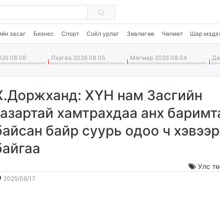
ийн засаг
Бизнес
Спорт
Соёл урлаг
Зөвлөгөө
Чөлөөт
Шар мэдэ
26 08 06
Лхагва 2026 08 05
Мягмар 2026 08 04
Дав
Х.Доржханд: ХҮН нам Засгийн
газартай хамтрахдаа анх барим
байсан байр суурь одоо ч хэвээр
байгаа
Улс т
2025-
2026-
2025/06/17
06-
08-
17
07
22:24:06
19:56:40