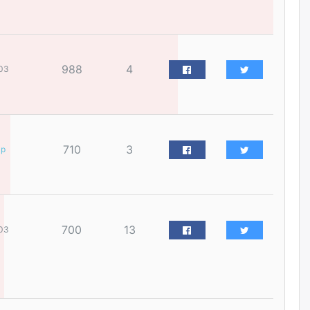
үйлчилгээний ажилтнуудын
ХАРИЛЦАА хандлагатай
холбоотой ГОМДОЛ их байгааг
дурдлаа
өчигдѳр
988
4
03
Бариста хийх нь залуусын
дунд яагаад трэнд болов
өчигдѳр
710
3
ар
Өмгөөлөгч Б.Оюунбилэг:
"Урьхан" Б.Чинбат гэж хүн
бизнес хамтрагчаа гүтгэж
хууль хяналтын байгууллагаар
шалгуулж, торны цаана
суулгана гэх мэтээр дарамталдаг
700
13
03
өчигдѳр
Д.Амарбаясгалан:
Шатахууныхаа 97 хувийг нэг
улсаас авдаг хараат байдлаа
зогсоож, Арабын орнуудаас