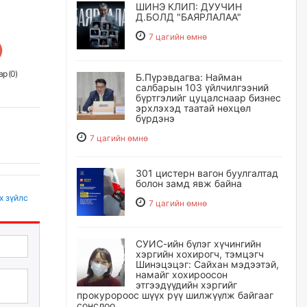
ШИНЭ КЛИП: ДУУЧИН
Д.БОЛД "БАЯРЛАЛАА"
7 цагийн өмнө
р (
0
)
Б.Пүрэвдагва: Найман
салбарын 103 үйлчилгээний
бүртгэлийг цуцалснаар бизнес
эрхлэхэд таатай нөхцөл
бүрдэнэ
7 цагийн өмнө
301 цистерн вагон буулгалтад
болон замд явж байна
х зүйлс
7 цагийн өмнө
СУИС-ийн бүлэг хүчингийн
хэргийн хохирогч, тэмцэгч
Шинэцэцэг: Сайхан мэдээтэй,
намайг хохироосон
этгээдүүдийн хэргийг
прокуророос шүүх рүү шилжүүлж байгааг
сонслоо