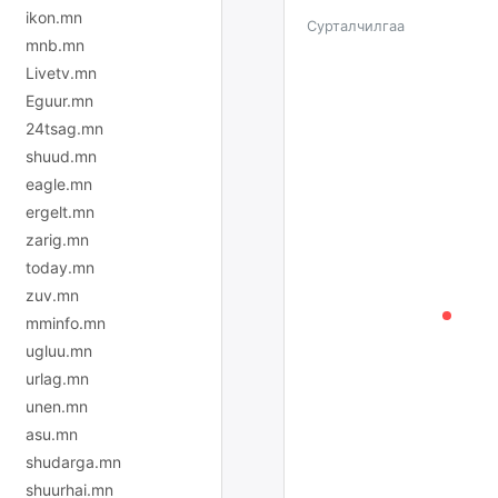
ikon.mn
Сурталчилгаа
mnb.mn
Livetv.mn
Eguur.mn
24tsag.mn
shuud.mn
eagle.mn
ergelt.mn
zarig.mn
today.mn
zuv.mn
mminfo.mn
ugluu.mn
urlag.mn
unen.mn
asu.mn
shudarga.mn
shuurhai.mn