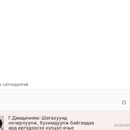
 сэтгэгдэлтэй
Г.Дамдинням: Шатахуунд
оочерлуулж, бухимдуулж байгаадаа
2026/08/
ард иргэдээсээ хүлцэл өчье