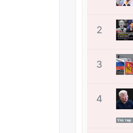
2
3
4
Улс төр