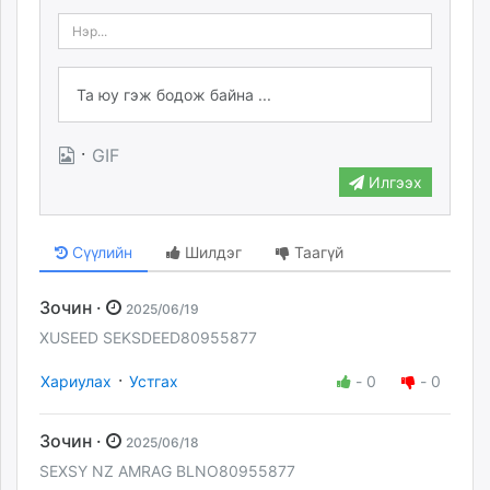
·
GIF
Илгээх
Сүүлийн
Шилдэг
Таагүй
Зочин ·
2025/06/19
XUSEED SEKSDEED80955877
·
Хариулах
Устгах
-
0
-
0
Зочин ·
2025/06/18
SEXSY NZ AMRAG BLNO80955877