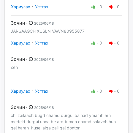
·
Хариулах
Устгах
-
0
-
0
Зочин ·
2025/06/18
JARGAAGCH XUSLN VAWN80955877
·
Хариулах
Устгах
-
0
-
0
Зочин ·
2025/06/18
xen
·
Хариулах
Устгах
-
0
-
0
Зочин ·
2025/06/18
chi zailaach bugd chamd durgui baihad ymar ih erh
medeld durgui uhna be ard tumen chamd salavch hun
gej harah husel alga zail gaj donton