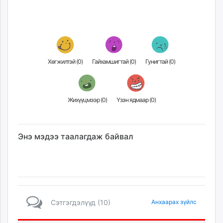
unuudur.mn
isee.mn
mglradio.com
fact.mn
itoim.mn
Хөгжилтэй (
0
)
Гайхамшигтай (
0
)
Гунигтай (
0
)
tumen.mn
shuum.mn
times.mn
Жихүүцмээр (
0
)
Үзэн ядмаар (
0
)
tvmongolia.mn
mass.mn
unegui.mn
Энэ мэдээ таалагдаж байвал
assa.mn
toim.mn
tac.mn
paparazzi.mn
unread.today
Сэтгэгдэлүүд (10)
Анхаарах зүйлс