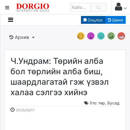
Онцлох
Шинэ
Мэдээллийн
Зар мэдээллийн
Архив
Банк санхүү
Бизнес ААН
Төрийн
Ч.Ундрам: Төрийн алба
Нийслэлийн
бол төрлийн алба биш,
шаардлагатай гэж үзвэл
dorgio.mn
халаа сэлгээ хийнэ
Gogo.mn
caak.mn
Улс төр
,
Бусад
news.mn
2025-
2026-
2025/06/17
zindaa.mn
06-
08-
Baabar.mn
17
08
tovch.mn