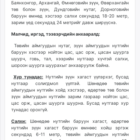
Баянхонгор, Архангай, Өмнөговийн зүүн, Өвөрхангайн
unuudur.mn
төв болон зүүн, Дундговийн нутаг, Дорноговийн
isee.mn
баруун өмнөд хэсгээр салхи секундэд 18-20 метр,
mglradio.com
зарим үед секундэд 24 метрийг давж ширүүснэ.
fact.mn
Малчид, иргэд, тээвэрчдийн анхааралд:
itoim.mn
tumen.mn
Төвийн аймгуудын нутаг, зүүн аймгуудын нутгийн
баруун хэсгээр нойтон цас, цас орж, цасан шуурга
shuum.mn
шуурч, говь, тал, хээрийн нутгаар хүчтэй салхи,
times.mn
шороон шуурга шуурахыг анхааруулж байна.
tvmongolia.mn
mass.mn
Хур тунадас:
Нутгийн зүүн хагаст үүлэрхэг, бусад
нутгаар солигдмол үүлтэй. Шөнөдөө төвийн
unegui.mn
аймгуудын нутгийн хойд хэсгээр, өдөртөө төв болон
assa.mn
зүүн аймгуудын нутгийн зарим газраар нойтон цас,
toim.mn
цас орж, цасан шуурга шуурна. Бусад нутгаар хур
tac.mn
тунадас орохгүй.
paparazzi.mn
Салхи:
Шөнөдөө нутгийн баруун хагаст, өдөртөө
unread.today
нутгийн зүүн хагаст баруун өмнөөс хойш эргэж
секундэд 6-11 метр, төвийн аймгуудын нутгийн