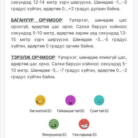
секундэд 12-14 метр хүрч ширүүснэ. Шөнөдөө -1…-3
градус хүйтэн, өдөртөө 0…+2 градус дулаан байна.
БАГАНУУР ОРЧМООР
: Үүлэрхэг, шөнөдөө цас
орохгүй, өдөртөө цас орно. Салхи баруун хойноос
секундэд 5-10 метр, өдөртөө зарим үед секундэд 13-
15 метр хүрч ширүүснэ. Шөнөдөө -3…-5 градус
хүйтэн, өдөртөө 0 градус орчим байна.
ТЭРЭЛЖ ОРЧМООР
: Үүлэрхэг, шөнөдөө ялимгүй цас,
өдөртөө цас орно. Салхи баруун хойноос секундэд 5-
10 метр. Шөнөдөө -5…-7 градус хүйтэн, өдөртөө 0…-2
градус хүйтэн байна.
Хөгжилтэй (
0
)
Гайхамшигтай (
0
)
Гунигтай (
0
)
Жихүүцмээр (
0
)
Үзэн ядмаар (
0
)