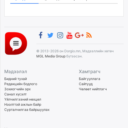
© 2013-2026 он Dorgio.mn, Мэдээллийн хөтөч
MGL Media Group
бүтээсэн.
Мэдээлэл
Хамтрагч
Бидний тухай
Байгууллага
Редакцийн бодлого
Сайтууд
Зохиогчийн эрх
Чөлөөт нийтлэгч
Санал хүсэлт
Үйлчилгээний нөхцөл
Нээлттэй ажлын байр
Сурталчилгаа байршуулах