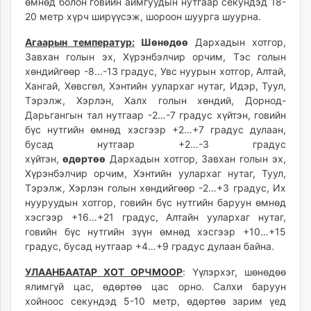
өмнөд болон говийн аймгуудын нутгаар секундэд 18-
20 метр хүрч ширүүсэж, шороон шуурга шуурна.
Агаарын температур:
Шөнөдөө
Дархадын хотгор,
Завхан голын эх, Хүрэнбэлчир орчим, Тэс голын
хөндийгөөр -8…-13 градус, Увс нуурын хотгор, Алтай,
Хангай, Хөвсгөл, Хэнтийн уулархаг нутаг, Идэр, Туул,
Тэрэлж, Хэрлэн, Халх голын хөндий, Дорнод-
Дарьгангын тал нутгаар -2…-7 градус хүйтэн, говийн
бүс нутгийн өмнөд хэсгээр +2…+7 градус дулаан,
бусад нутгаар +2…-3 градус
хүйтэн,
өдөртөө
Дархадын хотгор, Завхан голын эх,
Хүрэнбэлчир орчим, Хэнтийн уулархаг нутаг, Туул,
Тэрэлж, Хэрлэн голын хөндийгөөр -2…+3 градус, Их
нууруудын хотгор, говийн бүс нутгийн баруун өмнөд
хэсгээр +16…+21 градус, Алтайн уулархаг нутаг,
говийн бүс нутгийн зүүн өмнөд хэсгээр +10…+15
градус, бусад нутгаар +4…+9 градус дулаан байна.
УЛААНБААТАР ХОТ ОРЧМООР
: Үүлэрхэг, шөнөдөө
ялимгүй цас, өдөртөө цас орно. Салхи баруун
хойноос секундэд 5-10 метр, өдөртөө зарим үед