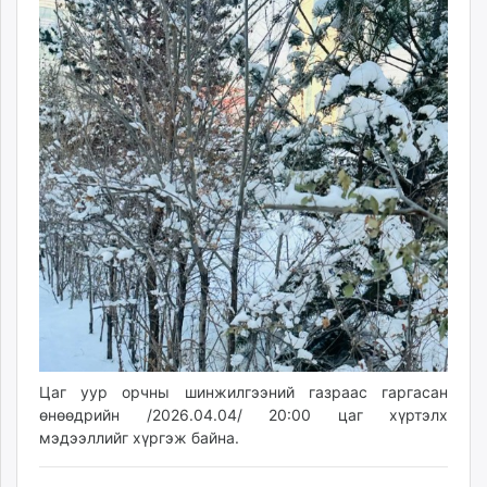
ikon.mn
mnb.mn
Livetv.mn
Eguur.mn
24tsag.mn
shuud.mn
eagle.mn
ergelt.mn
zarig.mn
today.mn
zuv.mn
mminfo.mn
ugluu.mn
urlag.mn
Цаг уур орчны шинжилгээний газраас гаргасан
unen.mn
өнөөдрийн /2026.04.04/ 20:00 цаг хүртэлх
asu.mn
мэдээллийг хүргэж байна.
shudarga.mn
shuurhai.mn