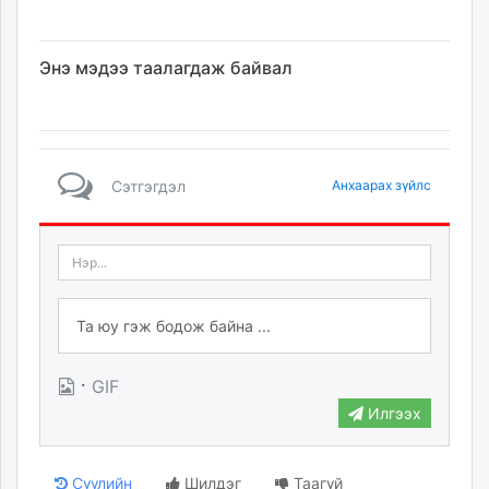
Энэ мэдээ таалагдаж байвал
Сэтгэгдэл
Анхаарах зүйлс
·
GIF
Илгээх
Сүүлийн
Шилдэг
Таагүй