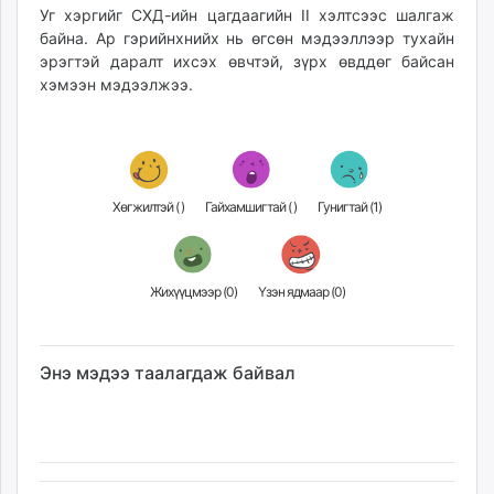
Уг хэргийг СХД-ийн цагдаагийн II хэлтсээс шалгаж
unuudur.mn
байна. Ар гэрийнхнийх нь өгсөн мэдээллээр тухайн
isee.mn
эрэгтэй даралт ихсэх өвчтэй, зүрх өвддөг байсан
mglradio.com
хэмээн мэдээлжээ.
fact.mn
itoim.mn
tumen.mn
shuum.mn
Хөгжилтэй (
)
Гайхамшигтай (
)
Гунигтай (
1
)
times.mn
tvmongolia.mn
mass.mn
Жихүүцмээр (
0
)
Үзэн ядмаар (
0
)
unegui.mn
assa.mn
toim.mn
Энэ мэдээ таалагдаж байвал
tac.mn
paparazzi.mn
unread.today