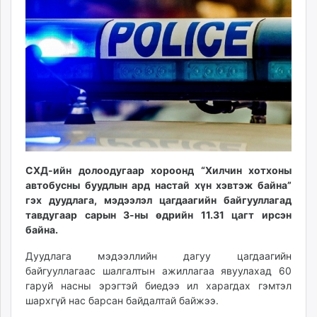
ikon.mn
mnb.mn
Livetv.mn
Eguur.mn
24tsag.mn
shuud.mn
eagle.mn
ergelt.mn
zarig.mn
today.mn
СХД-ийн долоодугаар хороонд “Хилчин хотхоны
автобусны буудлын ард настай хүн хэвтэж байна”
zuv.mn
гэх дуудлага, мэдээлэл цагдаагийн байгууллагад
mminfo.mn
тавдугаар сарын 3-ны өдрийн 11.31 цагт ирсэн
ugluu.mn
байна.
urlag.mn
Дуудлага мэдээллийн дагуу цагдаагийн
unen.mn
байгууллагаас шалгалтын ажиллагаа явуулахад 60
asu.mn
гаруй насны эрэгтэй биедээ ил харагдах гэмтэл
shudarga.mn
шархгүй нас барсан байдалтай байжээ.
shuurhai.mn