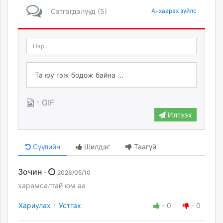
Сэтгэгдэлүүд (5)
Анхаарах зүйлс
·
GIF
Илгээх
Сүүлийн
Шилдэг
Таагүй
Зочин ·
2026/05/10
харамсалтай юм аа
·
Хариулах
Устгах
-
0
-
0