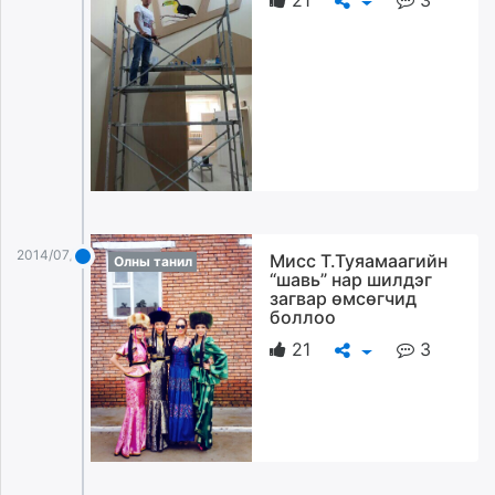
2014/07/21
Мисс Т.Туяамаагийн
Олны танил
“шавь” нар шилдэг
загвар өмсөгчид
боллоо
21
3