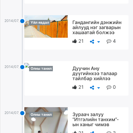
2014/07/21
Гандангийн дэнжийн
Үйл явдал
айлууд нэг загварын
хашаатай болжээ
21
4
2014/07/21
Дуучин Ану
Олны танил
дүүгийнхээ талаар
тайлбар хийлээ
21
0
2014/07/21
Зураач залуу
Олны танил
“Итгэлийн танхим”-
ын ханыг чимэв
21
3