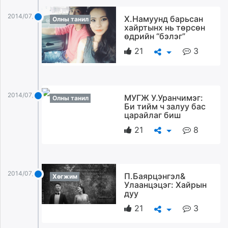
unuudur.mn
2014/07/22
Х.Намуунд барьсан
Олны танил
isee.mn
хайртынх нь төрсөн
mglradio.com
өдрийн “бэлэг”
fact.mn
21
3
itoim.mn
tumen.mn
shuum.mn
2014/07/22
МУГЖ У.Уранчимэг:
times.mn
Олны танил
Би тийм ч залуу бас
tvmongolia.mn
царайлаг биш
mass.mn
21
8
unegui.mn
assa.mn
toim.mn
2014/07/22
tac.mn
П.Баярцэнгэл&
Хөгжим
Улаанцэцэг: Хайрын
paparazzi.mn
дуу
unread.today
21
3