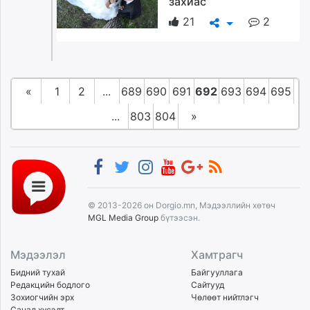
захиас”
21
2
«
1
2
...
689
690
691
692
693
694
695
...
803
804
»
© 2013-2026 он Dorgio.mn, Мэдээллийн хөтөч
MGL Media Group
бүтээсэн.
Мэдээлэл
Хамтрагч
Бидний тухай
Байгууллага
Редакцийн бодлого
Сайтууд
Зохиогчийн эрх
Чөлөөт нийтлэгч
Санал хүсэлт