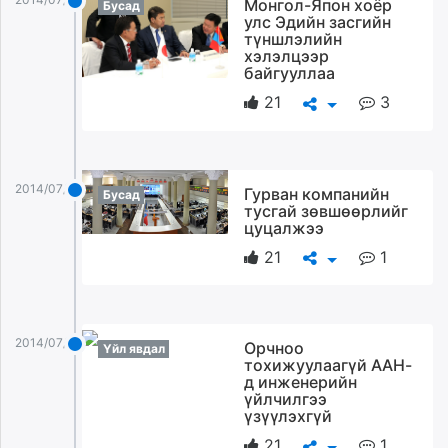
Монгол-Япон хоёр
Бусад
улс Эдийн засгийн
түншлэлийн
хэлэлцээр
байгууллаа
21
3
2014/07/22
Гурван компанийн
Бусад
тусгай зөвшөөрлийг
цуцалжээ
21
1
2014/07/22
Орчноо
Үйл явдал
тохижуулаагүй ААН-
д инженерийн
үйлчилгээ
үзүүлэхгүй
21
1