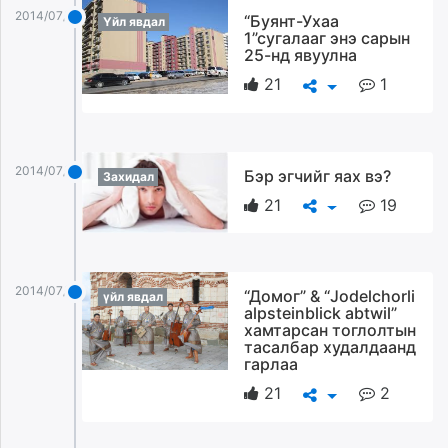
ikon.mn
2014/07/22
“Буянт-Ухаа
Үйл явдал
1”сугалааг энэ сарын
mnb.mn
25-нд явуулна
Livetv.mn
21
1
Eguur.mn
24tsag.mn
shuud.mn
eagle.mn
2014/07/22
Бэр эгчийг яах вэ?
Захидал
ergelt.mn
21
19
zarig.mn
today.mn
zuv.mn
mminfo.mn
2014/07/22
“Домог” & “Jodelchorli
үйл явдал
alpsteinblick abtwil”
ugluu.mn
хамтарсан тоглолтын
urlag.mn
тасалбар худалдаанд
гарлаа
unen.mn
asu.mn
21
2
shudarga.mn
shuurhai.mn