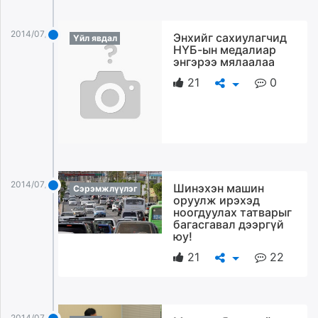
2014/07/22
Энхийг сахиулагчид
Үйл явдал
НҮБ-ын медалиар
энгэрээ мялаалаа
21
0
2014/07/22
Шинэхэн машин
Сэрэмжлүүлэг
оруулж ирэхэд
ноогдуулах татварыг
багасгавал дээргүй
юу!
21
22
2014/07/22