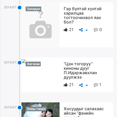
2014/07/21
Гэр бүлтэй хүнтэй
Захидал
харилцаа
тогтоочихвол яах
бол?
21
0
2014/07/21
“Цэн тогоруу”
Хөгжим
киноны дууг
П.Идэржавхлан
дуулжээ
21
1
2014/07/21
Хосуудыг салахаас
Олны танил
айсан “фэнийн