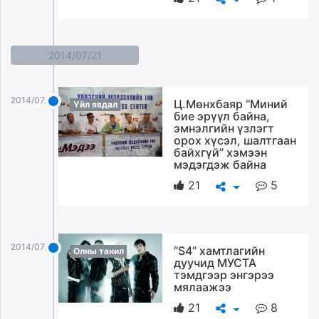
2014/07/21
2014/07/21
Ц.Мөнхбаяр “Миний
Үйл явдал
бие эрүүл байна,
эмнэлгийн үзлэгт
орох хүсэл, шалтгаан
байхгүй” хэмээн
мэдэгдэж байна
21
5
2014/07/21
“S4” хамтлагийн
Олны танил
дуучид МУСТА
тэмдгээр энгэрээ
мялаажээ
21
8