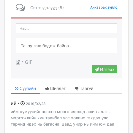
Сэтгэгдэлүүд (5)
Анхаарах зүйлс
·
GIF
Илгээх
Сүүлийн
Шилдэг
Таагүй
ий ·
2019/02/28
ийм хүмүүсийг зөвхөн мөнгө идэхэд ашигладаг .
мэргэжлийн хүн тавибал улс холино гэхдээ улс
төрчид идэх нь багасна. цаад учир нь ийм юм даа