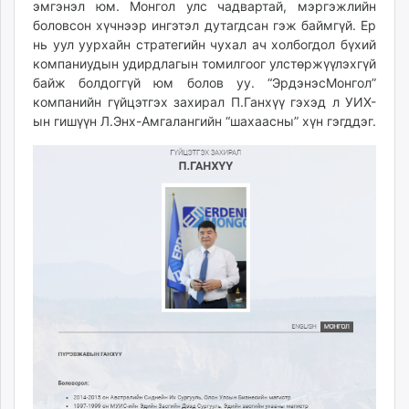
эмгэнэл юм. Монгол улс чадвартай, мэргэжлийн
боловсон хүчнээр ингэтэл дутагдсан гэж баймгүй. Ер
нь уул уурхайн стратегийн чухал ач холбогдол бүхий
компаниудын удирдлагын томилгоог улстөржүүлэхгүй
байж болдоггүй юм болов уу. “ЭрдэнэсМонгол”
компанийн гүйцэтгэх захирал П.Ганхүү гэхэд л УИХ-
ын гишүүн Л.Энх-Амгалангийн “шахаасны” хүн гэгддэг.