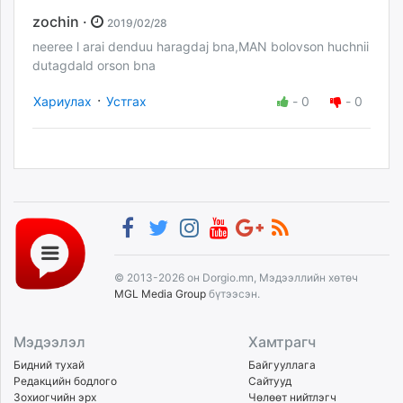
zochin ·
2019/02/28
neeree l arai denduu haragdaj bna,MAN bolovson huchnii
dutagdald orson bna
·
Хариулах
Устгах
-
0
-
0
© 2013-2026 он Dorgio.mn, Мэдээллийн хөтөч
MGL Media Group
бүтээсэн.
Мэдээлэл
Хамтрагч
Бидний тухай
Байгууллага
Редакцийн бодлого
Сайтууд
Зохиогчийн эрх
Чөлөөт нийтлэгч