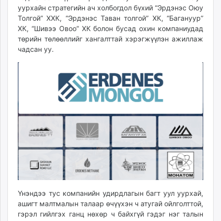
уурхайн стратегийн ач холбогдол бүхий “Эрдэнэс Оюу
Толгой” ХХК, “Эрдэнэс Таван толгой” ХК, “Багануур”
ХК, “Шивээ Овоо” ХК болон бусад охин компаниудад
төрийн төлөөллийг хангалттай хэрэгжүүлэн ажиллаж
чадсан уу.
Үнэндээ тус компанийн удирдлагын багт уул уурхай,
ашигт малтмалын талаар өчүүхэн ч атугай ойлголттой,
гэрэл гийлгэх ганц нөхөр ч байхгүй гэдэг нэг талын