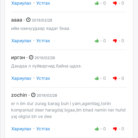
·
Хариулах
Устгах
-
0
-
0
аааа ·
2019/02/28
ийм юмнуудаар яадаг бнаа
·
Хариулах
Устгах
-
0
-
0
иргэн ·
2019/02/28
Дандаа л луйварчид байна шдээ.
·
Хариулах
Устгах
-
0
-
0
zochin ·
2019/02/28
er n iim dur zurag barag buh l yam,agentlag,toriin
kompaniud deer haragdaj bgaa,iim bhad namin ner huhd
yaj oligtoi bh ve dee
·
Хариулах
Устгах
-
0
-
0