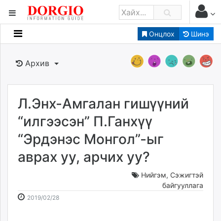
Онцлох
Шинэ
Мэдээллийн
Зар мэдээллийн
Архив
Банк санхүү
Бизнес ААН
Төрийн
Л.Энх-Амгалан гишүүний
Нийслэлийн
“илгээсэн” П.Ганхүү
“Эрдэнэс Монгол”-ыг
dorgio.mn
аврах уу, арчих уу?
Gogo.mn
caak.mn
Нийгэм
,
Сэжигтэй
news.mn
байгууллага
zindaa.mn
2019-
2026-
2019/02/28
Baabar.mn
02-
08-
tovch.mn
28
07