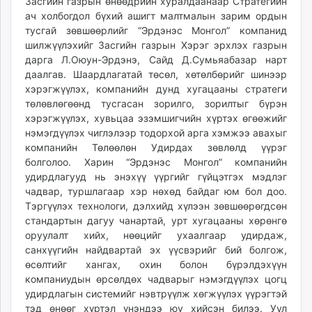
Засгийн газрын өнөөдрийн хуралдаанаар Стратегийн
unuudur.mn
ач холбогдол бүхий ашигт малтмалын зарим ордын
isee.mn
тусгай зөвшөөрлийг “Эрдэнэс Монгол” компанид
шилжүүлэхийг Засгийн газрын Хэрэг эрхлэх газрын
mglradio.com
дарга Л.Оюун-Эрдэнэ, Сайд Д.Сумьяабазар нарт
fact.mn
даалгав. Шаардлагатай төсөл, хөтөлбөрийг шинээр
itoim.mn
хэрэгжүүлэх, компанийн дунд хугацааны стратеги
tumen.mn
төлөвлөгөөнд тусгасан зорилго, зорилтыг бүрэн
shuum.mn
хэрэгжүүлэх, хувьцаа эзэмшигчийн хүртэх өгөөжийг
нэмэгдүүлэх чиглэлээр тодорхой арга хэмжээ авахыг
times.mn
компанийн Төлөөлөн Удирдах зөвлөлд үүрэг
tvmongolia.mn
болголоо. Харин “Эрдэнэс Монгол” компанийн
mass.mn
удирдлагууд нь энэхүү үүргийг гүйцэтгэх мэдлэг
unegui.mn
чадвар, туршлагаар хэр нөхөд байдаг юм бол доо.
assa.mn
Тэргүүлэх технологи, дэлхийд хүлээн зөвшөөрөгдсөн
стандартын дагуу чанартай, урт хугацааны хөрөнгө
toim.mn
оруулалт хийх, нөөцийг ухаалгаар удирдаж,
tac.mn
санхүүгийн найдвартай эх үүсвэрийг бий болгож,
paparazzi.mn
өсөлтийг хангах, охин болон бүрэлдэхүүн
unread.today
компаниудын өрсөлдөх чадварыг нэмэгдүүлэх цогц
удирдлагын системийг нэвтрүүлж хөгжүүлэх үүрэгтэй
тэд өнөөг хүртэл үнэндээ юу хийсэн билээ. Уул