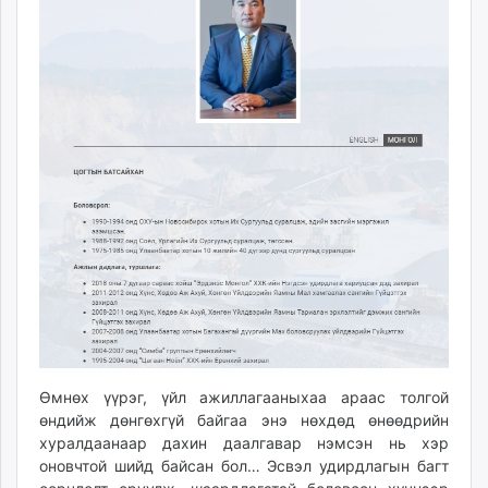
Өмнөх үүрэг, үйл ажиллагааныхаа араас толгой
өндийж дөнгөхгүй байгаа энэ нөхдөд өнөөдрийн
хуралдаанаар дахин даалгавар нэмсэн нь хэр
оновчтой шийд байсан бол… Эсвэл удирдлагын багт