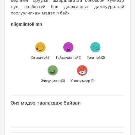
өөрчлөлт оруулж, шаардлагатай боловсон хүчнээр
цус сэлбэхгүй бол даалгаврыг дампууралтай
хослуулчихаж мэдэх л байх.
niigmiintoli.mn
Хөгжилтэй (
)
Гайхамшигтай (
)
Гунигтай (
2
)
Жихүүцмээр (
0
)
Үзэн ядмаар (
0
)
Энэ мэдээ таалагдаж байвал