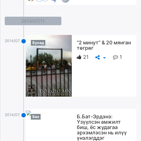
2014/07/11
2014/07/11
“2 минут” & 20 мянган
Бусад
төгрөг
21
1
2014/07/11
Б.Бат-Эрдэнэ:
Бөх
Үзүүлсэн амжилт
биш, ёс жудагаа
эрхэмлэсэн нь илүү
үнэлэгддэг