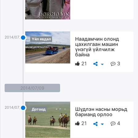
2014/07/10
Наадамчин олонд
Үйл явдал
цахилгаан машин
үнэгүй үйлчилж
байна
21
3
2014/07/09
2014/07/09
Шүдлэн насны морьд
Дотоод
барианд орлоо
21
4