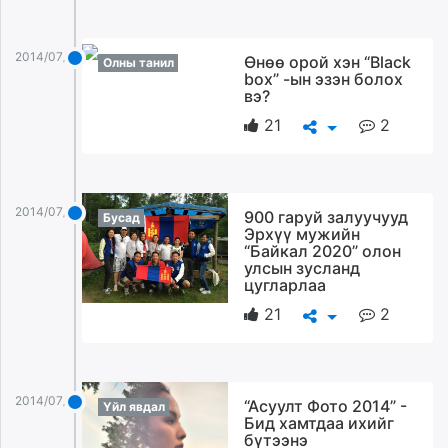
2014/07/09
Өнөө орой хэн “Black
Олны танил
box” -ын эзэн болох
вэ?
21
2
2014/07/09
900 гаруй залуучууд
Бусад
Эрхүү мужийн
“Байкал 2020” олон
улсын зусланд
цугларлаа
21
2
2014/07/09
“Асуулт Фото 2014” -
Үйл явдал
Бид хамтдаа ихийг
бүтээнэ