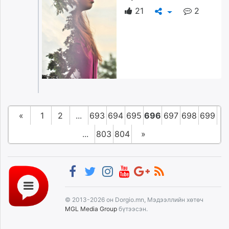
21
2
«
1
2
...
693
694
695
696
697
698
699
...
803
804
»
© 2013-2026 он Dorgio.mn, Мэдээллийн хөтөч
MGL Media Group
бүтээсэн.