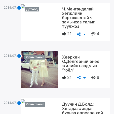
unuudur.mn
2014/07/13
Ч.Мөнгөндалай
Дотоод
isee.mn
хөгжлийн
бэрхшээлтэй ч
mglradio.com
замынхаа талыг
fact.mn
туулжээ
itoim.mn
21
4
tumen.mn
shuum.mn
times.mn
tvmongolia.mn
2014/07/13
Хөөрхөн
Олны танил
О.Дөлгөөний өнөө
mass.mn
жилийн наадмын
unegui.mn
“гоёл”
assa.mn
21
6
toim.mn
tac.mn
paparazzi.mn
unread.today
2014/07/13
Дуучин Д.Болд:
Олны танил
Хятадаас авдаг
бүхнээ өөрсдөө хий