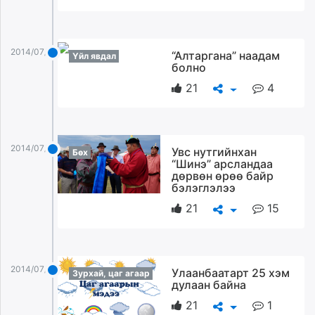
2014/07/13
“Алтаргана” наадам
Үйл явдал
болно
21
4
2014/07/13
Увс нутгийнхан
Бөх
“Шинэ” арсландаа
дөрвөн өрөө байр
бэлэглэлээ
21
15
2014/07/13
Улаанбаатарт 25 хэм
Зурхай, цаг агаар
дулаан байна
21
1