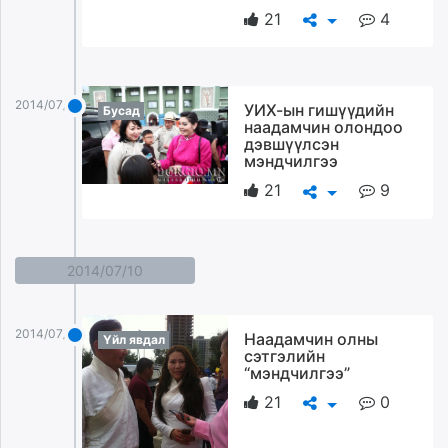
21
4
2014/07/11
УИХ-ын гишүүдийн
Бусад
наадамчин олондоо
дэвшүүлсэн
мэндчилгээ
21
9
2014/07/10
2014/07/10
Наадамчин олны
Үйл явдал
сэтгэлийн
“мэндчилгээ”
21
0