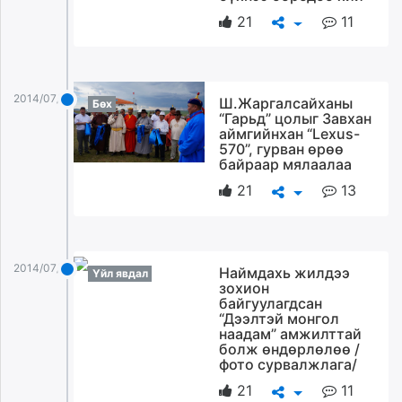
21
11
2014/07/13
Ш.Жаргалсайханы
Бөх
“Гарьд” цолыг Завхан
аймгийнхан “Lexus-
570”, гурван өрөө
байраар мялаалаа
21
13
2014/07/13
Наймдахь жилдээ
Үйл явдал
зохион
байгуулагдсан
“Дээлтэй монгол
наадам” амжилттай
болж өндөрлөлөө /
фото сурвалжлага/
21
11