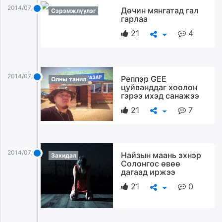
ikon.mn
2014/07/13
Дөчин мянгатад гал
Сэрэмжлүүлэг
гарлаа
mnb.mn
Livetv.mn
21
4
Eguur.mn
24tsag.mn
shuud.mn
2014/07/13
Реппэр GEE
Олны танил
eagle.mn
цуйванддаг хоолон
ergelt.mn
гэрээ ихэд санажээ
zarig.mn
21
7
today.mn
zuv.mn
mminfo.mn
2014/07/13
Найзын маань эхнэр
Захидал
ugluu.mn
Солонгос өвөө
urlag.mn
дагаад иржээ
unen.mn
21
0
asu.mn
shudarga.mn
shuurhai.mn