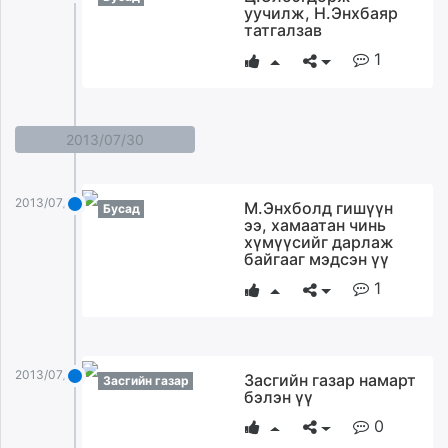
уучилж, Н.Энхбаяр
татгалзав
1
2013/07/30
2013/07/30
М.Энхболд гишүүн
Бусад
ээ, хамаатан чинь
хүмүүсийг дарлаж
байгааг мэдсэн үү
1
2013/07/30
Засгийн газар намарт
Засгийн газар
бэлэн үү
0