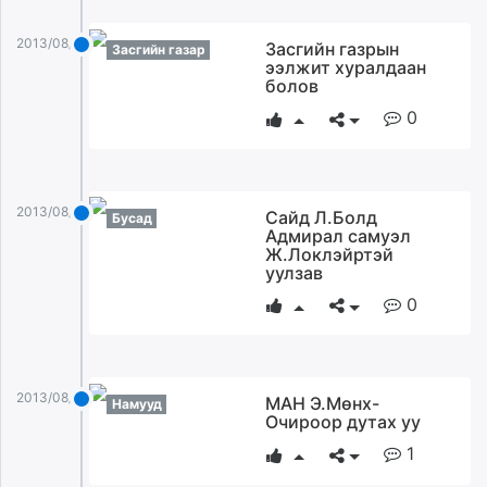
2013/08/02
Засгийн газрын
Засгийн газар
ээлжит хуралдаан
болов
0
2013/08/02
Сайд Л.Болд
Бусад
Адмирал самуэл
Ж.Локлэйртэй
уулзав
0
2013/08/02
МАН Э.Мөнх-
Намууд
Очироор дутах уу
1