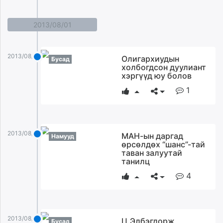
2013/08/01
2013/08/01
Олигархиудын
Бусад
холбогдсон дуулиант
хэргүүд юу болов
1
2013/08/01
МАН-ын даргад
Намууд
өрсөлдөх “шанс”-тай
таван залуутай
танилц
4
2013/08/01
Ц.Элбэгдорж
Бусад