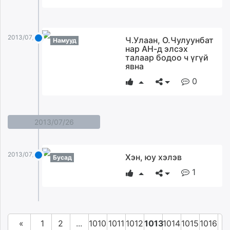
2013/07/28
Ч.Улаан, О.Чулуунбат
Намууд
нар АН-д элсэх
талаар бодоо ч үгүй
явна
0
2013/07/26
2013/07/26
Хэн, юу хэлэв
Бусад
1
«
1
2
...
1010
1011
1012
1013
1014
1015
1016