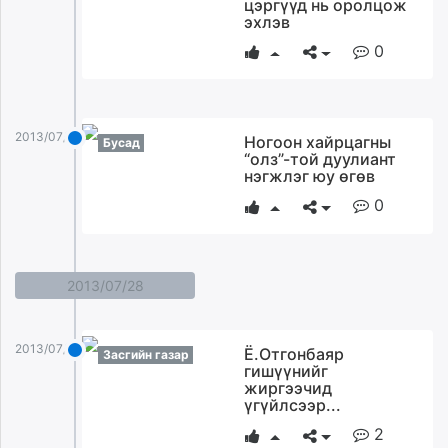
цэргүүд нь оролцож
эхлэв
0
2013/07/29
Ногоон хайрцагны
Бусад
“олз”-той дуулиант
нэгжлэг юу өгөв
0
2013/07/28
2013/07/28
Ё.Отгонбаяр
Засгийн газар
гишүүнийг
жиргээчид
үгүйлсээр...
2