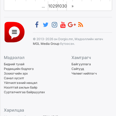
...
1029
1030
»
© 2013-2026 он Dorgio.mn, Мэдээллийн хөтөч
MGL Media Group
бүтээсэн.
Мэдээлэл
Хамтрагч
Бидний тухай
Байгууллага
Редакцийн бодлого
Сайтууд
Зохиогчийн эрх
Чөлөөт нийтлэгч
Санал хүсэлт
Үйлчилгээний нөхцөл
Нээлттэй ажлын байр
Сурталчилгаа байршуулах
Харилцаа