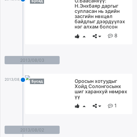
О.Баасанхүү:
Бусад
Н.Энхбаяр даргыг
unuudur.mn
сулласан нь эдийн
isee.mn
засгийн нөхцөл
mglradio.com
байдлыг дээрдүүлэх
нэг алхам болсон
fact.mn
8
itoim.mn
tumen.mn
shuum.mn
times.mn
2013/08/03
tvmongolia.mn
mass.mn
2013/08/03
Оросын хотуудыг
Бусад
unegui.mn
Хойд Солонгосынх
assa.mn
шиг харанхуй нөмрөх
үү
toim.mn
tac.mn
1
paparazzi.mn
unread.today
2013/08/02