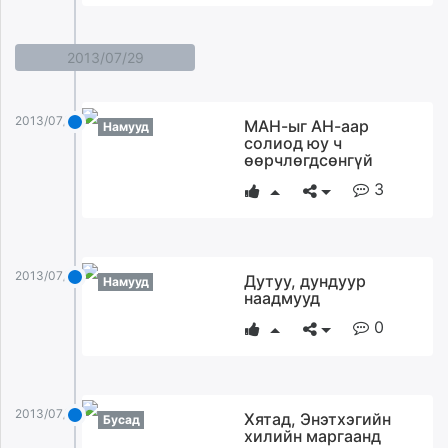
2013/07/29
2013/07/29
МАН-ыг АН-аар
Намууд
солиод юу ч
өөрчлөгдсөнгүй
3
2013/07/29
Дутуу, дундуур
Намууд
наадмууд
0
2013/07/29
Хятад, Энэтхэгийн
Бусад
хилийн маргаанд