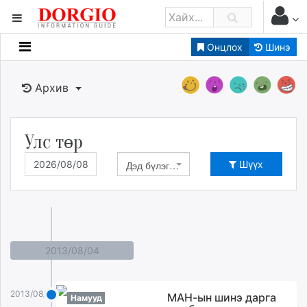
Онцлох
Шинэ
Мэдээллийн
Зар мэдээллийн
Архив
Банк санхүү
Бизнес ААН
Төрийн
Улс төр
Нийслэлийн
Дэд бүлэг сонгох
Шүүх
dorgio.mn
Gogo.mn
caak.mn
news.mn
2013/08/04
zindaa.mn
Baabar.mn
2013/08/04
МАН-ын шинэ дарга
Намууд
tovch.mn