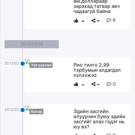
ам.доллараар
ikon.mn
зарахад татвар авч
чадаагүй байна
mnb.mn
6
Livetv.mn
Eguur.mn
24tsag.mn
shuud.mn
2013/02/16
eagle.mn
ergelt.mn
2013/02/16
Рио тинто 2,99
zarig.mn
Уул уурхай
тэрбумын алдагдал
today.mn
хүлээжээ
zuv.mn
0
mminfo.mn
ugluu.mn
urlag.mn
2013/02/16
unen.mn
Эдийн засгийн
Бусад
алуурчин буюу эдийн
asu.mn
засгийг алах гэдэг нь
shudarga.mn
юу вэ?
shuurhai.mn