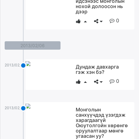
идсэнээс монголын
нохой долоосон нь
дээр
0
2013/02/06
2013/02/06
Дундаж давхарга
гэж хэн бэ?
0
2013/02/06
Монголын
санхүүчдэд үзэгдэж
харагдаагүй
Оюутолгойн хөрөнгө
оруулалтаар мөнгө
угаасан уу?