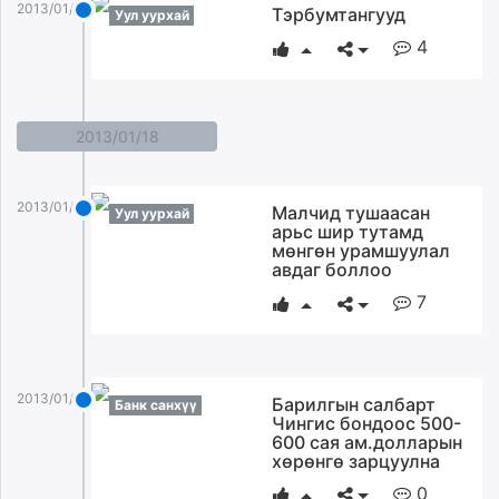
2013/01/25
Тэрбумтангууд
Уул уурхай
4
2013/01/18
2013/01/18
Малчид тушаасан
Уул уурхай
арьс шир тутамд
мөнгөн урамшуулал
авдаг боллоо
7
2013/01/18
Барилгын салбарт
Банк санхүү
Чингис бондоос 500-
600 сая ам.долларын
хөрөнгө зарцуулна
0