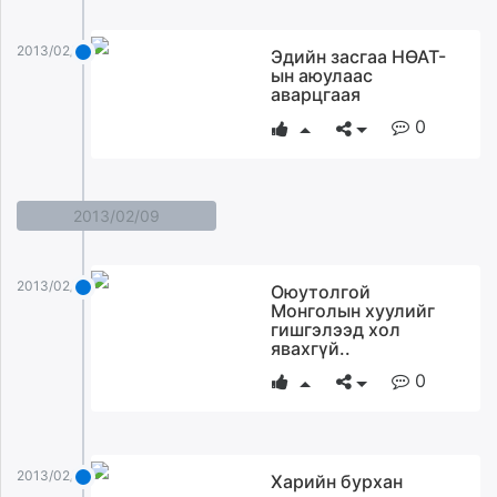
2013/02/13
Эдийн засгаа НӨАТ-
ын аюулаас
аварцгаая
0
2013/02/09
2013/02/09
Оюутолгой
Монголын хуулийг
гишгэлээд хол
явахгүй..
0
2013/02/09
Харийн бурхан