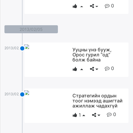
0
2013/02/05
2013/02/05
Ууцны үнэ бууж,
Орос гурил “од”
болж байна
0
2013/02/05
Стратегийн ордын
тоог нэмээд ашигтай
ажиллаж чадахгүй
0
1