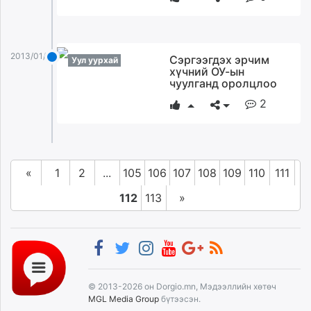
2013/01/18
Сэргээгдэх эрчим
Уул уурхай
хүчний ОУ-ын
чуулганд оролцлоо
2
«
1
2
...
105
106
107
108
109
110
111
112
113
»
© 2013-2026 он Dorgio.mn, Мэдээллийн хөтөч
MGL Media Group
бүтээсэн.