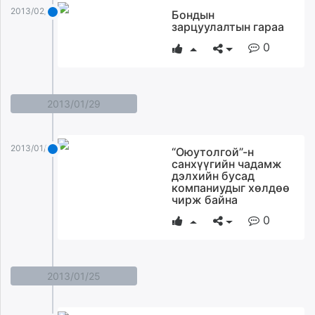
2013/02/02
Бондын
зарцуулалтын гараа
0
2013/01/29
2013/01/29
“Оюутолгой”-н
санхүүгийн чадамж
дэлхийн бусад
компаниудыг хөлдөө
чирж байна
0
2013/01/25