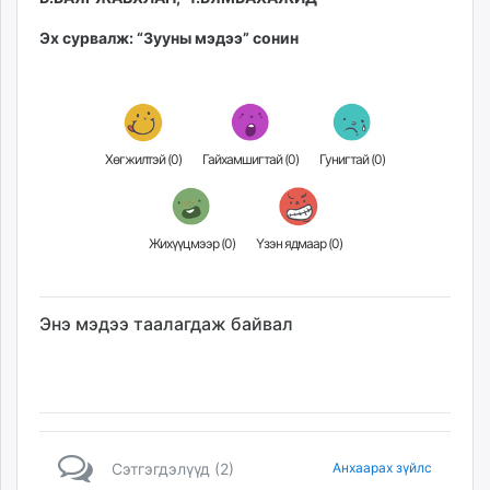
Эх сурвалж: “Зууны мэдээ” сонин
Хөгжилтэй (
0
)
Гайхамшигтай (
0
)
Гунигтай (
0
)
Жихүүцмээр (
0
)
Үзэн ядмаар (
0
)
Энэ мэдээ таалагдаж байвал
Сэтгэгдэлүүд (2)
Анхаарах зүйлс