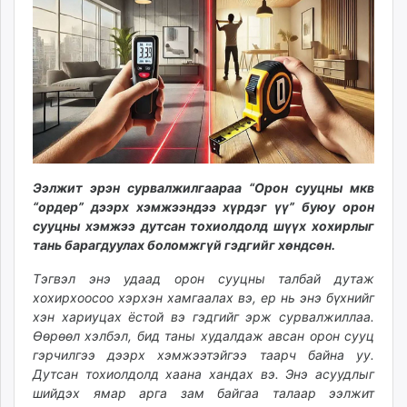
ikon.mn
mnb.mn
Livetv.mn
Eguur.mn
24tsag.mn
shuud.mn
eagle.mn
ergelt.mn
Ээлжит эрэн сурвалжилгаараа “Орон сууцны мкв
zarig.mn
“ордер” дээрх хэмжээндээ хүрдэг үү” буюу орон
today.mn
сууцны хэмжээ дутсан тохиолдолд шүүх хохирлыг
zuv.mn
тань барагдуулах боломжгүй гэдгийг хөндсөн.
mminfo.mn
Тэгвэл энэ удаад орон сууцны талбай дутаж
ugluu.mn
хохирхоосоо хэрхэн хамгаалах вэ, ер нь энэ бүхнийг
urlag.mn
хэн хариуцах ёстой вэ гэдгийг эрж сурвалжиллаа.
unen.mn
Өөрөөл хэлбэл, бид таны худалдаж авсан орон сууц
гэрчилгээ дээрх хэмжээтэйгээ таарч байна уу.
asu.mn
Дутсан тохиолдолд хаана хандах вэ. Энэ асуудлыг
shudarga.mn
шийдэх ямар арга зам байгаа талаар ээлжит
shuurhai.mn