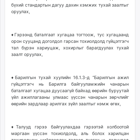
бүхий стандартын дагуу дахин хэмжих тухай заалтыг
оруулах,
♦Гэрээнд баталгаат хугацаа тогтоож, тус хугацаанд
орон сууцанд доголдол гарсан тохиолдолд гүйцэтгэгч
тал бүрэн хариуцаж, хохирлыг барагдуулах тухай
заалт оруулах,
♦Барилгын тухай хуулийн 16.1.3-д “Барилгын ажил
гүйцэтгэгч нь Барилга байгууламжийн чанарын
баталгаат хугацаа дуусаагүй байхад өөрийн буруутай
үйл ажиллагааны улмаас үүссэн чанарын зөрчлийг
өөрийн зардлаар арилгах зүйл заалтыг нэмж өгөх,
♦Талууд гэрээ байгуулахдаа гэрээтэй холбоотой
маргаан үүссэн тохиолдолд, аль болох харилцан
тохиролцож шийдвэрлэх талаар тусгах нь талуудад