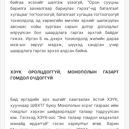
байгаа эсэхийг шалгаж үзээгүй, “Орон сууцны
барилга захиалгаар бариулах гэрээ”-нд баталгаат
хугацааг тогтоогоогүй, баталгаат хугацаа тогтоогоогүй
тохиолдолд эд хөрөнгийн өмчлөх эрхийг шилжүүлэн
авснаас хойш зургаан сарын дотор доголдлыг
илрүүлсэн бол шаардлага гаргах эрхтэй байдаг
гэжээ. Иргэн Б нь дээрх тохиолдолд жилийн дараа
мкв-ын зөрүүг мэдэж, шүүхэд хандсан учир
шаардлага гаргах эрхээ алдсан байна.
ХЭҮК ОРОЛЦДОГГҮЙ, МОНОПОЛЫН ГАЗАРТ
ГОМДОЛ ОЧДОГГҮЙ
Бид иргэдийн эрх ашгийг хамгаалах ёстой ХЭҮК,
хуучнаар ШӨХТГ буюу Монополын эсрэг газраас ийм
гомдлыг хэрхэн шийдвэрлэдэг талаар тодруулсан
юм. Тэгэхэд ХЭҮК-оос “Энэ талаар гомдол мэдээлэл
манайд ирдэггүй” гэсэн хариултыг өгөв. Харин