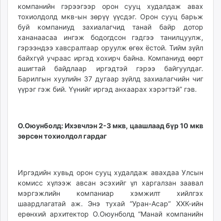
компанийн гэрээгээр орон сууц худалдаж авах
тохиолдолд мкв-ын зөрүү үүсдэг. Орон сууц барьж
буй компаниуд захиалагчид танай байр дотор
хананаасаа ингэж бодогдсон гэдгээ танилцуулж,
гэрээндээ хавсралтаар оруулж өгөх ёстой. Тийм зүйл
байхгүй учраас иргэд хохирч байна. Компаниуд өөрт
ашигтай байдлаар иргэдтэй гэрээ байгуулдаг.
Барилгын хуулийн 37 дугаар зүйлд захиалагчийн чиг
үүрэг гэж бий. Үүнийг иргэд анхаарах хэрэгтэй” гэв.
О.Оюунболд: Ихэвчлэн 2-3 мкв, цаашлаад бүр 10 мкв
зөрсөн тохиолдол гардаг
Иргэдийн хувьд орон сууц худалдаж авахдаа Улсын
комисс хүлээж авсан эсэхийг үл харгалзан заавал
мэргэжлийн компаниар хэмжилт хийлгэх
шаардлагатай аж. Энэ тухай “Уран-Асар” ХХК-ийн
ерөнхий архитектор О.Оюунболд “Манай компанийн