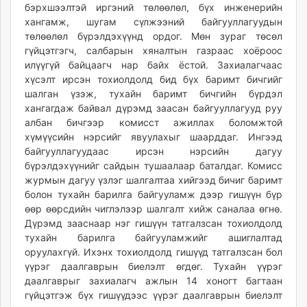
бэрхшээлтэй иргэний төлөөлөл, бүх инженерийн
хангамж, шугам сүлжээний байгууллагуудын
төлөөлөл бүрэлдэхүүнд ордог. Мөн зураг төсөл
гүйцэтгэгч, салбарын хяналтын газраас хоёроос
илүүгүй байцаагч нар байх ёстой. Захиалагчаас
хүсэлт ирсэн тохиолдолд бид бүх баримт бичгийг
шалган үзэж, тухайн баримт бичгийн бүрдэл
хангагдаж байвал дүрэмд заасан байгууллагууд руу
албан бичгээр комисст ажиллах боломжтой
хүмүүсийн нэрсийг явуулахыг шаарддаг. Ингээд
байгууллагуудаас ирсэн нэрсийн дагуу
бүрэлдэхүүнийг сайдын тушаалаар баталдаг. Комисс
журмын дагуу үзлэг шалгалтаа хийгээд бичиг баримт
болон тухайн барилга байгууламж дээр гишүүн бүр
өөр өөрсдийн чиглэлээр шалгалт хийж саналаа өгнө.
Дүрэмд зааснаар нэг гишүүн татгалзсан тохиолдолд
тухайн барилга байгууламжийг ашиглалтад
оруулахгүй. Ихэнх тохиолдолд гишүүд татгалзсан бол
үүрэг даалгаврын биелэлт өгдөг. Тухайн үүрэг
даалгаврыг захиалагч ажлын 14 хоногт багтаан
гүйцэтгэж бүх гишүүдээс үүрэг даалгаврын биелэлт