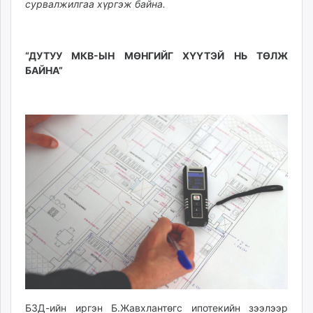
сурвалжилгаа хүргэж байна.
unuudur.mn
isee.mn
mglradio.com
“ДУТУУ МКВ-ЫН МӨНГИЙГ ХҮҮТЭЙ НЬ ТӨЛЖ
fact.mn
БАЙНА”
itoim.mn
tumen.mn
shuum.mn
times.mn
tvmongolia.mn
mass.mn
unegui.mn
assa.mn
toim.mn
tac.mn
paparazzi.mn
unread.today
БЗД-ийн иргэн Б.Жавхлантөгс ипотекийн зээлээр