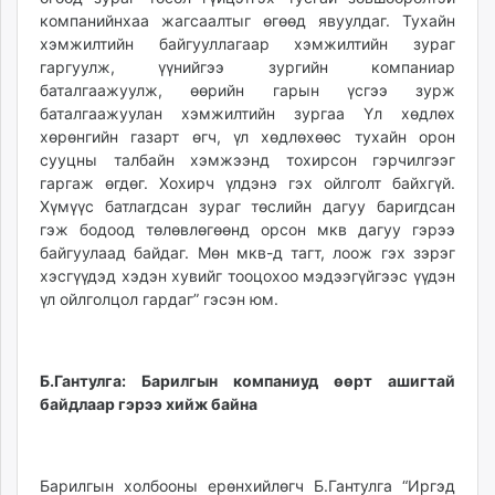
компанийнхаа жагсаалтыг өгөөд явуулдаг. Тухайн
хэмжилтийн байгууллагаар хэмжилтийн зураг
гаргуулж, үүнийгээ зургийн компаниар
баталгаажуулж, өөрийн гарын үсгээ зурж
баталгаажуулан хэмжилтийн зургаа Үл хөдлөх
хөрөнгийн газарт өгч, үл хөдлөхөөс тухайн орон
сууцны талбайн хэмжээнд тохирсон гэрчилгээг
гаргаж өгдөг. Хохирч үлдэнэ гэх ойлголт байхгүй.
Хүмүүс батлагдсан зураг төслийн дагуу баригдсан
гэж бодоод төлөвлөгөөнд орсон мкв дагуу гэрээ
байгуулаад байдаг. Мөн мкв-д тагт, лоож гэх зэрэг
хэсгүүдэд хэдэн хувийг тооцохоо мэдээгүйгээс үүдэн
үл ойлголцол гардаг” гэсэн юм.
Б.Гантулга: Барилгын компаниуд өөрт ашигтай
байдлаар гэрээ хийж байна
Барилгын холбооны ерөнхийлөгч Б.Гантулга “Иргэд