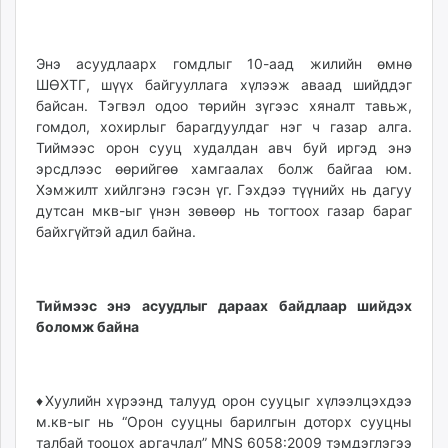
Энэ асуудлаарх гомдлыг 10-аад жилийн өмнө
ШӨХТГ, шүүх байгууллага хүлээж аваад шийддэг
байсан. Тэгвэл одоо төрийн зүгээс хяналт тавьж,
гомдол, хохирлыг барагдуулдаг нэг ч газар алга.
Тиймээс орон сууц худалдан авч буй иргэд энэ
эрсдлээс өөрийгөө хамгаалах болж байгаа юм.
Хэмжилт хийлгэнэ гэсэн үг. Гэхдээ түүнийх нь дагуу
дутсан мкв-ыг үнэн зөвөөр нь тогтоох газар бараг
байхгүйтэй адил байна.
Тиймээс энэ асуудлыг дараах байдлаар шийдэх
боломж байна
♦Хуулийн хүрээнд талууд орон сууцыг хүлээлцэхдээ
м.кв-ыг нь “Орон сууцны барилгын доторх сууцны
талбай тооцох аргачлал” MNS 6058:2009 тэмдэглэгээ