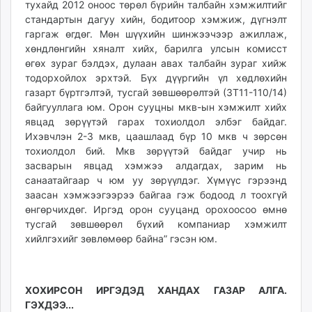
тухайд 2012 оноос төрөл бүрийн талбайн хэмжилтийг
стандартын дагуу хийн, бодитоор хэмжиж, дүгнэлт
гаргаж өгдөг. Мөн шүүхийн шинжээчээр ажиллаж,
хөндлөнгийн хяналт хийх, барилга улсын комисст
өгөх зураг бэлдэх, дулаан авах талбайн зураг хийж
тодорхойлох эрхтэй. Бүх дүүргийн үл хөдлөхийн
газарт бүртгэлтэй, тусгай зөвшөөрөлтэй (ЗТ11-110/14)
байгууллага юм. Орон сууцны мкв-ын хэмжилт хийх
явцад зөрүүтэй гарах тохиолдол элбэг байдаг.
Ихэвчлэн 2-3 мкв, цаашлаад бүр 10 мкв ч зөрсөн
тохиолдол бий. Мкв зөрүүтэй байдаг учир нь
засварын явцад хэмжээ алдагдах, зарим нь
санаатайгаар ч юм уу зөрүүлдэг. Хүмүүс гэрээнд
заасан хэмжээгээрээ байгаа гэж бодоод л тоохгүй
өнгөрчихдөг. Иргэд орон сууцанд орохоосоо өмнө
тусгай зөвшөөрөл бүхий компаниар хэмжилт
хийлгэхийг зөвлөмөөр байна” гэсэн юм.
ХОХИРСОН ИРГЭДЭД ХАНДАХ ГАЗАР АЛГА.
ГЭХДЭЭ...