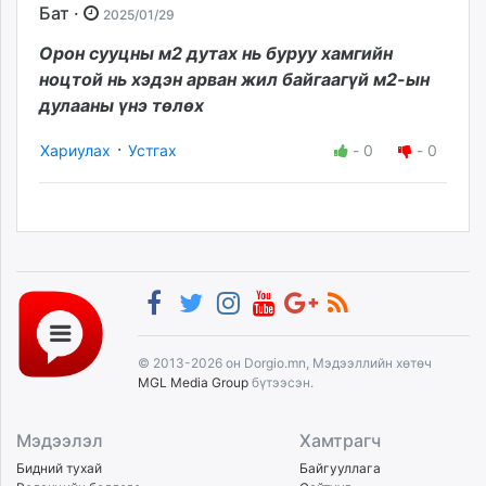
Бат ·
2025/01/29
Орон сууцны м2 дутах нь буруу хамгийн
ноцтой нь хэдэн арван жил байгаагүй м2-ын
дулааны үнэ төлөх
·
Хариулах
Устгах
-
0
-
0
© 2013-2026 он Dorgio.mn, Мэдээллийн хөтөч
MGL Media Group
бүтээсэн.
Мэдээлэл
Хамтрагч
Бидний тухай
Байгууллага