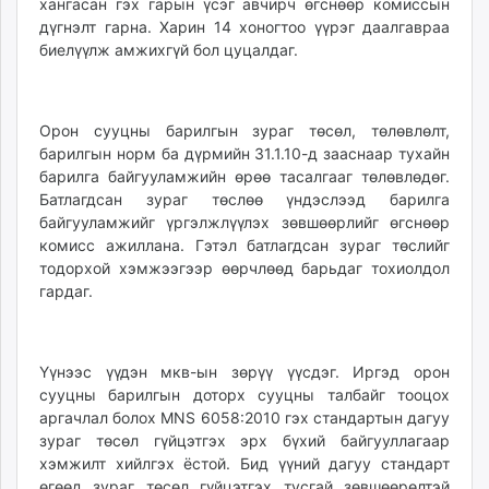
хангасан гэх гарын үсэг авчирч өгснөөр комиссын
дүгнэлт гарна. Харин 14 хоногтоо үүрэг даалгавраа
биелүүлж амжихгүй бол цуцалдаг.
Орон сууцны барилгын зураг төсөл, төлөвлөлт,
барилгын норм ба дүрмийн 31.1.10-д зааснаар тухайн
барилга байгууламжийн өрөө тасалгааг төлөвлөдөг.
Батлагдсан зураг төслөө үндэслээд барилга
байгууламжийг үргэлжлүүлэх зөвшөөрлийг өгснөөр
комисс ажиллана. Гэтэл батлагдсан зураг төслийг
тодорхой хэмжээгээр өөрчлөөд барьдаг тохиолдол
гардаг.
Үүнээс үүдэн мкв-ын зөрүү үүсдэг. Иргэд орон
сууцны барилгын доторх сууцны талбайг тооцох
аргачлал болох MNS 6058:2010 гэх стандартын дагуу
зураг төсөл гүйцэтгэх эрх бүхий байгууллагаар
хэмжилт хийлгэх ёстой. Бид үүний дагуу стандарт
өгөөд зураг төсөл гүйцэтгэх тусгай зөвшөөрөлтэй