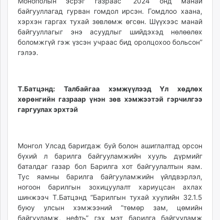
Монополын эсрэг газраас “2024 онд манай
байгууллагад гурван гомдол ирсэн. Гомдлоо хаана,
хэрхэн гаргах тухай зөвлөмж өгсөн. Шүүхээс манай
байгууллагыг энэ асуудлыг шийдэхэд нөлөөлөх
боломжгүй гэж үзсэн учраас бид оролцохоо больсон”
гэлээ.
Т.Батцэнд: Талбайгаа хэмжүүлээд Үл хөдлөх
хөрөнгийн газраар үнэн зөв хэмжээтэй гэрчилгээ
гаргуулах эрхтэй
Монгол Улсад баригдаж буй болон ашиглалтад орсон
бүхий л барилга байгууламжийн хууль дүрмийг
баталдаг газар бол Барилга хот байгуулалтын яам.
Тус яамны барилга байгууламжийн үйлдвэрлэл,
ногоон барилгын зохицуулалт хариуцсан ахлах
шинжээч Т.Батцэнд “Барилгын тухай хуулийн 32.1.5
буюу улсын хэмжээний “төмөр зам, цөмийн
байгууламж, нефть” гэх мэт барилга байгууламж