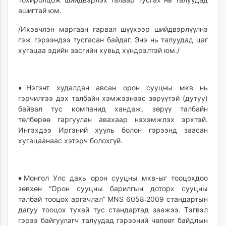
ашигтай юм.
/Ихэвчлэн маргаан гарвал шүүхээр шийдвэрлүүлнэ
гэж гэрээндээ тусгасан байдаг. Энэ нь талуудад цаг
хугацаа эдийн засгийн хувьд хүндрэлтэй юм./
♦Нэгэнт худалдан авсан орон сууцны мкв нь
гэрчилгээ дэх талбайн хэмжээнээс зөрүүтэй (дутуу)
байвал тус компанид хандаж, зөрүү талбайн
төлбөрөө гаргуулан авахаар нэхэмжлэх эрхтэй.
Ингэхдээ Иргэний хууль болон гэрээнд заасан
хугацаанаас хэтэрч болохгүй.
♦Монгол Улс дахь орон сууцны мкв-ыг тооцохдоо
зөвхөн “Орон сууцны барилгын доторх сууцны
талбай тооцох аргачлал” MNS 6058:2009 стандартын
дагуу тооцох тухай тус стандартад заажээ. Тэгвэл
гэрээ байгуулагч талуудад гэрээний чөлөөт байдлын