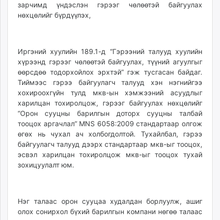
зарчимд үндэслэн гэрээг чөлөөтэй байгуулах
нөхцөлийг бүрдүүлэх,
Иргэний хуулийн 189.1-д “Гэрээний талууд хуулийн
хүрээнд гэрээг чөлөөтэй байгуулах, түүний агуулгыг
өөрсдөө тодорхойлох эрхтэй” гэж тусгасан байдаг.
Тиймээс гэрээ байгуулагч талууд хэн нэгнийгээ
хохироохгүйн тулд мкв-ын хэмжээний асуудлыг
харилцан тохиролцож, гэрээг байгуулах нөхцөлийг
“Орон сууцны барилгын доторх сууцны талбай
тооцох аргачлал” MNS 6058:2009 стандартаар олгож
өгөх нь чухал ач холбогдолтой. Тухайлбал, гэрээ
байгуулагч талууд дээрх стандартаар мкв-ыг тооцох,
эсвэл харилцан тохиролцож мкв-ыг тооцох тухай
зохицуулалт юм.
Нэг талаас орон сууцаа худалдан борлуулж, ашиг
олох сонирхол бүхий барилгын компани нөгөө талаас