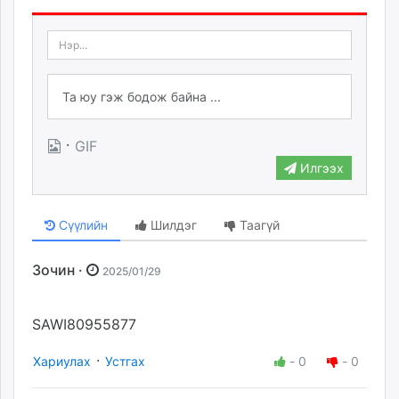
·
GIF
Илгээх
Сүүлийн
Шилдэг
Таагүй
Зочин ·
2025/01/29
SAWI80955877
·
Хариулах
Устгах
-
0
-
0