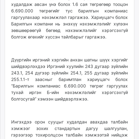
худалдаж авсан үнэ болох 1.6 сая төгрөгөөр тооцон
6.690.000 төгрөгийг тус барилгын компаниас
гаргуулахаар нэхэмжлэл гаргажээ. Хариуцагч болох
Барилгын компани нь энэхүү нэхэмжлэлийг хүлээн
зөвшөөрөөгүй бөгөөд нэхэмжлэлийг хэрэгсэхгүй
болгож өгөхийг хүссэн тайлбарыг гаргажээ.
Дүүргийн иргэний хэргийн анхан шатны шүүх хэргийг
шийдвэрлэхдээ Иргэний хуулийн 243 дугаар зүйлийн
243.1, 254 дүгээр зүйлийн 254.1, 255 дугаар зүйлийн
255.1.1-т заасныг баримтлан хариуцагч болох
“Барилгын компаниас 6.690.000 төгрөг гаргуулах
тухай иргэн Б-ийн нэхэмжлэлийг хэрэгсэхгүй
болгосугай” хэмээн шийдвэрлэжээ.
Ингэхдээ орон сууцыг худалдан авахдаа талбайн
хэмжээг зохих стандартын дагуу шалгуулан,
гэрээгээр тохиролцсон талбайн хэмжээтэй нийцэж