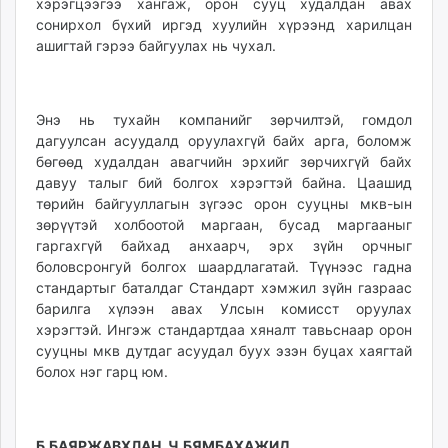
хэрэгцээгээ хангаж, орон сууц ху­дал­дан авах
сонирхол бүхий иргэд хуулийн хүрээнд харилцан
ашигтай гэрээ байгуулах нь чухал.
Энэ нь тухайн компанийг зөрчилтэй, гомдол
дагуулсан асуудалд оруулахгүй байх арга, боломж
бөгөөд худалдан авагчийн эрхийг зөрчихгүй байх
давуу талыг бий болгох хэрэгтэй байна. Цаашид
төрийн байгууллагын зүгээс орон сууцны мкв-ын
зөрүүтэй холбоотой маргаан, бусад маргааныг
гаргахгүй байхад анхаарч, эрх зүйн орчныг
боловсронгуй болгох шаардлагатай. Түүнээс гадна
стандартыг баталдаг Стандарт хэмжил зүйн газраас
барилга хүлээн авах Улсын комисст оруулах
хэрэгтэй. Ингэж стандартдаа хяналт тавьснаар орон
сууцны мкв дутдаг асуудал буух эзэн буцах хаягтай
болох нэг гарц юм.
Б.БАЯРЖАВХЛАН, Ч.БЯМБАХАЖИД