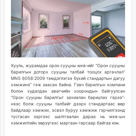
Хууль, журамдаа орон сууцны мкв-ийг “Орон сууцны
барилгын доторх сууцны талбай тооцох аргачлал”
MNS 6058:2009 тэмдэглэгээ бүхий стандартын дагуу
хэмжинэ” гэж заасан байна. Гэвч барилгын компани
болон худалдан авагчийн хоорондын байгуулсан
“Орон сууцны барилгыг захиалан бариулах гэрээ”-
нээс болж сууцны талбайг дээрх стандартаас өөр
байдлаар хэмжих, эсвэл буруу хэмжиж гэрчилгээнд
тусгасан зэргээс шалтгаалан дараа нь мкв-ын
хэмжилтийн зөрүүгээс маргаан гарсаар байгаа юм.