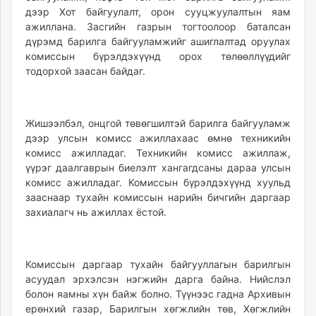
дээр Хот байгуулалт, орон сууцжуулалтын яам
ажиллана. Засгийн газрын тогтоолоор баталсан
дүрэмд барилга байгууламжийг ашиглалтад оруулах
комиссын бүрэлдэхүүнд орох төлөөллүүдийг
тодорхой заасан байдаг.
Жишээлбэл, онцгой төвөгшилтэй барилга байгууламж
дээр улсын комисс ажиллахаас өмнө техникийн
комисс ажилладаг. Техникийн комисс ажиллаж,
үүрэг даалгаврын биелэлт хангагдсаны дараа улсын
комисс ажилладаг. Комиссын бүрэлдэхүүнд хуульд
зааснаар тухайн комиссын нарийн бичгийн даргаар
захиалагч нь ажиллах ёстой.
Комиссын даргаар тухайн байгууллагын барилгын
асуудал эрхэлсэн нэгжийн дарга байна. Нийслэл
болон яамны хүн байж болно. Түүнээс гадна Архивын
ерөнхий газар, Барилгын хөгжлийн төв, Хөгжлийн