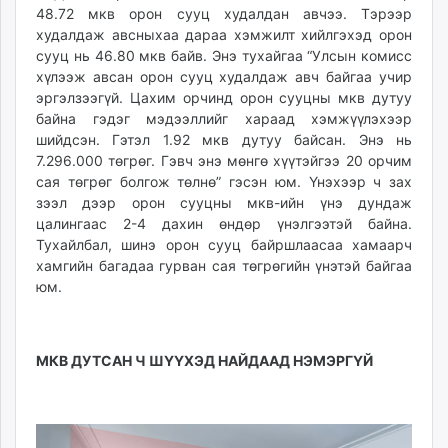
48.72 мкв орон сууц худалдан авчээ. Тэрээр
худалдаж авсныхаа дараа хэмжилт хийлгэхэд орон
сууц нь 46.80 мкв байв. Энэ тухайгаа “Улсын комисс
хүлээж авсан орон сууц худалдаж авч байгаа учир
эргэлзээгүй. Цахим орчинд орон сууцны мкв дутуу
байна гэдэг мэдээллийг хараад хэмжүүлэхээр
шийдсэн. Гэтэл 1.92 мкв дутуу байсан. Энэ нь
7.296.000 төгрөг. Гэвч энэ мөнгө хүүтэйгээ 20 орчим
сая төгрөг болгож төлнө” гэсэн юм. Үнэхээр ч зах
зээл дээр орон сууцны мкв-ийн үнэ дундаж
цалингаас 2-4 дахин өндөр үнэлгээтэй байна.
Тухайлбал, шинэ орон сууц байршлаасаа хамаарч
хамгийн багадаа гурван сая төгрөгийн үнэтэй байгаа
юм.
МКВ ДУТСАН Ч ШҮҮХЭД НАЙДААД НЭМЭРГҮЙ