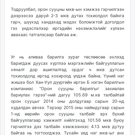
Тодруулбал, орон сууцны мкв-ын хэмжээ гэрчилгээн
дээрээсээ даруй 2-3 мкв дутах тохиолдол байнга
гарч, шүүхэд хандахад мэдэх боломжтой доголдол
гэх үндэслэлээр иргэдийн нэхэмжлэлийг хүлээн
авахаас татгалзсаар байгаа аж.
Уг нь аливаа барилга зураг төслөөсөө эхлээд
баригдаж дуусах хүртлээ мэргэжлийн байгууллагын
хяналт дор ашиглалтад ордог ч мкв дутсан
тохиолдолд иргэд хохироод үлдэж байна. Үүний нэг
жишээ бол Хан-Уул дүүргийн иргэн Б нэгэн барилгын
компаниас “Орон сууцны барилгыг захиалан
бариулах гэрээ”-ний дагуу 105.69 м.кв талбайтай
орон сууцыг 2014 оны долдугаар сарын 20-нд
худалдан авчээ. Тэрээр 2015 оны наймдугаар сарын
1-нд өөрийн орон сууцны талбайг эрх бүхий
байгууллагаар хэмжилт хийлгэхэд 101.56 мкв буюу
гэрчилгээ дэх талбайн хэмжээнээс 4.13 мкв дутуу
байгаа нь тогтоогджээ. Тухайн үед нэг мкв-ыг анх