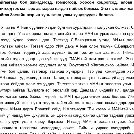
айгаагаар бол жийгдэгсэд, гомдогсод, хоосон хоцрогсод, албан
чигсод гэх мэт эрх ашгаараа нэгдэн нийлэх болжээ. Энэ нь шинэчлэ
айгаа Засгийн газрын хувь заяаг улам хүндэрүүлэх болжээ.
чир нь АН-ын сүүлийн хэдэн бүлгийн хуралдаан ч халуухан болжээ. С
эгэн цагт "Улс эх орны том эрх ашгийн төлөө МАН-ыг урьж засагтаа ору
элээд будаа болсон доо. Тэгэхэд С.Баярцогтын үгэнд АН-ын оло
ргэлзэж байсан. Тэгвэл одоо УИХ дахь АН-ын олон гишүүн С.Баярцог
тгэх болсон төдийгүй хэрэгжүүлэх ёстой гэж зүтгэж эхэлжээ. Тийм
үлгийн хурал дээр цөөнгүй гишүүд "МАН-тай хамтрах хэрэгтэй. Энэ
ваад байвал хөрөнгө оруулалт алга. Оюутолгой ойлголцохоо байлаа. 
ягүй бол цалин, тэтгэвэр тавихад хүндэрнэ. Тэр үед хожимдсон хэр
АН-ынхан гудамжинд гарна. Цалин, тэтгэвэрээ цагт нь аваагүй ард түмэ
нгээд байдал улам хэцүүднэ. Тэгэхээр эртхэн МАН-ыг засагтаа урья.
амтарч байгаа "Шударга ёс" эвсэлийг хар. Дандаа л биднийг ил, далда
жиллагааг хийж байна. Түүнийг нь МАН дандаа өлгөж авах боллоо. Ий
ол явахгүй" гэсэн утга агуулгатай үгийг ээлж дараалан намын даргада
арин АН-ын дарга Ерөнхий сайд Н.Алтанхуяг "Би хэзээ ч МАН-тай ха
ийм үг надад бүү цухуйлга. Би Ерөнхий сайд байгаа цагтаа тэднийг урихг
рс шулуун үгээр хариу барьжээ. Ингээд МАН-ыг засагтаа урих ёст
анаачилга гаргагсад мухардалд оржээ. Тийм ч учраас өчигдөрийн 