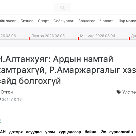
ийн засаг
Бизнес
Спорт
Соёл урлаг
Зөвлөгөө
Чөлөөт
Шар мэдэ
26 08 06
Лхагва 2026 08 05
Мягмар 2026 08 04
Дав
Н.Алтанхуяг: Ардын намтай
хамтрахгүй, Р.Амаржаргалыг хэз
сайд болгохгүй
.Отгон
Улс т
2014-
2026-
2014/10/16
10-
08-
16
07
16:00:52
00:10:22
АН доторх асуудал улам хурцадсаар байна. Эх сурвалжийн