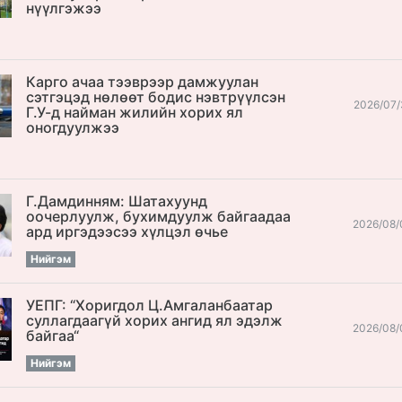
нүүлгэжээ
Карго ачаа тээврээр дамжуулан
сэтгэцэд нөлөөт бодис нэвтрүүлсэн
2026/07/
Г.У-д найман жилийн хорих ял
оногдуулжээ
Г.Дамдинням: Шатахуунд
оочерлуулж, бухимдуулж байгаадаа
2026/08/
ард иргэдээсээ хүлцэл өчье
Нийгэм
УЕПГ: “Хоригдол Ц.Амгаланбаатар
cуллагдаагүй хорих ангид ял эдэлж
2026/08/
байгаа“
Нийгэм