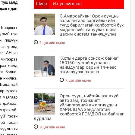
 тушаалд
Шинэ
Их уншигдсан
гдэж ядан
С.Амарсайхан: Орон сууцны
залилангаас сэргийлэхийн
тулд барилгатай холбоотой бүх
.Баярцогт
мэдээллийг харуулах шинэ
цахим систем танилцуулна
улья" гэж
н гишүүн
7 цагийн өмнө
тын үгэнд
ээс АН-ын
“Хотын дарга сонсож байна”
 чигээрээ
150150 тусгай дугаарыг
Ирэх жилд
наймдугаар сарын 14-нөөс
ажиллуулж эхэлнэ
эг болно.
н нийлнэ.
7 цагийн өмнө
 Бидэнтэй
ар гутаах
Орон сууц, нийтийн аж ахуй,
м маягаар
авто зам, тохижилт
а дайжээ.
үйлчилгээний ажилтнуудын
ХАРИЛЦАА хандлагатай
мтрахгүй.
холбоотой ГОМДОЛ их байгааг
үй" гэсэн
дурдлаа
ой гэсэн
9 цагийн өмнө
чуулганы