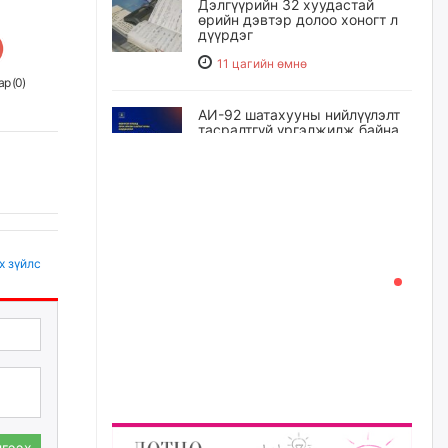
Дэлгүүрийн 32 хуудастай
өрийн дэвтэр долоо хоногт л
дүүрдэг
11 цагийн өмнө
р (
0
)
АИ-92 шатахууны нийлүүлэлт
тасралтгүй үргэлжилж байна
12 цагийн өмнө
I ангийн цахим бүртгэл энэ
сарын 17-ноос эхэлнэ
13 цагийн өмнө
х зүйлс
Үндсэн хууль зөрчсөн
Х.Булгантуяа, үндэсний эв
нэгдэлд харшилсан
М.Нарантуяа-Нара нарт хэзээ
хариуцлага тооцох вэ?
13 цагийн өмнө
гээх