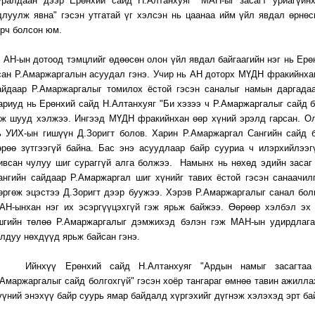
уралдаан дээр Ерөнхий сайд Н.Алтанхуяг "МАН-ыг засагт уриагүйн
длуулж явна" гэсэн утгатай үг хэлсэн нь цаанаа ийм үйл явдал өрнөс
эрч болсон юм.
Н-ын дотоод тэмцлийг өдөөсөн олон үйл явдал байгаагийн нэг нь Ерө
сан Р.Амаржаргалын асуудал гэнэ. Учир нь АН доторх МҮДН фракийнха
айдаар Р.Амаржаргалыг томилох ёстой гэсэн саналыг намын даргада
ариуд нь Ерөнхий сайд Н.Алтанхуяг "Би хэзээ ч Р.Амаржаргалыг сайд б
эж шууд хэлжээ. Ингээд МҮДН фракийнхан өөр хүний эрэлд гарсан. О
ь УИХ-ын гишүүн Д.Зоригт болов. Харин Р.Амаржаргал Сангийн сайд 
өрөө зүтгээгүй байна. Бас энэ асуудлаар байр сууриа ч илэрхийлээг
ивсан чулуу шиг сураггүй алга болжээ. Намынх нь нөхөд эдийн засаг
ангийн сайдаар Р.Амаржаргал шиг хүнийг тавих ёстой гэсэн санаачил
өргөж эцэстээ Д.Зоригт дээр буужээ. Хэрэв Р.Амаржаргалыг санал бол
АН-ынхан нэг их эсэргүүцэхгүй гэж ярьж байжээ. Өөрөөр хэлбэл эх
шгийн төлөө Р.Амаржаргалыг дэмжихэд бэлэн гэж МАН-ын удирдлага
олдуу нөхдүүд ярьж байсан гэнэ.
йнхүү Ерөнхий сайд Н.Алтанхуяг "Ардын намыг засагтаа у
.Амаржаргалыг сайд болгохгүй" гэсэн хоёр тангараг өмнөө тавин ажилла
үүний энэхүү байр суурь ямар байдалд хүргэхийг дүгнэж хэлэхэд эрт 