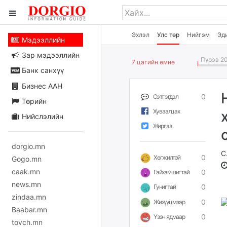
Эхлэл
Улс төр
Нийгэм
Эд
Мэдээллийн
Зар мэдээллийн
Пүрэв 20
7 цагийн өмнө
Банк санхүү
Бизнес ААН
0
Сэтгэгдэл
Төрийн
Хуваалцах
Нийслэлийн
Жиргээ
dorgio.mn
С
0
Хөгжилтэй
Gogo.mn
caak.mn
0
Гайхамшигтай
news.mn
0
Гунигтай
zindaa.mn
0
Жихүүцмээр
Baabar.mn
0
Үзэн ядмаар
tovch.mn