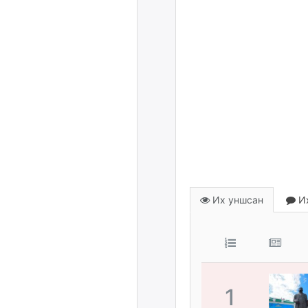
Их уншсан
Их
1