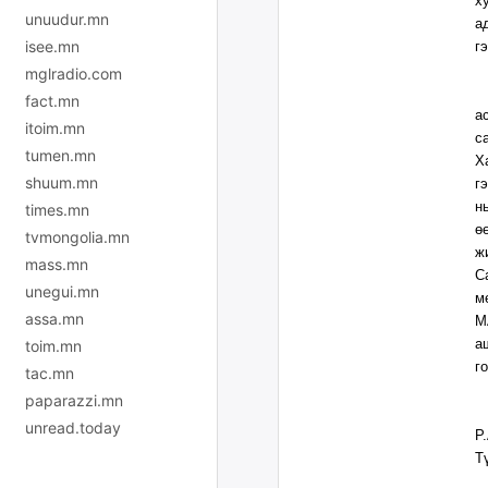
х
unuudur.mn
а
isee.mn
г
mglradio.com
А
fact.mn
а
itoim.mn
с
tumen.mn
Х
shuum.mn
г
н
times.mn
ө
tvmongolia.mn
ж
mass.mn
С
unegui.mn
м
assa.mn
М
а
toim.mn
г
tac.mn
paparazzi.mn
И
unread.today
Р
Т