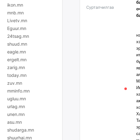
б
ikon.mn
Сурталчилгаа
о
mnb.mn
б
Livetv.mn
Eguur.mn
У
н
24tsag.mn
х
shuud.mn
э
eagle.mn
и
ergelt.mn
б
zarig.mn
я
а
today.mn
М
zuv.mn
И
mminfo.mn
х
ugluu.mn
а
urlag.mn
х
unen.mn
Х
Т
asu.mn
э
shudarga.mn
с
shuurhai.mn