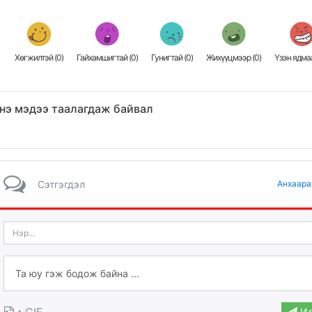
Хөгжилтэй (
0
)
Гайхамшигтай (
0
)
Гунигтай (
0
)
Жихүүцмээр (
0
)
Үзэн ядмаа
нэ мэдээ таалагдаж байвал
Сэтгэгдэл
Анхаара
·
GIF
Ил