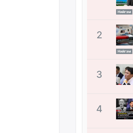
Нийгэм
2
Нийгэм
3
4