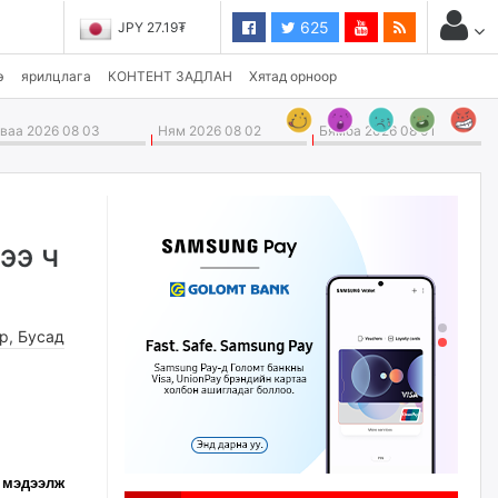
625
JPY 27.19₮
э
ярилцлага
КОНТЕНТ ЗАДЛАН
Хятад орноор
аа 2026 08 03
Ням 2026 08 02
Бямба 2026 08 01
ээ ч
өр
,
Бусад
 мэдээлж