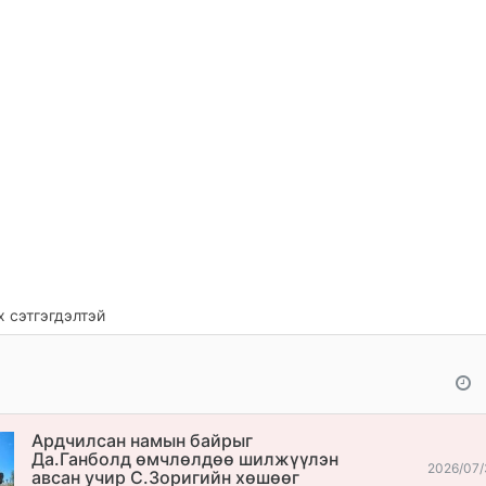
 сэтгэгдэлтэй
Ардчилсан намын байрыг
Да.Ганболд өмчлөлдөө шилжүүлэн
2026/07/
авсан учир С.Зоригийн хөшөөг