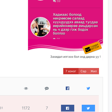
59
ХЗДХ-ын сайд С.Амарсайхан:
Авлигаар авсан хөрөнгийг
Хадмаас болоод
хурааж, нийгмийн сайн
нөхрөөсөө салаад
сайхны хөгжилд зориулах
хүүхдүүдээ аваад тусдаа
бөгөөд үүнийг хэд хэдэн эрх
өөрийнхөөрөө амьдарсан
бүхий байгууллагаас санал авна
нь ч дээр гэж бодох
боллоо
өчигдѳр
91
Шатахууныг олдож байгаа
газраас нь л авч байна. Үнэ
тарифаас илүү хангамж дээр
Захидал илгээх бол энд дарна уу !
анхаарч байна
өчигдѳр
7 хоног
Сар
Жил
Ц.Будханд: Дүүгээ гараад
ирнэ гэж итгэж хүлээсээр
долоон сарын хугацаа
өнгөрлөө
өчигдѳр
1172
7
31
Барилгын салбарын 100