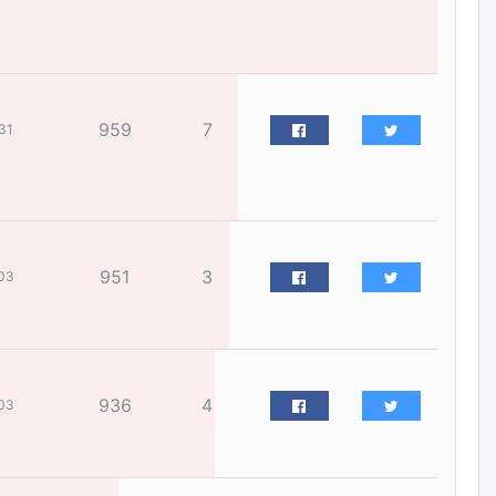
жилийн ойд зориулсан
наадмыг хойшлуулав
өчигдѳр
Монгол Улсад 162 вагон - 9720
959
7
тонн АИ-92 орж иржээ
31
өчигдѳр
Jade Gas: 1.1 тэрбум австрали
долларын санхүүжилтийн
эцсийн гэрээг есдүгээр сард
951
3
байгуулбал Тавантолгойн
03
метан хийн үйлдвэрлэлийн
өрөмдлөгийг 2027 онд эхлүүлнэ
өчигдѳр
Ханын материалд эхний
936
4
03
ээлжийн 6 блок орон сууцны
барилга угсралтын ажил
үргэлжилж байна
өчигдѳр