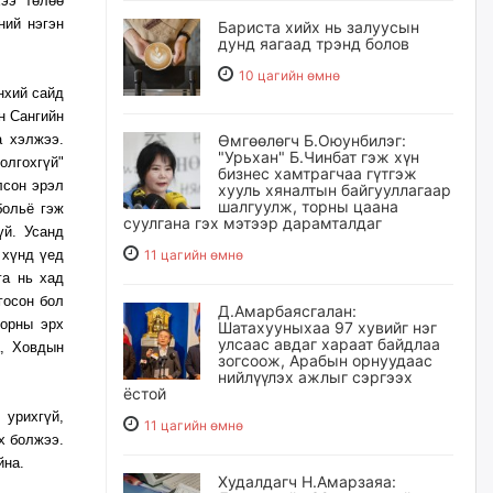
хээ төлөө
ний нэгэн
Бариста хийх нь залуусын
дунд яагаад трэнд болов
10 цагийн өмнө
нхий сайд
н Сангийн
а хэлжээ.
Өмгөөлөгч Б.Оюунбилэг:
"Урьхан" Б.Чинбат гэж хүн
олгохгүй"
бизнес хамтрагчаа гүтгэж
лсон эрэл
хууль хяналтын байгууллагаар
шалгуулж, торны цаана
больё гэж
суулгана гэх мэтээр дарамталдаг
үй. Усанд
 хүнд үед
11 цагийн өмнө
га нь хад
госон бол
Д.Амарбаясгалан:
 орны эрх
Шатахууныхаа 97 хувийг нэг
улсаас авдаг хараат байдлаа
, Ховдын
зогсоож, Арабын орнуудаас
нийлүүлэх ажлыг сэргээх
ёстой
рихгүй,
11 цагийн өмнө
х болжээ.
байна.
Худалдагч Н.Амарзаяа: