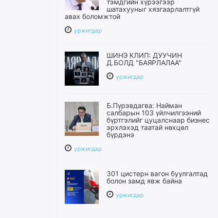
тэмдгийн хүрээгээр
шатахууныг хязгаарлалтгүй
авах боломжтой
уржигдар
ШИНЭ КЛИП: ДУУЧИН
Д.БОЛД "БАЯРЛАЛАА"
уржигдар
Б.Пүрэвдагва: Найман
салбарын 103 үйлчилгээний
бүртгэлийг цуцалснаар бизнес
эрхлэхэд таатай нөхцөл
бүрдэнэ
уржигдар
301 цистерн вагон буулгалтад
болон замд явж байна
уржигдар