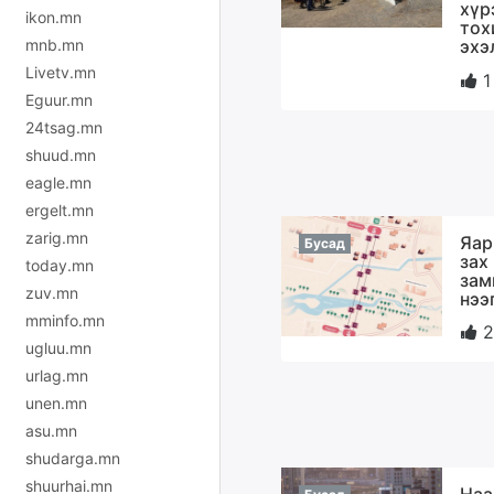
хүр
ikon.mn
тох
mnb.mn
эхэ
Livetv.mn
1
Eguur.mn
24tsag.mn
shuud.mn
eagle.mn
ergelt.mn
zarig.mn
Яар
Бусад
зах
today.mn
зам
zuv.mn
нээ
mminfo.mn
2
ugluu.mn
urlag.mn
unen.mn
asu.mn
shudarga.mn
shuurhai.mn