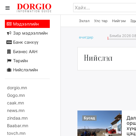
Эхлэл
Улс төр
Нийгэм
Эд
Мэдээллийн
Зар мэдээллийн
Бямба 2026 08
өчигдѳр
Банк санхүү
Бизнес ААН
Нийслэл
Төрийн
Нийслэлийн
dorgio.mn
Gogo.mn
caak.mn
news.mn
Дал
zindaa.mn
Бусад
орш
Baabar.mn
хүн
цэц
tovch.mn