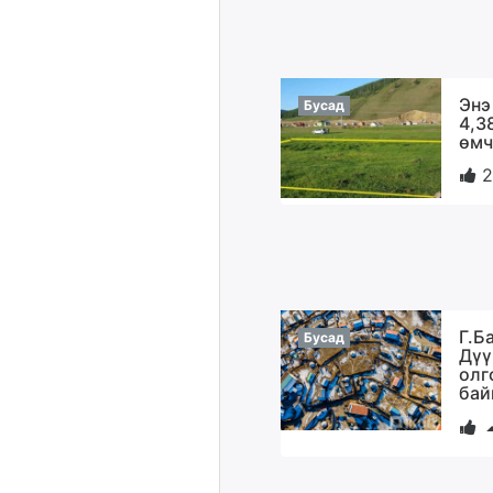
Энэ
Бусад
4,3
өмч
2
Г.Б
Бусад
Дүү
олг
бай