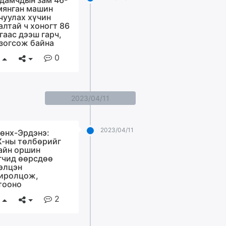
дамчдын зам 46-
мянган машин
чуулах хүчин
алтай ч хоногт 86
гаас дээш гарч,
 зогсож байна
0
2023/04/11
2023/04/11
өнх-Эрдэнэ:
-ны төлбөрийг
айн оршин
гчид өөрсдөө
элцэн
иролцож,
тооно
2