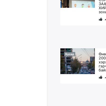
ЗАА
ХИЙ
зох
Өнө
Бусад
200
хэр
гэр
бай