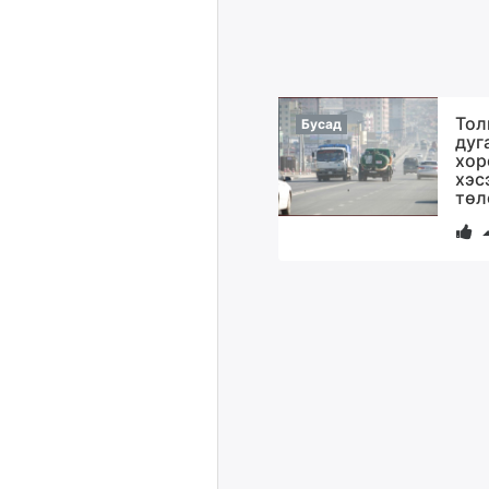
Тол
Бусад
дуг
хор
хэс
төл