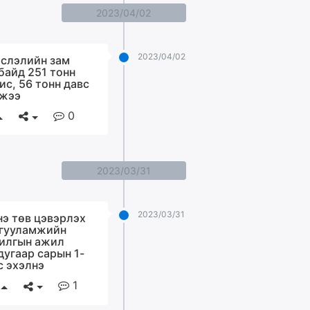
2023/04/02
2023/04/02
слэлийн зам
байд 251 тонн
ис, 56 тонн давс
жээ
0
2023/03/31
2023/03/31
э төв цэвэрлэх
гууламжийн
илгын ажил
дугаар сарын 1-
с эхэлнэ
1