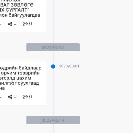
ВАР ЗӨВЛӨГӨ
Х СУРГАЛТ”
ион байгуулагдаа
0
2023/03/01
2023/03/01
өдрийн байдлаар
 орчим тээврийн
эгсэлд цахим
чилгээг суулгаад
на
0
2023/02/14