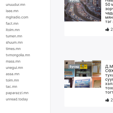
Наа
Бусад
50 
unuudur.mn
зор
isee.mn
чад
мян
mglradio.com
тэг
fact.mn
2
itoim.mn
tumen.mn
shuum.mn
times.mn
tvmongolia.mn
mass.mn
Д.М
Бусад
unegui.mn
СӨХ
assa.mn
тух
суу
toim.mn
хэл
tac.mn
тох
тог
paparazzi.mn
unread.today
2