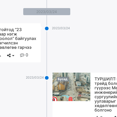
2023/03/24
2023/03/24
гойтод “23
аар нэгж
оолол” байгуулах
эгчилсэн
өвлөгөө гарчээ
0
2023/03/24
ТУРШИЛТ:
Бусад
трейд бол
гүүрээс М
инженери
сургуулий
уулзварыг 
хөдөлгөөн
болгоно