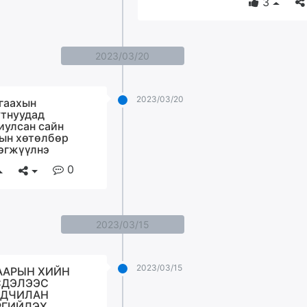
3
2023/03/20
2023/03/20
гаахын
тнуудад
иулсан сайн
ын хөтөлбөр
эгжүүлнэ
0
2023/03/15
2023/03/15
ААРЫН ХИЙН
СДЭЛЭЭС
ЬДЧИЛАН
ГИЙЛЭХ,