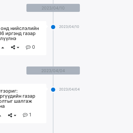
2023/04/10
2023/04/10
 онд нийслэлийн
86 иргэнд газар
лүүлнэ
0
2023/04/04
2023/04/04
атзориг:
ргүүдийн газар
олтыг шалгаж
на
1