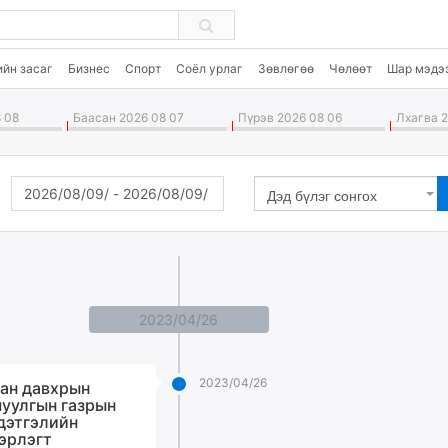
ийн засаг
Бизнес
Спорт
Соёл урлаг
Зөвлөгөө
Чөлөөт
Шар мэдэ
 08
Баасан 2026 08 07
Пүрэв 2026 08 06
Лхагва 2
Дэд бүлэг сонгох
2023/04/26
2023/04/26
ан давхрын
уулгын газрын
дэтгэлийн
эрлэгт