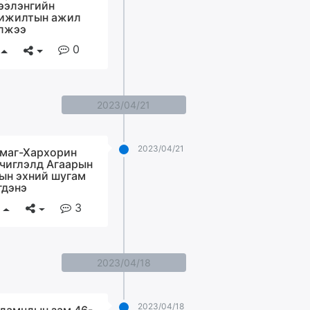
ээлэнгийн
ижилтын ажил
лжээ
0
2023/04/21
2023/04/21
маг-Хархорин
 чиглэлд Агаарын
ын эхний шугам
гдэнэ
3
2023/04/18
2023/04/18