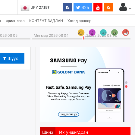
625
JPY 27.19₮
э
ярилцлага
КОНТЕНТ ЗАДЛАН
Хятад орноор
026 08 05
Мягмар 2026 08 04
Даваа 2026 08 03
Шүүх
Шинэ
Их уншигдсан