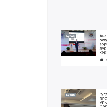
Ана
Бусад
оюу
зор
дур
хэр
“УГ
Бусад
ЭР
УР
СЭР