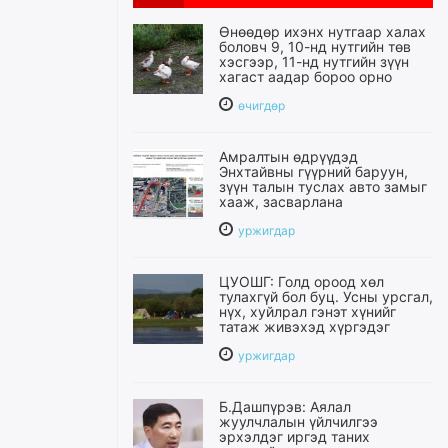
Өнөөдөр ихэнх нутгаар халах
боловч 9, 10-нд нутгийн төв
хэсгээр, 11-нд нутгийн зүүн
хагаст аадар бороо орно
өчигдѳр
Амралтын өдрүүдэд
Энхтайвны гүүрний баруун,
зүүн талын туслах авто замыг
хааж, засварлана
уржигдар
ЦУОШГ: Голд ороод хөл
тулахгүй бол буц. Усны урсгал,
нүх, хуйлрал гэнэт хүнийг
татаж живэхэд хүргэдэг
уржигдар
Б.Дашпүрэв: Аялал
жуулчлалын үйлчилгээ
эрхэлдэг иргэд таних