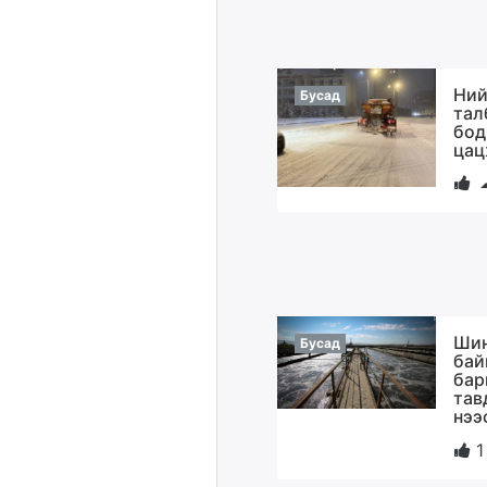
Ний
Бусад
тал
бод
цац
Шин
Бусад
бай
бар
тав
нээ
1