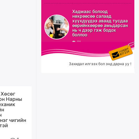
Б.Сэмжидмаа: Зөвшөөрлийн
Хадмаас болоод
шинжтэй 103 бүртгэлээс
нөхрөөсөө салаад
нийслэлийн бизнес
хүүхдүүдээ аваад тусдаа
эрхлэгчдийг чөлөөллөө
өөрийнхөөрөө амьдарсан
нь ч дээр гэж бодох
уржигдар
боллоо
91
Эрэн хайж байна
уржигдар
Захидал илгээх бол энд дарна уу !
С.Амарсайхан: Орон сууцны
залилангаас сэргийлэхийн
тулд барилгатай холбоотой бүх
 Хөсөг
мэдээллийг харуулах шинэ
он Нарны
цахим систем танилцуулна
еханик
йн
2026/08/06
н
нэг чигийн
тэй
“Хотын дарга сонсож байна”
150150 тусгай дугаарыг
наймдугаар сарын 14-нөөс