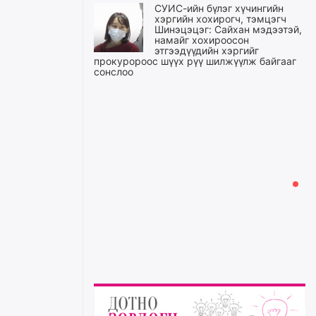
СУИС-ийн бүлэг хүчингийн
хэргийн хохирогч, тэмцэгч
Шинэцэцэг: Сайхан мэдээтэй,
намайг хохироосон
этгээдүүдийн хэргийг
прокуророос шүүх рүү шилжүүлж байгааг
сонслоо
уржигдар
Өчигдрийн байдлаар ₮10000
доош дүнгээр шатахууны
худалдан авалт хийсэн 1500
баримт бүртгэгджээ
уржигдар
Шатахуун олголтыг 50,000
төгрөгөөр хязгаарласныг
нэмэгдүүлж 100,000 төгрөгт
хүргэхээр судалж байгаа
уржигдар
Ц.Сандаг-Очир: COP17 ба
COP31 хурлын уялдаа нь