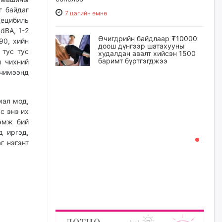
г байдаг
7 цагийн өмнө
децибиль
dBA, 1-2
Өчигдрийн байдлаар ₮10000
90, хийн
доош дүнгээр шатахууны
 тус тус
худалдан авалт хийсэн 1500
баримт бүртгэгджээ
л чихний
 чимээнд
7 цагийн өмнө
Шатахуун олголтыг 50,000
л мод,
төгрөгөөр хязгаарласныг
с энэ их
нэмэгдүүлж 100,000 төгрөгт
лэмж бий
хүргэхээр судалж байгаа
д иргэд,
7 цагийн өмнө
г нэгэнт
Ц.Сандаг-Очир: COP17 ба
COP31 хурлын уялдаа нь
Риогийн гурван конвенцын
нэгдсэн хэрэгжилтийг ахиулах
чухал алхам болно
8 цагийн өмнө