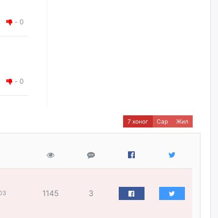
нийлүүлэх ажлыг сэргээх
ёстой
-
0
өчигдѳр
Худалдагч Н.Амарзаяа:
Дэлгүүрийн 32 хуудастай
өрийн дэвтэр долоо хоногт л
дүүрдэг
-
0
өчигдѳр
АИ-92 шатахууны нийлүүлэлт
тасралтгүй үргэлжилж байна
7 хоног
Сар
Жил
өчигдѳр
I ангийн цахим бүртгэл энэ
сарын 17-ноос эхэлнэ
өчигдѳр
1145
3
03
Үндсэн хууль зөрчсөн
Х.Булгантуяа, үндэсний эв