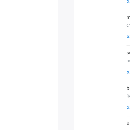
Х
c
Х
n
Х
R
Х