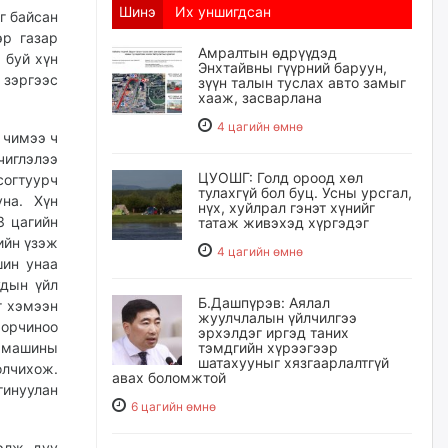
Шинэ
Их уншигдсан
 байсан
эр газар
Амралтын өдрүүдэд
 буй хүн
Энхтайвны гүүрний баруун,
 зэргээс
зүүн талын туслах авто замыг
хааж, засварлана
4 цагийн өмнө
чимээ ч
чиглэлээ
ЦУОШГ: Голд ороод хөл
огтуурч
тулахгүй бол буц. Усны урсгал,
на. Хүн
нүх, хуйлрал гэнэт хүнийг
3 цагийн
татаж живэхэд хүргэдэг
ийн үзэж
4 цагийн өмнө
шин унаа
удын үйл
Б.Дашпүрэв: Аялал
г хэмээн
жуулчлалын үйлчилгээ
орчиноо
эрхэлдэг иргэд таних
, машины
тэмдгийн хүрээгээр
шатахууныг хязгаарлалтгүй
лчихож.
авах боломжтой
гинуулан
6 цагийн өмнө
лж, дуу