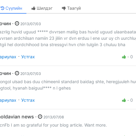
Сүүлийн
Шилдэг
Таагүй
Зочин ·
2013/07/03
azriig huvid uguud ***** dvvrsen maliig bas huvid uguud ulaanbaata
vvrsen ardchilsan namiin 23 jiliin vr dvn erduu l ene uur uy ch uurchl
itgii hel dordchihood bna stressgvi hvn chin tulgiin 3 chuluu bha
·
ариулах
Устгах
-
0
Зочин ·
2013/07/03
ongol ulsad bas duu chimeenii standard baidag shte, heregjuuleh huu
ogtool, hyanah baiguul**** n l gehes
·
ариулах
Устгах
-
0
moldavian news ·
2013/07/08
lcnFb I am so grateful for your blog article. Want more.