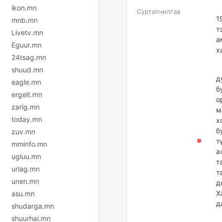
ikon.mn
Х
Сурталчилгаа
1
mnb.mn
т
Livetv.mn
а
Eguur.mn
х
24tsag.mn
Г
shuud.mn
д
eagle.mn
б
ergelt.mn
о
zarig.mn
м
today.mn
х
б
zuv.mn
т
mminfo.mn
а
ugluu.mn
т
urlag.mn
т
unen.mn
д
Х
asu.mn
д
shudarga.mn
shuurhai.mn
М