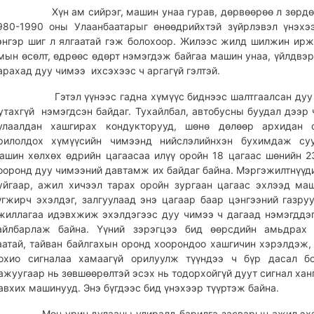
үн ам сийрэг, машин унаа гурав, дөрвөөрөө л зөрдөг
980-1990 оны Улаанбаатарыг өнөөдрийхтэй зүйрлэвэл үнэхэ
энгэр шиг л ялгаатай гэж болохоор. Жилээс жилд шилжин ирж
мын өсөлт, өдрөөс өдөрт нэмэгдэж байгаа машин унаа, үйлдвэр
арахад дуу чимээ ихсэхээс ч аргагүй гэлтэй.
этэл үүнээс гадна хүмүүс биднээс шалтгаалсан дуу 
утахгүй нэмэгдсэн байдаг. Тухайлбал, автобусны буудал дээр 
улаалдан хашгирах кондукторууд, шөнө дөлөөр архидан с
рилолдох хүмүүсийн чимээнд нийслэлийнхэн бухимдаж суу
ашин хөлхөх өдрийн цагаасаа илүү оройн 18 цагаас шөнийн 2
ооронд дуу чимээний давтамж их байдаг байна. Мэргэжилтнүүд
уйгаар, ажил хичээл тарах оройн зургаан цагаас эхлээд ма
үгжирч эхэлдэг, залгуулаад энэ цагаар баар цэнгээний газру
жиллагаа идэвхжиж эхэлдэгээс дуу чимээ ч дагаад нэмэгддэ
айлбарлаж байна. Үүний зэрэгцээ бид өөрсдийн амьдрах 
аатай, тайван байлгахын оронд хоорондоо хашгичин хэрэлдэж
охио сигналаа хамаагүй орилуулж түүндээ ч бүр дасал бо
ажуугаар нь зөвшөөрөлтэй эсэх нь тодорхойгүй дуут сигнал хан
авхих машинууд. Энэ бүгдээс бид үнэхээр түүртэж байна.
өн урин дулааны улиралд барилга засварын ажил эхэ