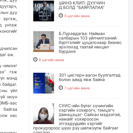
ШИНЭ КЛИП: ДУУЧИН
дуугарч,
Д.БОЛД "БАЯРЛАЛАА"
жлын дуу
6 цагийн өмнө
 эргэж,
д унтаж
оногийг
Б.Пүрэвдагва: Найман
салбарын 103 үйлчилгээний
бүртгэлийг цуцалснаар бизнес
эрхлэхэд таатай нөхцөл
дчилсан
бүрдэнэ
йдаг аж.
6 цагийн өмнө
 чимээг
ээ” гэж
301 цистерн вагон буулгалтад
үүл мэнд
болон замд явж байна
 байдаг.
7 цагийн өмнө
сны үйл
гүй оюун
ЭМБ-аас
СУИС-ийн бүлэг хүчингийн
 байгаа
хэргийн хохирогч, тэмцэгч
Шинэцэцэг: Сайхан мэдээтэй,
болж нас
намайг хохироосон
этгээдүүдийн хэргийг
прокуророос шүүх рүү шилжүүлж байгааг
сонслоо
 машины