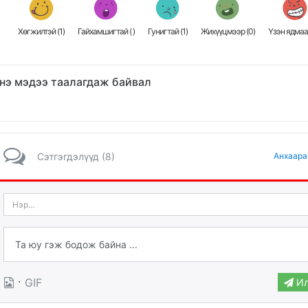
Хөгжилтэй (
1
)
Гайхамшигтай (
)
Гунигтай (
1
)
Жихүүцмээр (
0
)
Үзэн ядмаа
нэ мэдээ таалагдаж байвал
Сэтгэгдэлүүд (8)
Анхаара
·
GIF
Ил