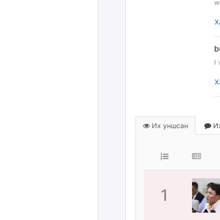
w
Х
I
Х
Их уншсан
Их
1