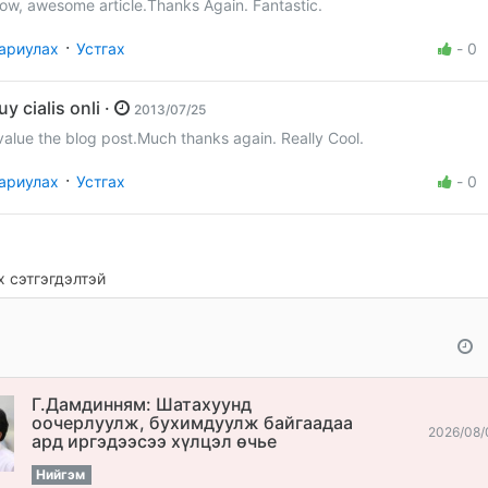
ow, awesome article.Thanks Again. Fantastic.
·
ариулах
Устгах
-
0
buy cialis onli ·
2013/07/25
 value the blog post.Much thanks again. Really Cool.
·
ариулах
Устгах
-
0
 сэтгэгдэлтэй
Г.Дамдинням: Шатахуунд
оочерлуулж, бухимдуулж байгаадаа
2026/08/
ард иргэдээсээ хүлцэл өчье
Нийгэм