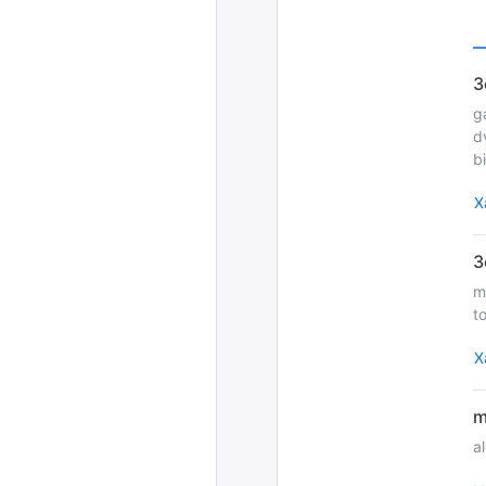
g
d
b
Х
m
t
Х
a