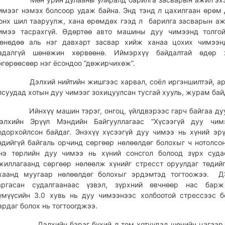
имээг нэмэх болсоор удаж байна. Энд тэнд л цахилгаан өрөм 
онх шил тааруулж, хана өрөмдөх гээд л барилга засварын а
имээ тасрахгүй. Өдөртөө авто машины дуу чимээнд толгой
өнөдөө аль нэг давхарт засвар хийж ханаа цохих чимээн
адалгүй шөнөжин хөрвөөнө. Иймэрхүү байдалтай өдөр х
нгөрөөсөөр нэг ёсондоо “дөжирчихөж”.
элхий нийтийн жишгээс харвал, соёл иргэншилтэй, ар
лсуудад хотын дуу чимээг зохицуулсан тусгай хууль, журам ба
йнхүү машин тэрэг, онгоц, үйлдвэрээс гарч байгаа дуу
элхийн Эрүүл Мэндийн Байгууллагаас “Хүсээгүй дуу чим
одорхойлсон байдаг. Энэхүү хүсээгүй дуу чимээ нь хүний эр
өдийгүй байгаль орчинд сөргөөр нөлөөлдөг болохыг ч нотолсон
нэ төрлийн дуу чимээ нь хүний сонсгол болоод зүрх суда
жиллагаанд сөргөөр нөлөөлж хүнийг стресст оруулдаг төдий
хаанд муугаар нөлөөлдөг болохыг эрдэмтэд тогтоожээ. Д
аргасан судалгаанаас үзвэл, зүрхний өвчнөөр нас барж
үмүүсийн 3.0 хувь нь дуу чимээнээс холбоотой стрессээс 
ардаг болох нь тогтоогджээ.
элхийн бараг бүхий л том хотуудад шөнийн цагаар