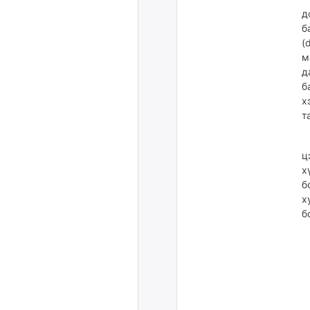
д
б
(
м
д
б
х
т
Э
ц
х
б
х