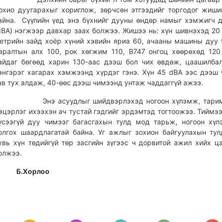
охио дуугарахыг хориглож, зөрчсөн этгээдийг торгодог жиши
айна. Сүүлийн үед энэ бүхнийг дууны өндөр намыг хэмжигч 
dBA) нэгжээр давхар заах болжээ. Жишээ нь: хүн шивнэхэд 20 
етрийн зайд хоёр хүний хэвийн яриа 60, ачааны машины дуу 
аралтын алх 100, рок хөгжим 110, B747 онгоц хөөрөхөд 120
айдаг бөгөөд харин 130-аас дээш бол чих өвдөж, цаашилба
энгэрэг хагарах хэмжээнд хүрдэг гэнэ. Хүн 45 dBA ээс дээш
ав тух алдаж, 40-өөс дээш чимээнд унтаж чаддаггүй ажээ.
нэ асуудлыг шийдвэрлэхэд ногоон хүлэмж, тарима
эцэрлэг ихээхэн ач тустай гэдгийг эрдэмтэд тогтоожээ. Тиймээ
үсээгүй дуу чимээг багасгахын тулд мод тарьж, ногоон хү
олгох шаардлагатай байна. Уг ажлыг зохион байгуулахын тул
увь хүн төдийгүй төр засгийн зүгээс ч дорвитой ажил хийх ца
болжээ.
Б.Хорлоо