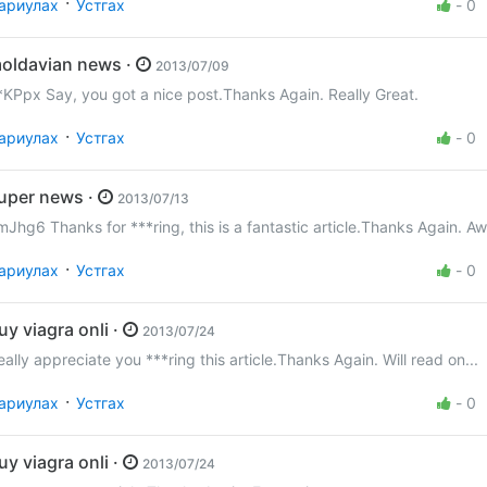
·
ариулах
Устгах
-
0
moldavian news ·
2013/07/09
*KPpx Say, you got a nice post.Thanks Again. Really Great.
·
ариулах
Устгах
-
0
super news ·
2013/07/13
mJhg6 Thanks for ***ring, this is a fantastic article.Thanks Again. 
·
ариулах
Устгах
-
0
buy viagra onli ·
2013/07/24
eally appreciate you ***ring this article.Thanks Again. Will read on...
·
ариулах
Устгах
-
0
buy viagra onli ·
2013/07/24