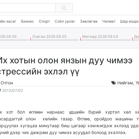
ийн засаг
Бизнес
Спорт
Соёл урлаг
Зөвлөгөө
Чөлөөт
Шар мэдэ
26 08 06
Лхагва 2026 08 05
Мягмар 2026 08 04
Дав
Их хотын олон янзын дуу чимээ
стрессийн эхлэл үү
.Отгон
Нийгэм
,
Ү
2013-
2026-
2013/07/02
07-
08-
02
07
15:34:05
19:48:28
х хот бол өглөөн нарнаас үдшийн бүрий хүртэл хөл хө
асардаггүй олон хөлийн газар. Өглөө, оройдоо машины т
арцуулах хугацаа минутаар биш цагаар хэмжигдэж эхлээд уда
үний дээр чих дөжрөм дуу чимээ асуудал болоод эхэллээ.