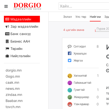
Эхлэл
Улс төр
Нийгэм
Эд
Мэдээллийн
Зар мэдээллийн
Пүрэв 20
4 цагийн өмнө
Банк санхүү
Бизнес ААН
8
Сэтгэгдэл
Төрийн
Хуваалцах
Нийслэлийн
Жиргээ
С
dorgio.mn
1
Хөгжилтэй
Gogo.mn
caak.mn
Гайхамшигтай
И
news.mn
1
Гунигтай
т
zindaa.mn
0
Жихүүцмээр
з
Baabar.mn
Ү
0
Үзэн ядмаар
tovch.mn