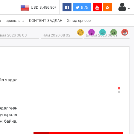
625
USD 3,496.90₮
э
ярилцлага
КОНТЕНТ ЗАДЛАН
Хятад орноор
аа 2026 08 03
Ням 2026 08 02
Бямба 2026 08 01
йл явдал
дөлгөөн
үгжрэлд
ж байна.