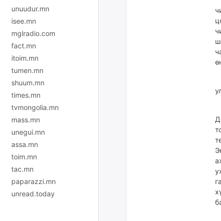
unuudur.mn
ч
ц
isee.mn
ч
mglradio.com
ш
fact.mn
ч
itoim.mn
ө
tumen.mn
Д
shuum.mn
у
times.mn
tvmongolia.mn
И
Д
mass.mn
т
unegui.mn
т
assa.mn
Э
toim.mn
а
tac.mn
у
paparazzi.mn
г
х
unread.today
б
Д