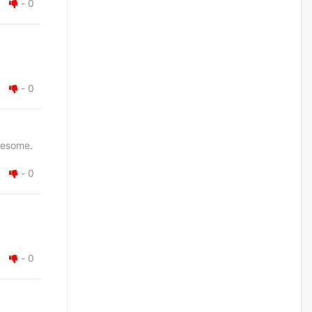
-
0
үйлчилгээний ажилтнуудын
ХАРИЛЦАА хандлагатай
холбоотой ГОМДОЛ их байгааг
дурдлаа
өчигдѳр
-
0
Бариста хийх нь залуусын
дунд яагаад трэнд болов
өчигдѳр
Awesome.
Өмгөөлөгч Б.Оюунбилэг:
-
0
"Урьхан" Б.Чинбат гэж хүн
бизнес хамтрагчаа гүтгэж
хууль хяналтын байгууллагаар
шалгуулж, торны цаана
суулгана гэх мэтээр дарамталдаг
өчигдѳр
-
0
Д.Амарбаясгалан:
Шатахууныхаа 97 хувийг нэг
улсаас авдаг хараат байдлаа
зогсоож, Арабын орнуудаас