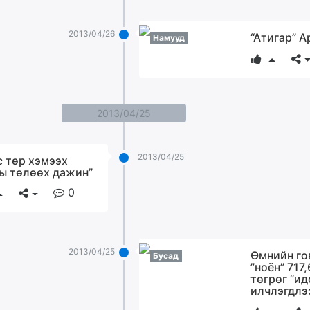
2013/04/26
“Атигар” 
Намууд
2013/04/25
2013/04/25
с төр хэмээх
ы төлөөх дажин”
0
2013/04/25
Өмнийн го
Бусад
”ноён” 717
төгрөг ”ид
илчлэгдлэ