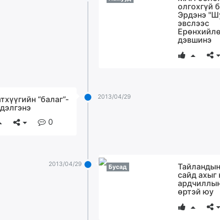
олгохгүй б
Эрдэнэ "Ш
эвслээс
Ерөнхийлө
дэвшинэ
2013/04/29
атхүүгийн “балаг”-
 дэлгэнэ
0
2013/04/29
Тайландын
Бусад
сайд ахыг 
ардчиллы
өртэй юу