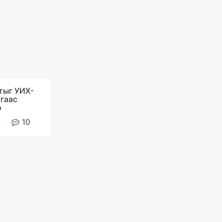
өчигдѳр
Худалдагч Н.Амарзаяа:
Дэлгүүрийн 32 хуудастай
өрийн дэвтэр долоо хоногт л
дүүрдэг
өчигдѳр
тыг УИХ-
ргаас
АИ-92 шатахууны нийлүүлэлт
ө
тасралтгүй үргэлжилж байна
10
өчигдѳр
I ангийн цахим бүртгэл энэ
сарын 17-ноос эхэлнэ
өчигдѳр
Үндсэн хууль зөрчсөн
Х.Булгантуяа, үндэсний эв
нэгдэлд харшилсан