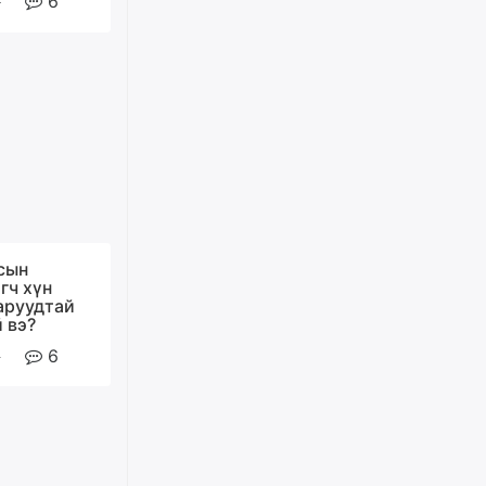
6
ХАРИЛЦАА хандлагатай
холбоотой ГОМДОЛ их байгааг
дурдлаа
өчигдѳр
Бариста хийх нь залуусын
дунд яагаад трэнд болов
өчигдѳр
Өмгөөлөгч Б.Оюунбилэг:
"Урьхан" Б.Чинбат гэж хүн
бизнес хамтрагчаа гүтгэж
сын
хууль хяналтын байгууллагаар
гч хүн
шалгуулж, торны цаана
аруудтай
суулгана гэх мэтээр дарамталдаг
 вэ?
өчигдѳр
6
Д.Амарбаясгалан:
Шатахууныхаа 97 хувийг нэг
улсаас авдаг хараат байдлаа
зогсоож, Арабын орнуудаас
нийлүүлэх ажлыг сэргээх
ёстой