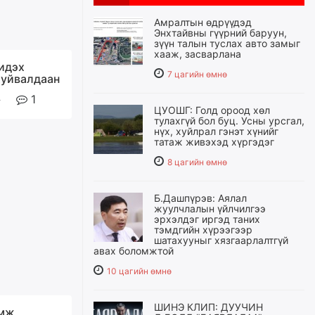
Амралтын өдрүүдэд
Энхтайвны гүүрний баруун,
зүүн талын туслах авто замыг
хааж, засварлана
идэх
7 цагийн өмнө
уйвалдаан
1
ЦУОШГ: Голд ороод хөл
тулахгүй бол буц. Усны урсгал,
нүх, хуйлрал гэнэт хүнийг
татаж живэхэд хүргэдэг
8 цагийн өмнө
Б.Дашпүрэв: Аялал
жуулчлалын үйлчилгээ
эрхэлдэг иргэд таних
тэмдгийн хүрээгээр
шатахууныг хязгаарлалтгүй
авах боломжтой
10 цагийн өмнө
ШИНЭ КЛИП: ДУУЧИН
мж