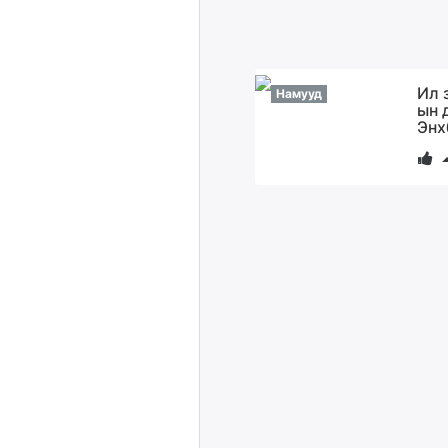
Ил 
Намууд
ын 
Энх