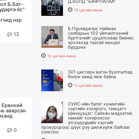
Д.БОЛД "БАЯРЛАЛАА"
ол Б.Бат-
ударга ёс"
10 цагийн өмнө
гчид нэр
Б.Пүрэвдагва: Найман
салбарын 103 үйлчилгээний
13
бүртгэлийг цуцалснаар бизнес
эрхлэхэд таатай нөхцөл
бүрдэнэ
10 цагийн өмнө
301 цистерн вагон буулгалтад
болон замд явж байна
11 цагийн өмнө
СУИС-ийн бүлэг хүчингийн
 Ерөнхий
хэргийн хохирогч, тэмцэгч
нь аварсан
Шинэцэцэг: Сайхан мэдээтэй,
нханд
намайг хохироосон
этгээдүүдийн хэргийг
прокуророос шүүх рүү шилжүүлж байгааг
0
сонслоо