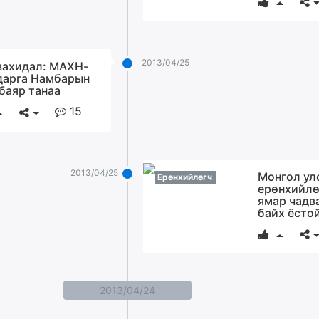
2013/04/25
захидал: МАХН-
дарга Намбарын
баяр танаа
15
2013/04/25
Монгол ул
Ерөнхийлөгч
ерөнхийлө
ямар чадв
байх ёстой
2013/04/24