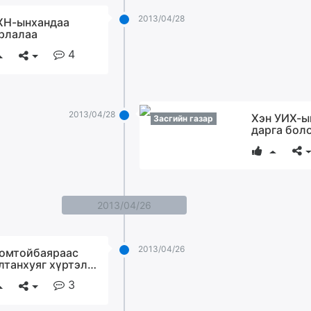
2013/04/28
Н-ынхандаа
рлалаа
4
2013/04/28
Хэн УИХ-ы
Засгийн газар
дарга бол
2013/04/26
2013/04/26
омтойбаяраас
лтанхуяг хүртэл…
3