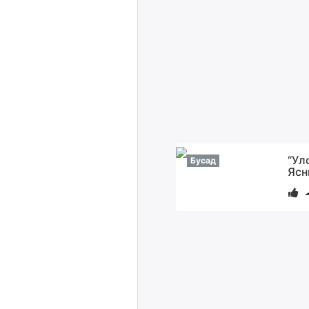
“Ул
Бусад
Ясн