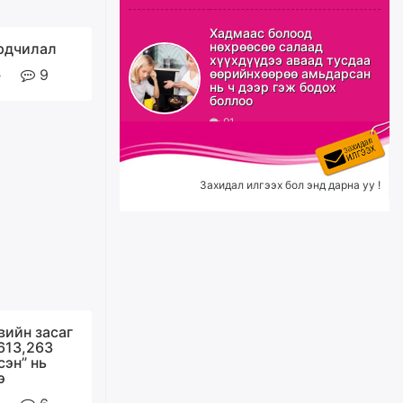
Эрэн хайж байна
Хадмаас болоод
нөхрөөсөө салаад
Ардчилал
14 цагийн өмнө
хүүхдүүдээ аваад тусдаа
9
өөрийнхөөрөө амьдарсан
нь ч дээр гэж бодох
боллоо
91
С.Амарсайхан: Орон сууцны
залилангаас сэргийлэхийн
тулд барилгатай холбоотой бүх
мэдээллийг харуулах шинэ
цахим систем танилцуулна
Захидал илгээх бол энд дарна уу !
өчигдѳр
“Хотын дарга сонсож байна”
150150 тусгай дугаарыг
наймдугаар сарын 14-нөөс
ажиллуулж эхэлнэ
өчигдѳр
вийн засаг
,613,263
сэн” нь
Орон сууц, нийтийн аж ахуй,
авто зам, тохижилт
э
үйлчилгээний ажилтнуудын