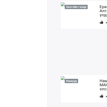
Ерө
Засгийн газар
Алт
үлд
Нам
Намууд
МАН
элс