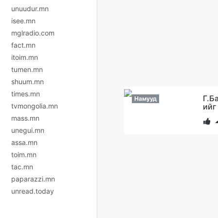
unuudur.mn
isee.mn
mglradio.com
fact.mn
itoim.mn
tumen.mn
shuum.mn
times.mn
Г.Б
Намууд
ийг
tvmongolia.mn
mass.mn
unegui.mn
assa.mn
toim.mn
tac.mn
paparazzi.mn
unread.today