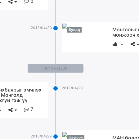
8
2013/04/30
Монголыг 
Бусад
монжооч х
2013/04/29
2013/04/29
нхбаярыг эмчлэх
 Монголд
хгүй гэж үү
7
2013/04/29
МАН боло
Намууд