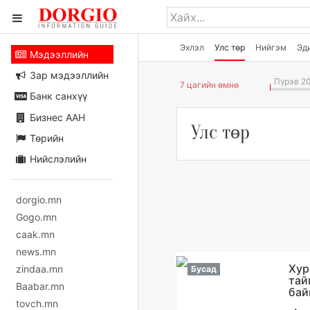
Эхлэл
Улс төр
Нийгэм
Эд
Мэдээллийн
Зар мэдээллийн
Пүрэв 20
7 цагийн өмнө
Банк санхүү
Бизнес ААН
Улс төр
Төрийн
Нийслэлийн
dorgio.mn
Gogo.mn
caak.mn
news.mn
Хур
zindaa.mn
Бусад
тай
Baabar.mn
бай
tovch.mn