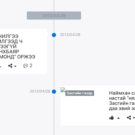
2013/04/28
2013/04/28
ЧИЛГЭЭ
ЙЛГЭЭД Ч
ГЭЭГҮЙ
НХБАЯР
ОМОНД” ОРЖЭЭ
2
2013/04/28
Наймхан с
Засгийн газар
настай “ня
Засгийн г
даа эвий 