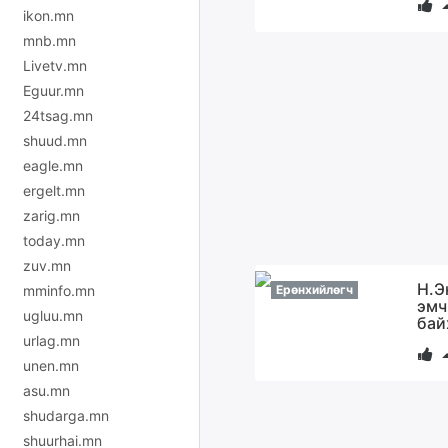
ikon.mn
mnb.mn
Livetv.mn
Eguur.mn
24tsag.mn
shuud.mn
eagle.mn
ergelt.mn
zarig.mn
today.mn
zuv.mn
Н.Э
mminfo.mn
Ерөнхийлөгч
эмч
ugluu.mn
бай
urlag.mn
unen.mn
asu.mn
shudarga.mn
shuurhai.mn