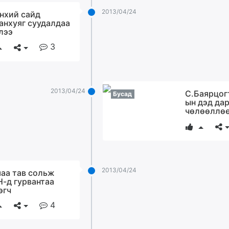
2013/04/24
нхий сайд
анхуяг суудалдаа
лээ
3
2013/04/24
С.Баярцог
Бусад
ын дэд да
чөлөөллө
2013/04/24
аа тав сольж
-д гурвантаа
эгч
4