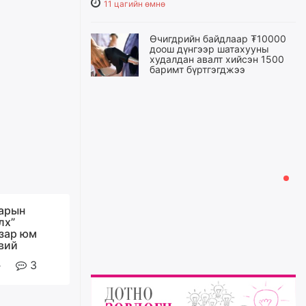
11 цагийн өмнө
Өчигдрийн байдлаар ₮10000
доош дүнгээр шатахууны
худалдан авалт хийсэн 1500
баримт бүртгэгджээ
11 цагийн өмнө
Шатахуун олголтыг 50,000
төгрөгөөр хязгаарласныг
нэмэгдүүлж 100,000 төгрөгт
хүргэхээр судалж байгаа
11 цагийн өмнө
Ц.Сандаг-Очир: COP17 ба
арын
COP31 хурлын уялдаа нь
лх”
Риогийн гурван конвенцын
азар юм
нэгдсэн хэрэгжилтийг ахиулах
эвий
чухал алхам болно
3
12 цагийн өмнө
Замын хөдөлгөөнд оролцож