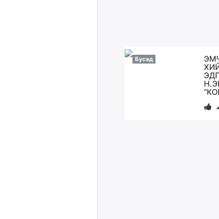
ЭМ
Бусад
ХИ
ЭД
Н.Э
“К