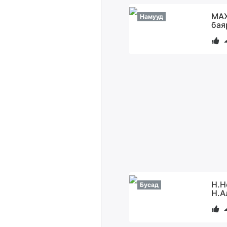
МАХ
Намууд
бая
Н.Н
Бусад
Н.А