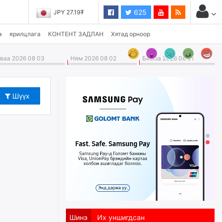
625
JPY 27.19₮
э
ярилцлага
КОНТЕНТ ЗАДЛАН
Хятад орноор
аа 2026 08 03
Ням 2026 08 02
Бямба 2026 08 01
Шүүх
Шинэ
Их уншигдсан