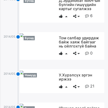
Д.Эрдэнэбат МАН-ын
Бусад
бүлгийн гишүүдийн
unuudur.mn
картыг сугалжээ
isee.mn
6
mglradio.com
fact.mn
itoim.mn
tumen.mn
2014/05/06
Том салбар удирдаж
Бусад
shuum.mn
байж хаяж байгааг
нь ойлгохгүй байна
times.mn
tvmongolia.mn
0
mass.mn
unegui.mn
assa.mn
2014/05/06
У.Хүрэлсүх эргэн
Намууд
toim.mn
иржээ
tac.mn
21
paparazzi.mn
unread.today
2014/05/06