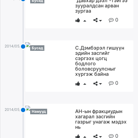
”Давхар дээл”-тэйгээ
Бусад
зууралдсан арван
зургаа
0
2014/05/06
С.Дэмбэрэл гишүүн
Бусад
эдийн засгийг
сэргээх цогц
бодлого
боловсруулсныг
хүргэж байна
0
2014/05/06
АН-ын фракциудын
Намууд
хагарал засгийн
газрыг унагаж мэдэх
нь
0