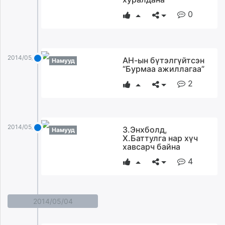
0
2014/05/05
АН-ын бүтэлгүйтсэн
Намууд
“Бурмаа ажиллагаа”
2
2014/05/05
З.Энхболд,
Намууд
Х.Баттулга нар хүч
хавсарч байна
4
2014/05/04