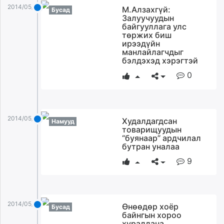
2014/05/05
М.Алзахгүй:
Бусад
Залуучуудын
байгууллага улс
төржих биш
ирээдүйн
манлайлагчдыг
бэлдэхэд хэрэгтэй
0
2014/05/05
Худалдагдсан
Намууд
товарищуудын
“буянаар” ардчилал
бутран уналаа
9
2014/05/05
Өнөөдөр хоёр
Бусад
байнгын хороо
хуралдана