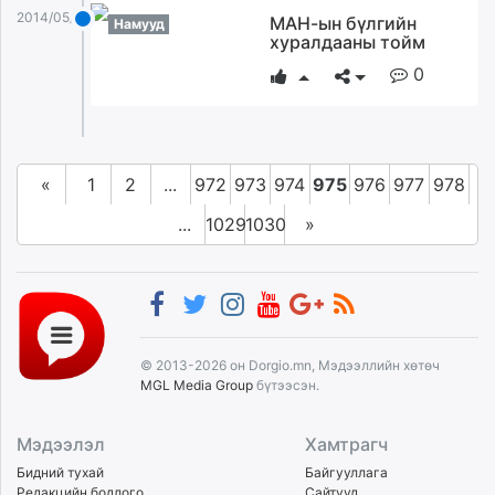
2014/05/04
МАН-ын бүлгийн
Намууд
хуралдааны тойм
0
«
1
2
...
972
973
974
975
976
977
978
...
1029
1030
»
© 2013-2026 он Dorgio.mn, Мэдээллийн хөтөч
MGL Media Group
бүтээсэн.
Мэдээлэл
Хамтрагч
Бидний тухай
Байгууллага
Редакцийн бодлого
Сайтууд