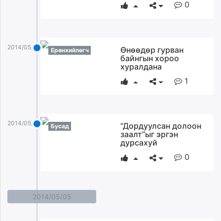
0
2014/05/06
Өнөөдөр гурван
Ерөнхийлөгч
байнгын хороо
хуралдана
1
2014/05/06
“Дордуулсан долоон
Бусад
заалт”ыг эргэн
дурсахуй
0
2014/05/05