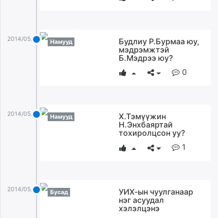
2014/05/06
Будлиу Р.Бурмаа юу,
Намууд
мэдрэмжтэй
Б.Мэдрээ юу?
0
2014/05/06
Х.Тэмүүжин
Намууд
Н.Энхбаяртай
тохиролцсон уу?
1
2014/05/06
УИХ-ын чуулганаар
Бусад
нэг асуудал
хэлэлцэнэ